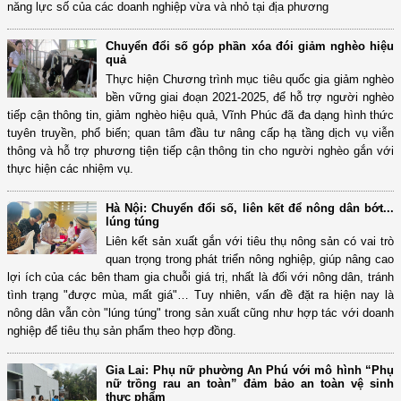
năng lực số của các doanh nghiệp vừa và nhỏ tại địa phương
Chuyển đổi số góp phần xóa đói giảm nghèo hiệu
quả
Thực hiện Chương trình mục tiêu quốc gia giảm nghèo
bền vững giai đoạn 2021-2025, để hỗ trợ người nghèo
tiếp cận thông tin, giảm nghèo hiệu quả, Vĩnh Phúc đã đa dạng hình thức
tuyên truyền, phổ biến; quan tâm đầu tư nâng cấp hạ tầng dịch vụ viễn
thông và hỗ trợ phương tiện tiếp cận thông tin cho người nghèo gắn với
thực hiện các nhiệm vụ.
Hà Nội: Chuyển đổi số, liên kết để nông dân bớt...
lúng túng
Liên kết sản xuất gắn với tiêu thụ nông sản có vai trò
quan trọng trong phát triển nông nghiệp, giúp nâng cao
lợi ích của các bên tham gia chuỗi giá trị, nhất là đối với nông dân, tránh
tình trạng "được mùa, mất giá"… Tuy nhiên, vấn đề đặt ra hiện nay là
nông dân vẫn còn "lúng túng" trong sản xuất cũng như hợp tác với doanh
nghiệp để tiêu thụ sản phẩm theo hợp đồng.
Gia Lai: Phụ nữ phường An Phú với mô hình “Phụ
nữ trồng rau an toàn” đảm bảo an toàn vệ sinh
thực phẩm