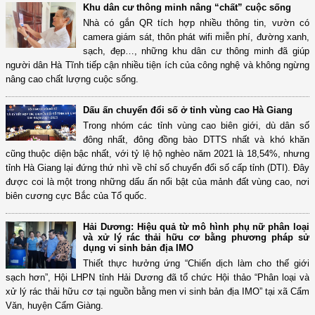
Khu dân cư thông minh nâng “chất” cuộc sống
Nhà có gắn QR tích hợp nhiều thông tin, vườn có
camera giám sát, thôn phát wifi miễn phí, đường xanh,
sạch, đẹp…, những khu dân cư thông minh đã giúp
người dân Hà Tĩnh tiếp cận nhiều tiện ích của công nghệ và không ngừng
nâng cao chất lượng cuộc sống.
Dấu ấn chuyển đổi số ở tỉnh vùng cao Hà Giang
Trong nhóm các tỉnh vùng cao biên giới, dù dân số
đông nhất, đông đồng bào DTTS nhất và khó khăn
cũng thuộc diện bậc nhất, với tỷ lệ hộ nghèo năm 2021 là 18,54%, nhưng
tỉnh Hà Giang lại đứng thứ nhì về chỉ số chuyển đổi số cấp tỉnh (DTI). Đây
được coi là một trong những dấu ấn nổi bật của mảnh đất vùng cao, nơi
biên cương cực Bắc của Tổ quốc.
Hải Dương: Hiệu quả từ mô hình phụ nữ phân loại
và xử lý rác thải hữu cơ bằng phương pháp sử
dụng vi sinh bản địa IMO
Thiết thực hưởng ứng “Chiến dịch làm cho thế giới
sạch hơn”, Hội LHPN tỉnh Hải Dương đã tổ chức Hội thảo “Phân loại và
xử lý rác thải hữu cơ tại nguồn bằng men vi sinh bản địa IMO” tại xã Cẩm
Văn, huyện Cẩm Giàng.