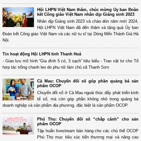
Hội LHPN Việt Nam thăm, chúc mừng Ủy ban Đoàn
kết Công giáo Việt Nam nhân dịp Giáng sinh 2023
Nhân dịp Giáng sinh 2023 và chào đón năm mới 2024,
Hội LHPN Việt Nam đã đến thăm và tặng quà Ủy ban
Đoàn kết Công giáo Việt Nam và các nữ tu sĩ tại Dòng Mến Thánh Giá Hà
Nội.
Tin hoạt động Hội LHPN tỉnh Thanh Hoá
- Giao lưu mô hình “Gia đình 5 có, 3 sạch” tiêu biểu - Trao vật tư cho Tổ
hợp tác trồng chanh leo do phụ nữ làm chủ xã Thanh Sơn
Cà Mau: Chuyển đổi số góp phần quảng bá sản
phẩm OCOP
Chuyển đổi số ở Cà Mau ngoài thúc đẩy phát triển kinh
tế số, mà còn góp phần không nhỏ trong quảng bá
doanh nghiệp và sản phẩm địa phương, đặc biệt là sản phẩm OCOP.
Phú Thọ: Chuyển đổi số “chắp cánh” cho sản
phẩm OCOP
Tập huấn livestream bán hàng cho các chủ thể OCOP
Phú Thọ mục tiêu xúc tiến thương mại và nâng cao