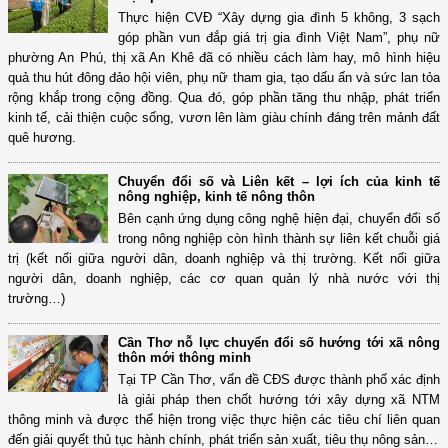
Thực hiện CVĐ “Xây dựng gia đình 5 không, 3 sạch
góp phần vun đắp giá trị gia đình Việt Nam”, phụ nữ
phường An Phú, thị xã An Khê đã có nhiều cách làm hay, mô hình hiệu
quả thu hút đông đảo hội viên, phụ nữ tham gia, tạo dấu ấn và sức lan tỏa
rộng khắp trong cộng đồng. Qua đó, góp phần tăng thu nhập, phát triển
kinh tế, cải thiện cuộc sống, vươn lên làm giàu chính đáng trên mảnh đất
quê hương.
Chuyển đổi số và Liên kết – lợi ích của kinh tế
nông nghiệp, kinh tế nông thôn
Bên cạnh ứng dụng công nghệ hiện đại, chuyển đổi số
trong nông nghiệp còn hình thành sự liên kết chuỗi giá
trị (kết nối giữa người dân, doanh nghiệp và thị trường. Kết nối giữa
người dân, doanh nghiệp, các cơ quan quản lý nhà nước với thị
trường…)
Cần Thơ nỗ lực chuyển đổi số hướng tới xã nông
thôn mới thông minh
Tại TP Cần Thơ, vấn đề CĐS được thành phố xác định
là giải pháp then chốt hướng tới xây dựng xã NTM
thông minh và được thể hiện trong việc thực hiện các tiêu chí liên quan
đến giải quyết thủ tục hành chính, phát triển sản xuất, tiêu thụ nông sản…