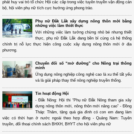
phát huy vai trò tổ chức Hội các câp trong việc tuyên truyền vận động cán
bộ, hội viên phụ nữ tích cực hưởng ứng phong trào.
Phụ nữ Đắk Lắk xây dựng nông thôn mới bằng
những việc làm thiết thực
Với những việc làm tưởng chừng nhỏ bé nhưng thiết
thực, phụ nữ Đắk Lắk đang bền bỉ cùng cả hệ thống
chính trị nỗ lực thực hiện công cuộc xây dựng nông thôn mới ở địa
phương.
Chuyển đổi số “mở đường” cho Nông trại thông
minh
Ứng dụng nông nghiệp công nghệ cao là xu thế tất yếu
và là giải pháp thay thế nông nghiệp truyền thống.
Tin hoạt động Hội
- Đắk Nông: Hội thi “Phụ nữ Đắk Nông tham gia xây
dựng nông thôn mới, nông thôn mới nâng cao” - Đồng
Tháp: Thăm, tặng quà gia đình có con em đang làm
việc có thời hạn ở nước ngoài theo hợp đồng - Quảng Nam: Tuyên
truyền, đối thoại chính sách BHXH, BHYT cho hội viên phụ nữ