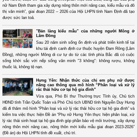
nữ Nam Định tham gia xây dựng nông thôn mới nâng cao, kiểu mẫu và đô
thị văn minh”, giai đoạn 2022 – 2026 của Hội LHPN tỉnh Nam Định đã tạo
được sức lan toả.
"Bản làng kiểu mẫu" của những người Mông ở
Lâm Đồng
Sau 20 năm sinh sống ổn định và phát triển kinh tế tại
khu tái định canh định cư thuộc huyện Đam Rông (Lâm
Đồng), những người Mông di cư tự do từ các tỉnh phía Bắc đã có cuộc
sống khởi sắc với nếp sống văn minh "3 không": không rượu, không
thuốc lá, không tệ nạn.
Hưng Yên: Nhận thức của chị em phụ nữ được
nâng cao thông qua mô hình “Phân loại và xử lý
rác thải hữu cơ tại hộ gia đình”
Vừa qua, Phó Bí thư Thường trực Tỉnh ủy, Chủ tịch
HĐND tỉnh Trần Quốc Toản và Phó Chủ tịch UBND tỉnh Nguyễn Duy Hưng
đã đi thăm mô hình “Phân loại và xử lý rác thải hữu cơ tại hộ gia đình” và
kiểm tra việc thực hiện Đề án “Phụ nữ Hưng Yên thực hiện phân loại, xử
lý rác thải sinh hoạt tại hộ gia đình góp phần bảo vệ môi trường, xây dựng
nông thôn mới nâng cao, nông thôn mới kiểu mẫu giai đoạn 2023-2026”
(Đề án) do Hội LHPN tỉnh đề xuất, chủ trì.