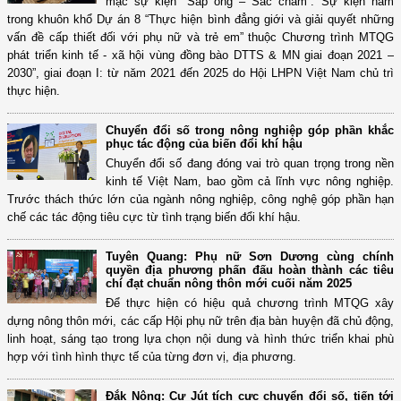
mạc sự kiện “Sáp ong – Sắc chàm”. Sự kiện nằm
trong khuôn khổ Dự án 8 “Thực hiện bình đẳng giới và giải quyết những
vấn đề cấp thiết đối với phụ nữ và trẻ em” thuộc Chương trình MTQG
phát triển kinh tế - xã hội vùng đồng bào DTTS & MN giai đoạn 2021 –
2030”, giai đoạn I: từ năm 2021 đến 2025 do Hội LHPN Việt Nam chủ trì
thực hiện.
Chuyển đổi số trong nông nghiệp góp phần khắc
phục tác động của biến đổi khí hậu
Chuyển đổi số đang đóng vai trò quan trọng trong nền
kinh tế Việt Nam, bao gồm cả lĩnh vực nông nghiệp.
Trước thách thức lớn của ngành nông nghiệp, công nghệ góp phần hạn
chế các tác động tiêu cực từ tình trạng biến đổi khí hậu.
Tuyên Quang: Phụ nữ Sơn Dương cùng chính
quyền địa phương phấn đấu hoàn thành các tiêu
chí đạt chuẩn nông thôn mới cuối năm 2025
Để thực hiện có hiệu quả chương trình MTQG xây
dựng nông thôn mới, các cấp Hội phụ nữ trên địa bàn huyện đã chủ động,
linh hoạt, sáng tạo trong lựa chọn nội dung và hình thức triển khai phù
hợp với tình hình thực tế của từng đơn vị, địa phương.
Đắk Nông: Cư Jút tích cực chuyển đổi số, tiến tới