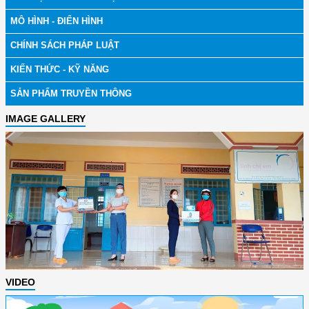
MÔ HÌNH - ĐIỂN HÌNH
CHÍNH SÁCH PHÁP LUẬT
KIẾN THỨC - KỸ NĂNG
SẢN PHẨM TRUYỀN THÔNG
IMAGE GALLERY
VIDEO