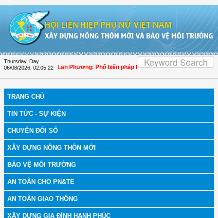
Skip to Content
Thursday, Day
iểu Quốc hội Trần Lan Phương: Phổ biến pháp luật phải lấy người dân làm trung
06/08/2026
,
02:05:24
TRANG CHỦ
TIN TỨC - SỰ KIỆN
CHUYỂN ĐỔI SỐ
XÂY DỰNG NÔNG THÔN MỚI
BẢO VỆ MÔI TRƯỜNG
AN TOÀN CHO PN&TE
AN TOÀN GIAO THÔNG
XÂY DỰNG GIA ĐÌNH HẠNH PHÚC