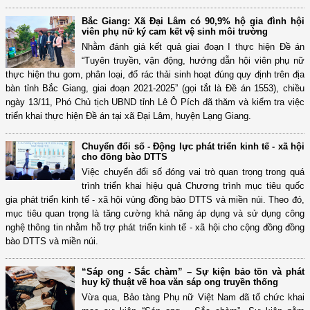
Bắc Giang: Xã Đại Lâm có 90,9% hộ gia đình hội
viên phụ nữ ký cam kết vệ sinh môi trường
Nhằm đánh giá kết quả giai đoạn I thực hiện Đề án
“Tuyên truyền, vận động, hướng dẫn hội viên phụ nữ
thực hiện thu gom, phân loại, đổ rác thải sinh hoạt đúng quy định trên địa
bàn tỉnh Bắc Giang, giai đoạn 2021-2025” (gọi tắt là Đề án 1553), chiều
ngày 13/11, Phó Chủ tịch UBND tỉnh Lê Ô Pích đã thăm và kiểm tra việc
triển khai thực hiện Đề án tại xã Đại Lâm, huyện Lạng Giang.
Chuyển đổi số - Động lực phát triển kinh tế - xã hội
cho đồng bào DTTS
Việc chuyển đổi số đóng vai trò quan trọng trong quá
trình triển khai hiệu quả Chương trình mục tiêu quốc
gia phát triển kinh tế - xã hội vùng đồng bào DTTS và miền núi. Theo đó,
mục tiêu quan trọng là tăng cường khả năng áp dụng và sử dụng công
nghệ thông tin nhằm hỗ trợ phát triển kinh tế - xã hội cho cộng đồng đồng
bào DTTS và miền núi.
“Sáp ong - Sắc chàm” – Sự kiện bảo tồn và phát
huy kỹ thuật vẽ hoa văn sáp ong truyền thống
Vừa qua, Bảo tàng Phụ nữ Việt Nam đã tổ chức khai