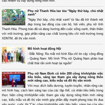
cầu nhiệm vụ xây dựng nông thôn mới.
Phụ nữ Thanh Hóa lan tỏa “Ngày thứ bảy, chủ nhật
xanh”
"Ngày thứ bảy, chủ nhật xanh” từ lâu đã trở thành nét
đẹp trong lao động của cán bộ, hội viên, phụ nữ tỉnh
Thanh Hóa. Phong trào đã và đang hướng đến cuộc sống xanh, thân thiện
với môi trường, góp phần nâng cao chất lượng tiêu chí môi trường trong
XDNTM, đô thị văn minh.
Mô hình hoạt động Hội
- Đắk Nông: Ra mắt mô hình Địa chỉ tin cậy cộng đồng
- Quảng Nam: Mô hình “Phụ nữ Quảng Nam phân loại
chất thải rắn sinh hoạt tại nguồn”
Phụ nữ Nam Định có trên 200 công trình/phần việc
tiêu biểu, sáng tạo tham gia xây dựng nông thôn
mới nâng cao, kiểu mẫu và đô thị văn minh
Với mục đích biểu dương, tuyên truyền, nhân rộng các
mô hình hay, cách làm sáng tạo của các tập thể, cá nhân tiêu biểu trong
thực hiện công trình/phần việc tham gia xây dựng nông thôn mới nâng
cao, kiểu mẫu và đô thị văn minh góp phần đẩy mạnh phong trào thi đua
yêu nước, cuộc thi “Các công trình/phần việc tiêu biểu, sáng tạo của phụ