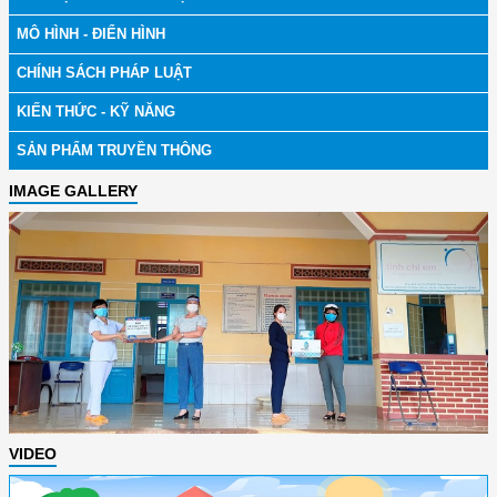
MÔ HÌNH - ĐIỂN HÌNH
CHÍNH SÁCH PHÁP LUẬT
KIẾN THỨC - KỸ NĂNG
SẢN PHẨM TRUYỀN THÔNG
IMAGE GALLERY
VIDEO