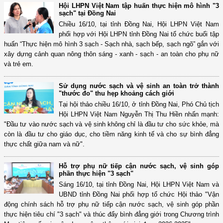
Hội LHPN Việt Nam tập huấn thực hiện mô hình "3
sạch" tại Đồng Nai
Chiều 16/10, tại tỉnh Đồng Nai, Hội LHPN Việt Nam
phối hợp với Hội LHPN tỉnh Đồng Nai tổ chức buổi tập
huấn “Thực hiện mô hình 3 sạch - Sạch nhà, sạch bếp, sạch ngõ” gắn với
xây dựng cảnh quan nông thôn sáng - xanh - sạch - an toàn cho phụ nữ
và trẻ em.
Sử dụng nước sạch và vệ sinh an toàn trở thành
"thước đo" thu hẹp khoảng cách giới
Tại hội thảo chiều 16/10, ở tỉnh Đồng Nai, Phó Chủ tịch
Hội LHPN Việt Nam Nguyễn Thị Thu Hiền nhấn mạnh:
"Đầu tư vào nước sạch và vệ sinh không chỉ là đầu tư cho sức khỏe, mà
còn là đầu tư cho giáo dục, cho tiềm năng kinh tế và cho sự bình đẳng
thực chất giữa nam và nữ".
Hỗ trợ phụ nữ tiếp cận nước sạch, vệ sinh góp
phần thực hiện "3 sạch"
Sáng 16/10, tại tỉnh Đồng Nai, Hội LHPN Việt Nam và
UBND tỉnh Đồng Nai phối hợp tổ chức Hội thảo "Vận
động chính sách hỗ trợ phụ nữ tiếp cận nước sạch, vệ sinh góp phần
thực hiện tiêu chí "3 sạch" và thúc đẩy bình đẳng giới trong Chương trình