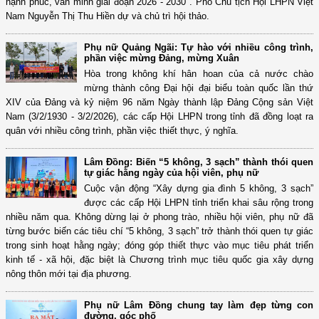
hạnh phúc, văn minh giai đoạn 2026 - 2030". Phó Chủ tịch Hội LHPN Việt
Nam Nguyễn Thị Thu Hiền dự và chủ trì hội thảo.
Phụ nữ Quảng Ngãi: Tự hào với nhiều công trình,
phần việc mừng Đảng, mừng Xuân
Hòa trong không khí hân hoan của cả nước chào
mừng thành công Đại hội đại biểu toàn quốc lần thứ
XIV của Đảng và kỷ niệm 96 năm Ngày thành lập Đảng Cộng sản Việt
Nam (3/2/1930 - 3/2/2026), các cấp Hội LHPN trong tỉnh đã đồng loạt ra
quân với nhiều công trình, phần việc thiết thực, ý nghĩa.
Lâm Đồng: Biến “5 không, 3 sạch” thành thói quen
tự giác hằng ngày của hội viên, phụ nữ
Cuộc vận động “Xây dựng gia đình 5 không, 3 sạch”
được các cấp Hội LHPN tỉnh triển khai sâu rộng trong
nhiều năm qua. Không dừng lại ở phong trào, nhiều hội viên, phụ nữ đã
từng bước biến các tiêu chí “5 không, 3 sạch” trở thành thói quen tự giác
trong sinh hoạt hằng ngày; đóng góp thiết thực vào mục tiêu phát triển
kinh tế - xã hội, đặc biệt là Chương trình mục tiêu quốc gia xây dựng
nông thôn mới tại địa phương.
Phụ nữ Lâm Đồng chung tay làm đẹp từng con
đường, góc phố