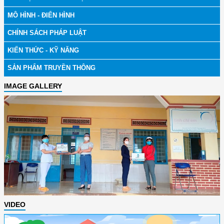
MÔ HÌNH - ĐIỂN HÌNH
CHÍNH SÁCH PHÁP LUẬT
KIẾN THỨC - KỸ NĂNG
SẢN PHẨM TRUYỀN THÔNG
IMAGE GALLERY
VIDEO