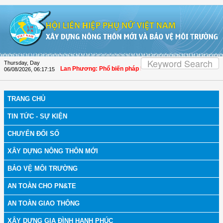
Skip to Content
Thursday, Day
 biểu Quốc hội Trần Lan Phương: Phổ biến pháp luật phải lấy người dân làm tru
06/08/2026
,
06:17:15
TRANG CHỦ
TIN TỨC - SỰ KIỆN
CHUYỂN ĐỔI SỐ
XÂY DỰNG NÔNG THÔN MỚI
BẢO VỆ MÔI TRƯỜNG
AN TOÀN CHO PN&TE
AN TOÀN GIAO THÔNG
XÂY DỰNG GIA ĐÌNH HẠNH PHÚC