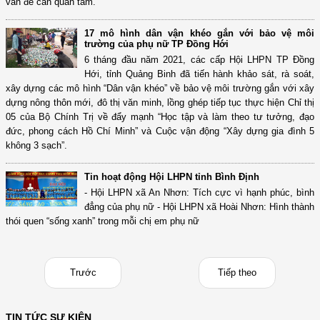
vấn đề cần quan tâm.
17 mô hình dân vận khéo gắn với bảo vệ môi
trường của phụ nữ TP Đồng Hới
6 tháng đầu năm 2021, các cấp Hội LHPN TP Đồng
Hới, tỉnh Quảng Binh đã tiến hành khảo sát, rà soát,
xây dựng các mô hình “Dân vận khéo” về bảo vệ môi trường gắn với xây
dựng nông thôn mới, đô thị văn minh, lồng ghép tiếp tục thực hiện Chỉ thị
05 của Bộ Chính Trị về đẩy mạnh “Học tập và làm theo tư tưởng, đạo
đức, phong cách Hồ Chí Minh” và Cuộc vận động “Xây dựng gia đình 5
không 3 sạch”.
Tin hoạt động Hội LHPN tỉnh Bình Định
- Hội LHPN xã An Nhơn: Tích cực vì hạnh phúc, bình
đẳng của phụ nữ - Hội LHPN xã Hoài Nhơn: Hình thành
thói quen “sống xanh” trong mỗi chị em phụ nữ
Trước
Tiếp theo
TIN TỨC SỰ KIỆN