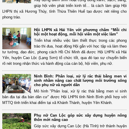
giúp hội viên phát triển kinh tế… là cách làm giúp Hội
LHPN thị xã Hương Thủy, tỉnh Thừa Thiên Huế tạo được nét riêng cho
phong trào.
Hội LHPN xã Hải Yến với phương châm “Mỗi chi
hội một hoạt động, mỗi hội viên một việc làm”
Triển khai nhiều việc làm thiết thực trong các phong
trào thi đua, hoạt động Hội gắn với học tập và làm theo
tư tưởng, đạo đức, phong cách Hồ Chí Minh đã được Hội LHPN xã Hải
Yến, huyện Cao Lộc (Lạng Sơn) tổ chức tốt, qua đó tạo sự chuyển biến
rõ nét trong nhận thức và hành động của cán bộ, hội viên, phụ nữ.
Ninh Bình: Phân loại, xử lý rác thải bằng men vi
sinh nhằm nâng cao chất lượng môi trường sống
cho phụ nữ và người dân
Mô hình "Phân loại, xử lý rác thải bằng men vi sinh
bản địa tại địa bàn dân cư" được Hội LHPN tỉnh Ninh Bình phối hợp với
MTTQ tỉnh triển khai điểm tại xã Khánh Thành, huyện Yên Khánh.
Phụ nữ Can Lộc góp sức xây dựng huyện nông
thôn mới nâng cao
Góp sức xây dựng Can Lộc (Hà Tĩnh) trở thành huyện