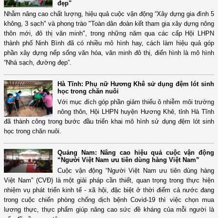
đẹp"
Nhằm nâng cao chất lượng, hiệu quả cuộc vận động “Xây dựng gia đình 5
không, 3 sạch" và phong trào "Toàn dân đoàn kết tham gia xây dựng nông
thôn mới, đô thị văn minh", trong những năm qua các cấp Hội LHPN
thành phố Ninh Bình đã có nhiều mô hình hay, cách làm hiệu quả góp
phần xây dựng nếp sống văn hóa, văn minh đô thị, điển hình là mô hình
“Nhà sạch, đường đẹp”.
Hà Tĩnh: Phụ nữ Hương Khê sử dụng đệm lót sinh
học trong chăn nuôi
Với mục đích góp phần giảm thiểu ô nhiễm môi trường
nông thôn, Hội LHPN huyện Hương Khê, tỉnh Hà Tĩnh
đã thành công trong bước đầu triển khai mô hình sử dụng đệm lót sinh
học trong chăn nuôi.
Quảng Nam: Nâng cao hiệu quả cuộc vận động
“Người Việt Nam ưu tiên dùng hàng Việt Nam”
Cuộc vận động “Người Việt Nam ưu tiên dùng hàng
Việt Nam” (CVĐ) là một giải pháp cần thiết, quan trọng trong thực hiện
nhiệm vụ phát triển kinh tế - xã hội, đặc biệt ở thời điểm cả nước đang
trong cuộc chiến phòng chống dịch bệnh Covid-19 thì việc chọn mua
lương thực, thực phẩm giúp nâng cao sức đề kháng của mỗi người là