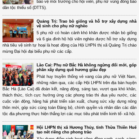
bảo vệ môi trường cho hội viên, phụ nữ vùng đồng bào
dân tộc thiểu số (DTTS).
Quảng Trị: Trao bò giống và hỗ trợ xây dựng nhà
vệ sinh cho phụ nữ nghèo
5 phụ nữ có hoàn cảnh khó khăn được nhận bò giống
và 6 gia đình hộ hội viên nghèo được hỗ trợ xây dựng
nhà tiêu vệ sinh tự hoại là hoạt động của Hội LHPN thị xã Quảng Trị chào
mừng Đại hội đại biểu phụ nữ các cấp.
Lào Cai: Phụ nữ Bắc Hà không ngừng đổi mới, góp
phần xây dựng quê hương giàu đẹp
Phát huy truyền thống vẻ vang của phụ nữ Việt Nam,
những năm qua, các cấp Hội LHPN trên địa bàn huyện
Bắc Hà (Lào Cai) đã đoàn kết, năng động, sáng tạo, vượt qua khó khăn,
thách thức, tích cực hưởng ứng các phong trào thi đua yêu nước, các
cuộc vận động, hăng hái phát triển sản xuất, chung sức xây dựng nông
thôn mới, góp sức cùng toàn Đảng bộ, chính quyền và nhân dân các dân
tộc địa phương thực hiện thắng lợi các mục tiêu phát triển kinh tế- xã hội.
Hội LHPN thị xã Hương Thủy, tỉnh Thừa Thiên Huế
tạo nét riêng cho phong trào
Xây dựng điểm sinh hoạt cộng đồng xanh, sạch, sáng;