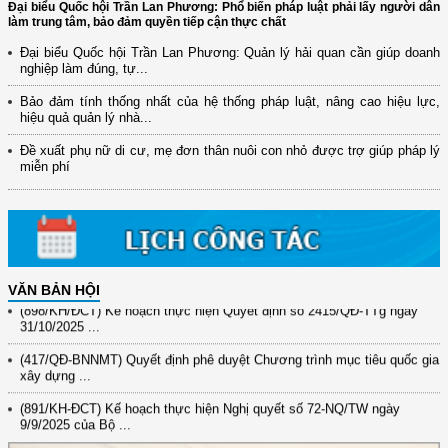
Đại biểu Quốc hội Trần Lan Phương: Phổ biến pháp luật phải lấy người dân
làm trung tâm, bảo đảm quyền tiếp cận thực chất
Đại biểu Quốc hội Trần Lan Phương: Quản lý hải quan cần giúp doanh
nghiệp làm đúng, tự...
Bảo đảm tính thống nhất của hệ thống pháp luật, nâng cao hiệu lực,
hiệu quả quản lý nhà...
Đề xuất phụ nữ di cư, mẹ đơn thân nuôi con nhỏ được trợ giúp pháp lý
miễn phí
(12/TB-HĐKH) V/v đăng ký, đề xuất nhiệm vụ Khoa học, công nghệ và
đổi mới ...
VĂN BẢN HỘI
(898/KH/ĐCT) Kế hoạch thực hiện Quyết định số 2415/QĐ-TTg ngày
31/10/2025 ...
(417/QĐ-BNNMT) Quyết định phê duyệt Chương trình mục tiêu quốc gia
xây dựng ...
(891/KH-ĐCT) Kế hoạch thực hiện Nghị quyết số 72-NQ/TW ngày
9/9/2025 của Bộ ...
(2415/QĐ-TTg) Quyết định về việc phê duyệt Đề án Hỗ trợ Phụ nữ khởi