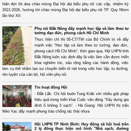
hiện đợt thi đua chào mừng Đại hội đại biểu phụ nữ các cấp, nhiệm kỳ
2021-2026, hướng tới chào mừng Đại hội đại biểu phụ nữ TP. Quy Nhơn
lần thứ XII.
Phụ nữ Đắk Nông đẩy mạnh học tập và làm theo tư
tưởng đạo đức, phong cách Hồ Chí Minh
Thực hiện chỉ thị 05-CT/TW của Bộ Chính trị về đẩy
mạnh việc “Học tập và làm theo tư tưởng, đạo đức,
phong cách Hồ Chí Minh”, thời gian qua, Hội LHPN tỉnh
Đắk Nông luôn xác định đây là việc làm cần được triển
khai nghiêm túc, sâu rộng bằng các hành động, việc
làm cụ thể nhằm tạo sự chuyển biến rõ nét trong việc học tập, tu dưỡng,
rèn luyện của cán bộ, hội viên phụ nữ.
Tin hoạt động Hội
- Đắk Lắk: Chi hội buôn Tung Krăk với nhiều giải pháp
hiệu quả trong triển khai Cuộc vận động “Xây dựng gia
đình 5 không 3 sạch”. - Hà Giang: Hội LHPN thị trấn
Mèo Vạc đẩy mạnh phong trào chống rác thải nhựa
Hội LHPN TP Ninh Bình: Huy động xã hội hoá trên
2 tỷ đồng thực hiện mô hình "Nhà sạch, đường