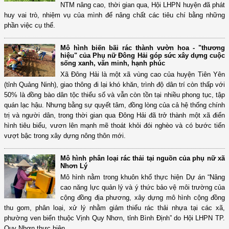
NTM nâng cao, thời gian qua, Hội LHPN huyện đã phát
huy vai trò, nhiệm vụ của mình để nâng chất các tiêu chí bằng những
phần việc cụ thể.
Mô hình biến bãi rác thành vườn hoa - "thương
hiệu" của Phụ nữ Đông Hải góp sức xây dựng cuộc
sống xanh, văn minh, hạnh phúc
Xã Đông Hải là một xã vùng cao của huyện Tiên Yên
(tỉnh Quảng Ninh), giao thông đi lại khó khăn, trình độ dân trí còn thấp với
50% là đồng bào dân tộc thiểu số và vẫn còn tồn tại nhiều phong tục, tập
quán lạc hậu. Nhưng bằng sự quyết tâm, đồng lòng của cả hệ thống chính
trị và người dân, trong thời gian qua Đông Hải đã trở thành một xã điển
hình tiêu biểu, vươn lên mạnh mẽ thoát khỏi đói nghèo và có bước tiến
vượt bậc trong xây dựng nông thôn mới.
Mô hình phân loại rác thải tại nguồn của phụ nữ xã
Nhơn Lý
Mô hình nằm trong khuôn khổ thực hiện Dự án “Nâng
cao năng lực quản lý và ý thức bảo vệ môi trường của
cộng đồng địa phương, xây dựng mô hình cộng đồng
thu gom, phân loại, xử lý nhằm giảm thiểu rác thải nhựa tại các xã,
phường ven biển thuộc Vịnh Quy Nhơn, tỉnh Bình Định” do Hội LHPN TP.
Quy Nhơn thực hiện.