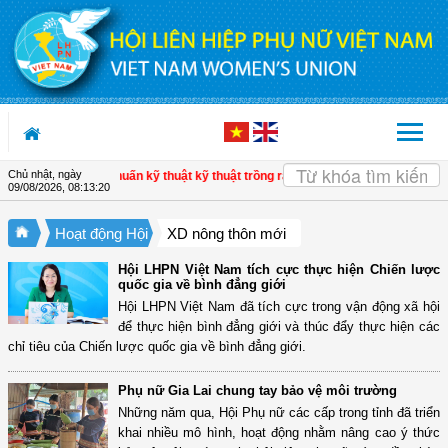
Truy cập nội dung luôn
Chủ nhật, ngày
 Cà Mau: Tập huấn kỹ thuật kỹ thuật trồng rau màu an toàn cho hội viên
| Hội
09/08/2026
,
08:13:21
Hoạt động Hội
XD nông thôn mới
Hội LHPN Việt Nam tích cực thực hiện Chiến lược
quốc gia về bình đẳng giới
Hội LHPN Việt Nam đã tích cực trong vận động xã hội
để thực hiện bình đẳng giới và thúc đẩy thực hiện các
chỉ tiêu của Chiến lược quốc gia về bình đẳng giới.
Phụ nữ Gia Lai chung tay bảo vệ môi trường
Những năm qua, Hội Phụ nữ các cấp trong tỉnh đã triển
khai nhiều mô hình, hoạt động nhằm nâng cao ý thức