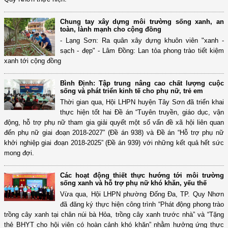
Chung tay xây dựng môi trường sống xanh, an
toàn, lành mạnh cho cộng đồng
- Lạng Sơn: Ra quân xây dựng khuôn viên "xanh -
sạch - đẹp" - Lâm Đồng: Lan tỏa phong trào tiết kiệm
xanh tới cộng đồng
Bình Định: Tập trung nâng cao chất lượng cuộc
sống và phát triển kinh tế cho phụ nữ, trẻ em
Thời gian qua, Hội LHPN huyện Tây Sơn đã triển khai
thực hiện tốt hai Đề án “Tuyên truyền, giáo dục, vận
động, hỗ trợ phụ nữ tham gia giải quyết một số vấn đề xã hội liên quan
đến phụ nữ giai đoạn 2018-2027” (Đề án 938) và Đề án “Hỗ trợ phụ nữ
khởi nghiệp giai đoạn 2018-2025” (Đề án 939) với những kết quả hết sức
mong đợi.
Các hoạt động thiết thực hướng tới môi trường
sống xanh và hỗ trợ phụ nữ khó khăn, yếu thế
Vừa qua, Hội LHPN phường Đống Đa, TP. Quy Nhơn
đã đăng ký thực hiện công trình “Phát động phong trào
trồng cây xanh tại chân núi bà Hỏa, trồng cây xanh trước nhà” và “Tặng
thẻ BHYT cho hội viên có hoàn cảnh khó khăn” nhằm hưởng ứng thực