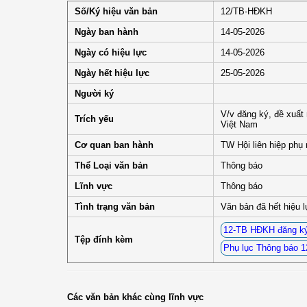
Số/Ký hiệu văn bản
12/TB-HĐKH
Ngày ban hành
14-05-2026
Ngày có hiệu lực
14-05-2026
Ngày hết hiệu lực
25-05-2026
Người ký
V/v đăng ký, đề xuất
Trích yếu
Việt Nam
Cơ quan ban hành
TW Hội liên hiệp phụ
Thể Loại văn bản
Thông báo
Lĩnh vực
Thông báo
Tình trạng văn bản
Văn bản đã hết hiệu 
12-TB HÐKH đăng ký
Tệp đính kèm
Phụ lục Thông báo 
Các văn bản khác cùng lĩnh vực