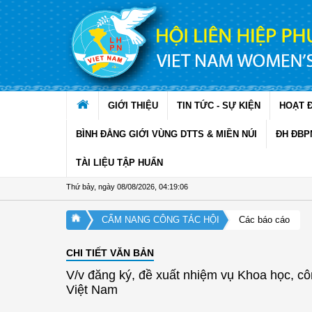
Truy cập nội dung luôn
GIỚI THIỆU
TIN TỨC - SỰ KIỆN
HOẠT 
BÌNH ĐẲNG GIỚI VÙNG DTTS & MIỀN NÚI
ĐH ĐBP
TÀI LIỆU TẬP HUẤN
Thứ bảy, ngày 08/08/2026
,
04:19:07
CẨM NANG CÔNG TÁC HỘI
Các báo cáo
CHI TIẾT VĂN BẢN
V/v đăng ký, đề xuất nhiệm vụ Khoa học, 
Việt Nam