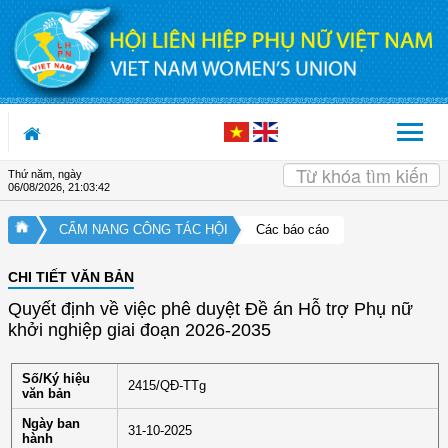
Truy cập nội dung luôn
Thứ năm, ngày
06/08/2026
,
21:03:42
CẨM NANG CÔNG TÁC HỘI
Các báo cáo
CHI TIẾT VĂN BẢN
Quyết định về việc phê duyệt Đề án Hỗ trợ Phụ nữ
khởi nghiệp giai đoạn 2026-2035
Số/Ký hiệu
2415/QĐ-TTg
văn bản
Ngày ban
31-10-2025
hành