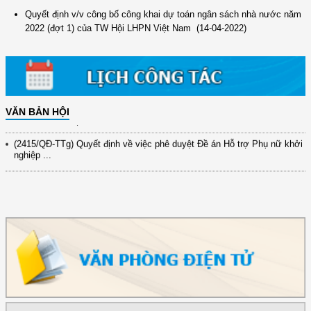
(12/TB-HĐKH) V/v đăng ký, đề xuất nhiệm vụ Khoa học, công nghệ và
đổi mới ...
Quyết định v/v công bố công khai dự toán ngân sách nhà nước năm
2022 (đợt 1) của TW Hội LHPN Việt Nam
(14-04-2022)
(898/KH/ĐCT) Kế hoạch thực hiện Quyết định số 2415/QĐ-TTg ngày
31/10/2025 ...
(417/QĐ-BNNMT) Quyết định phê duyệt Chương trình mục tiêu quốc gia
xây dựng ...
(891/KH-ĐCT) Kế hoạch thực hiện Nghị quyết số 72-NQ/TW ngày
VĂN BẢN HỘI
9/9/2025 của Bộ ...
(2415/QĐ-TTg) Quyết định về việc phê duyệt Đề án Hỗ trợ Phụ nữ khởi
nghiệp ...