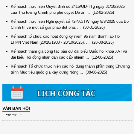
Kế hoạch thực hiện Quyết định số 2415/QĐ-TTg ngày 31/10/2025
của Thủ tướng Chính phủ phê duyệt Đề án ...
(12-02-2026)
Kế hoạch thực hiện Nghị quyết số 72-NQ/TW ngày 9/9/2025 của Bộ
Chính trị về một số giải pháp đột phá, ...
(30-01-2026)
Kế hoạch tổ chức các hoạt động kỷ niệm 95 năm thành lập Hội
LHPN Việt Nam (20/10/1930 - 20/10/2025), ...
(28-08-2025)
(12/TB-HĐKH) V/v đăng ký, đề xuất nhiệm vụ Khoa học, công nghệ và
Kế hoạch tham gia công tác bầu cử đại biểu Quốc hội khóa XVI và
đổi mới ...
đại biểu Hội đồng nhân dân các cấp nhiệm ...
(12-08-2025)
(898/KH/ĐCT) Kế hoạch thực hiện Quyết định số 2415/QĐ-TTg ngày
Kế hoạch Tổ chức thực hiện các nội dung thành phần trong Chương
31/10/2025 ...
trình Mục tiêu quốc gia xây dựng Nông ...
(08-08-2025)
(417/QĐ-BNNMT) Quyết định phê duyệt Chương trình mục tiêu quốc gia
xây dựng ...
(891/KH-ĐCT) Kế hoạch thực hiện Nghị quyết số 72-NQ/TW ngày
9/9/2025 của Bộ ...
(2415/QĐ-TTg) Quyết định về việc phê duyệt Đề án Hỗ trợ Phụ nữ khởi
VĂN BẢN HỘI
nghiệp ...