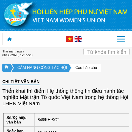
Truy cập nội dung luôn
Thứ năm, ngày
06/08/2026
,
12:55:28
CẨM NANG CÔNG TÁC HỘI
Các báo cáo
CHI TIẾT VĂN BẢN
Triển khai thí điểm Hệ thống thông tin điều hành tác
nghiệp Mặt trận Tổ quốc Việt Nam trong hệ thống Hội
LHPN Việt Nam
Số/Ký hiệu
846/KH-ĐCT
văn bản
Ngày ban