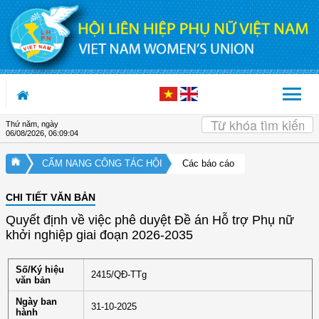
Truy cập nội dung luôn
Thứ năm, ngày
06/08/2026
,
06:09:04
CẨM NANG CÔNG TÁC HỘI
Các báo cáo
CHI TIẾT VĂN BẢN
Quyết định về việc phê duyệt Đề án Hỗ trợ Phụ nữ
khởi nghiệp giai đoạn 2026-2035
Số/Ký hiệu
2415/QĐ-TTg
văn bản
Ngày ban
31-10-2025
hành