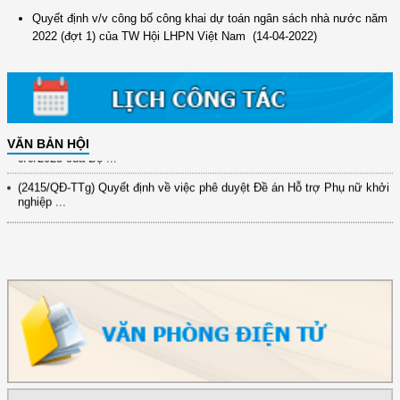
(12/TB-HĐKH) V/v đăng ký, đề xuất nhiệm vụ Khoa học, công nghệ và
Quyết định v/v công bố công khai dự toán ngân sách nhà nước năm
đổi mới ...
2022 (đợt 1) của TW Hội LHPN Việt Nam
(14-04-2022)
(898/KH/ĐCT) Kế hoạch thực hiện Quyết định số 2415/QĐ-TTg ngày
31/10/2025 ...
(417/QĐ-BNNMT) Quyết định phê duyệt Chương trình mục tiêu quốc gia
xây dựng ...
(891/KH-ĐCT) Kế hoạch thực hiện Nghị quyết số 72-NQ/TW ngày
VĂN BẢN HỘI
9/9/2025 của Bộ ...
(2415/QĐ-TTg) Quyết định về việc phê duyệt Đề án Hỗ trợ Phụ nữ khởi
nghiệp ...