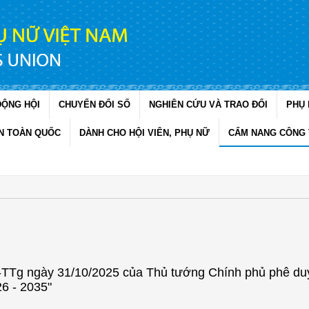
ĐỘNG HỘI
CHUYỂN ĐỔI SỐ
NGHIÊN CỨU VÀ TRAO ĐỔI
PHỤ 
N TOÀN QUỐC
DÀNH CHO HỘI VIÊN, PHỤ NỮ
CẨM NANG CÔNG 
-TTg ngày 31/10/2025 của Thủ tướng Chính phủ phê du
26 - 2035"