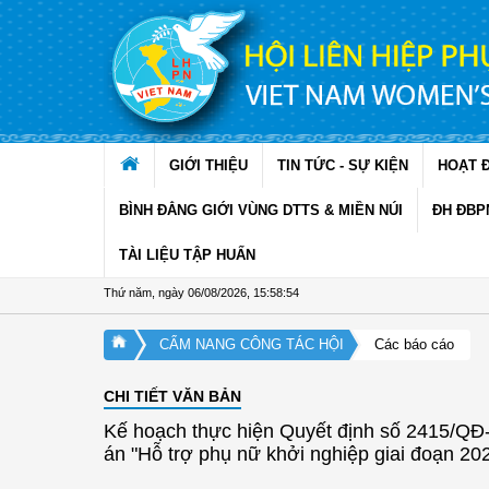
Truy cập nội dung luôn
GIỚI THIỆU
TIN TỨC - SỰ KIỆN
HOẠT 
BÌNH ĐẲNG GIỚI VÙNG DTTS & MIỀN NÚI
ĐH ĐBP
TÀI LIỆU TẬP HUẤN
Thứ năm, ngày 06/08/2026
,
15:58:54
CẨM NANG CÔNG TÁC HỘI
Các báo cáo
CHI TIẾT VĂN BẢN
Kế hoạch thực hiện Quyết định số 2415/QĐ
án "Hỗ trợ phụ nữ khởi nghiệp giai đoạn 20