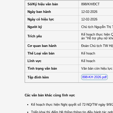
Số/Ký hiệu văn bản
898/KH/ĐCT
Ngày ban hành
12-02-2026
Ngày có hiệu lực
12-02-2026
Người ký
Chủ tịch Nguyễn Thị
Kế hoạch thực hiện 
Trích yếu
án "Hỗ trợ phụ nữ khở
Cơ quan ban hành
Đoàn Chủ tịch TW Hộ
Thể Loại văn bản
Kế hoạch
Lĩnh vực
Kế hoạch
Tình trạng văn bản
Văn bản còn hiệu lực
898-KH 2026.pdf
Tệp đính kèm
Các văn bản khác cùng lĩnh vực
Kế hoạch thực hiện Nghị quyết số 72-NQ/TW ngày 9/9/20
Triển khai thí điểm Hệ thống thông tin điều hành tác ng