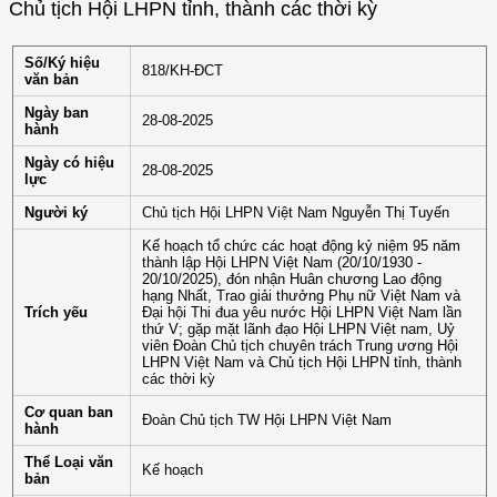
Chủ tịch Hội LHPN tỉnh, thành các thời kỳ
Số/Ký hiệu
818/KH-ĐCT
văn bản
Ngày ban
28-08-2025
hành
Ngày có hiệu
28-08-2025
lực
Người ký
Chủ tịch Hội LHPN Việt Nam Nguyễn Thị Tuyến
Kế hoạch tổ chức các hoạt động kỷ niệm 95 năm
thành lập Hội LHPN Việt Nam (20/10/1930 -
20/10/2025), đón nhận Huân chương Lao động
hạng Nhất, Trao giải thưởng Phụ nữ Việt Nam và
Trích yếu
Đại hội Thi đua yêu nước Hội LHPN Việt Nam lần
thứ V; gặp mặt lãnh đạo Hội LHPN Việt nam, Uỷ
viên Đoàn Chủ tịch chuyên trách Trung ương Hội
LHPN Việt Nam và Chủ tịch Hội LHPN tỉnh, thành
các thời kỳ
Cơ quan ban
Đoàn Chủ tịch TW Hội LHPN Việt Nam
hành
Thể Loại văn
Kế hoạch
bản