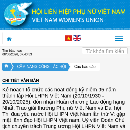
Truy cập nội dung luôn
Thứ bảy, ngày
08/08/2026
,
07:43:53
CẨM NANG CÔNG TÁC HỘI
Các báo cáo
CHI TIẾT VĂN BẢN
Kế hoạch tổ chức các hoạt động kỷ niệm 95 năm
thành lập Hội LHPN Việt Nam (20/10/1930 -
20/10/2025), đón nhận Huân chương Lao động hạng
Nhất, Trao giải thưởng Phụ nữ Việt Nam và Đại hội
Thi đua yêu nước Hội LHPN Việt Nam lần thứ V; gặp
mặt lãnh đạo Hội LHPN Việt nam, Uỷ viên Đoàn Chủ
tịch chuyên trách Trung ương Hội LHPN Việt Nam và