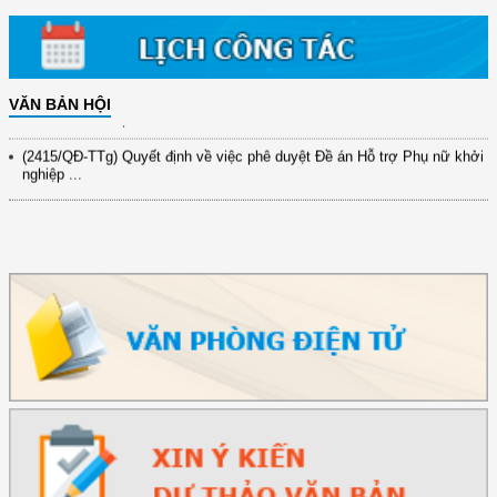
31/10/2025 ...
(417/QĐ-BNNMT) Quyết định phê duyệt Chương trình mục tiêu quốc gia
xây dựng ...
(891/KH-ĐCT) Kế hoạch thực hiện Nghị quyết số 72-NQ/TW ngày
VĂN BẢN HỘI
9/9/2025 của Bộ ...
(2415/QĐ-TTg) Quyết định về việc phê duyệt Đề án Hỗ trợ Phụ nữ khởi
nghiệp ...