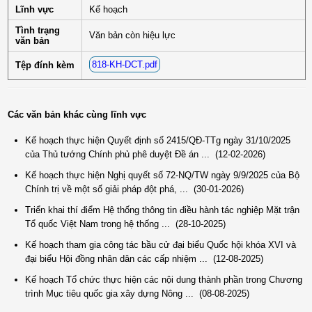
Lĩnh vực
Kế hoạch
Tình trạng
Văn bản còn hiệu lực
văn bản
818-KH-DCT.pdf
Tệp đính kèm
Các văn bản khác cùng lĩnh vực
Kế hoạch thực hiện Quyết định số 2415/QĐ-TTg ngày 31/10/2025
của Thủ tướng Chính phủ phê duyệt Đề án ...
(12-02-2026)
Kế hoạch thực hiện Nghị quyết số 72-NQ/TW ngày 9/9/2025 của Bộ
Chính trị về một số giải pháp đột phá, ...
(30-01-2026)
Triển khai thí điểm Hệ thống thông tin điều hành tác nghiệp Mặt trận
Tổ quốc Việt Nam trong hệ thống ...
(28-10-2025)
Kế hoạch tham gia công tác bầu cử đại biểu Quốc hội khóa XVI và
đại biểu Hội đồng nhân dân các cấp nhiệm ...
(12-08-2025)
(12/TB-HĐKH) V/v đăng ký, đề xuất nhiệm vụ Khoa học, công nghệ và
Kế hoạch Tổ chức thực hiện các nội dung thành phần trong Chương
đổi mới ...
trình Mục tiêu quốc gia xây dựng Nông ...
(08-08-2025)
(898/KH/ĐCT) Kế hoạch thực hiện Quyết định số 2415/QĐ-TTg ngày