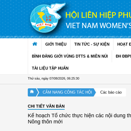
Truy cập nội dung luôn
GIỚI THIỆU
TIN TỨC - SỰ KIỆN
HOẠT 
BÌNH ĐẲNG GIỚI VÙNG DTTS & MIỀN NÚI
ĐH ĐBP
TÀI LIỆU TẬP HUẤN
Thứ sáu, ngày 07/08/2026
,
06:25:30
CẨM NANG CÔNG TÁC HỘI
Các báo cáo
CHI TIẾT VĂN BẢN
Kế hoạch Tổ chức thực hiện các nội dung t
Nông thôn mới