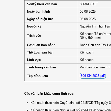
Số/Ký hiệu văn bản
806/KH-ĐCT
Ngày ban hành
08-08-2025
Ngày có hiệu lực
08-08-2025
Người ký
Nguyễn Thị Thu Hiền
Kế hoạch Tổ chức thự
Trích yếu
Nông thôn mới
Cơ quan ban hành
Đoàn Chủ tịch TW Hộ
Thể Loại văn bản
Kế hoạch
Lĩnh vực
Kế hoạch
Tình trạng văn bản
Văn bản còn hiệu lực
806-KH 2025.pdf
Tệp đính kèm
Các văn bản khác cùng lĩnh vực
Kế hoạch thực hiện Quyết định số 2415/QĐ-TTg ngày 31
Kế hoạch thực hiện Nghị quyết số 72-NQ/TW ngày 9/9/20