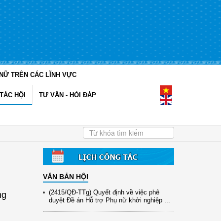
NỮ TRÊN CÁC LĨNH VỰC
(12/TB-HĐKH) V/v đăng ký, đề xuất nhiệm
vụ Khoa học, công nghệ và đổi mới ...
TÁC HỘI
TƯ VẤN - HỎI ĐÁP
(898/KH/ĐCT) Kế hoạch thực hiện Quyết
định số 2415/QĐ-TTg ngày 31/10/2025 ...
(417/QĐ-BNNMT) Quyết định phê duyệt
Chương trình mục tiêu quốc gia xây dựng
...
(891/KH-ĐCT) Kế hoạch thực hiện Nghị
quyết số 72-NQ/TW ngày 9/9/2025 của Bộ
...
VĂN BẢN HỘI
(2415/QĐ-TTg) Quyết định về việc phê
ng
duyệt Đề án Hỗ trợ Phụ nữ khởi nghiệp ...