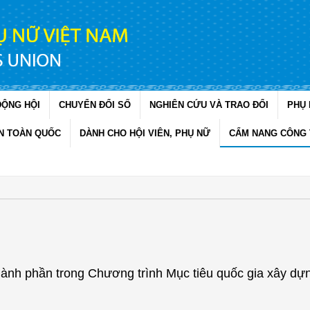
ĐỘNG HỘI
CHUYỂN ĐỔI SỐ
NGHIÊN CỨU VÀ TRAO ĐỔI
PHỤ 
N TOÀN QUỐC
DÀNH CHO HỘI VIÊN, PHỤ NỮ
CẨM NANG CÔNG 
hành phần trong Chương trình Mục tiêu quốc gia xây dự