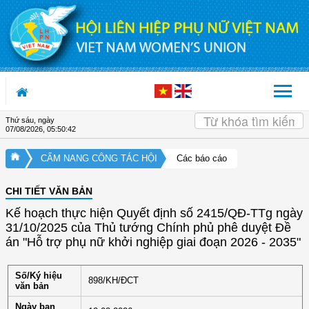
Truy cập nội dung luôn
Thứ sáu, ngày
07/08/2026
,
05:50:42
CẨM NANG CÔNG TÁC HỘI
Các báo cáo
CHI TIẾT VĂN BẢN
Kế hoạch thực hiện Quyết định số 2415/QĐ-TTg ngày
31/10/2025 của Thủ tướng Chính phủ phê duyệt Đề
án "Hỗ trợ phụ nữ khởi nghiệp giai đoạn 2026 - 2035"
Số/Ký hiệu
898/KH/ĐCT
văn bản
Ngày ban