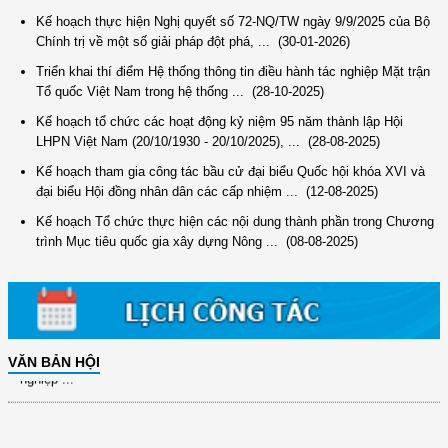
Kế hoạch thực hiện Nghị quyết số 72-NQ/TW ngày 9/9/2025 của Bộ
Chính trị về một số giải pháp đột phá, ...
(30-01-2026)
Triển khai thí điểm Hệ thống thông tin điều hành tác nghiệp Mặt trận
Tổ quốc Việt Nam trong hệ thống ...
(28-10-2025)
Kế hoạch tổ chức các hoạt động kỷ niệm 95 năm thành lập Hội
LHPN Việt Nam (20/10/1930 - 20/10/2025), ...
(28-08-2025)
(12/TB-HĐKH) V/v đăng ký, đề xuất nhiệm vụ Khoa học, công nghệ và
Kế hoạch tham gia công tác bầu cử đại biểu Quốc hội khóa XVI và
đổi mới ...
đại biểu Hội đồng nhân dân các cấp nhiệm ...
(12-08-2025)
(898/KH/ĐCT) Kế hoạch thực hiện Quyết định số 2415/QĐ-TTg ngày
Kế hoạch Tổ chức thực hiện các nội dung thành phần trong Chương
31/10/2025 ...
trình Mục tiêu quốc gia xây dựng Nông ...
(08-08-2025)
(417/QĐ-BNNMT) Quyết định phê duyệt Chương trình mục tiêu quốc gia
xây dựng ...
(891/KH-ĐCT) Kế hoạch thực hiện Nghị quyết số 72-NQ/TW ngày
9/9/2025 của Bộ ...
(2415/QĐ-TTg) Quyết định về việc phê duyệt Đề án Hỗ trợ Phụ nữ khởi
VĂN BẢN HỘI
nghiệp ...