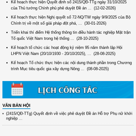
Kế hoạch thực hiện Quyết định số 2415/QĐ-TTg ngày 31/10/2025
của Thủ tướng Chính phủ phê duyệt Đề án ...
(12-02-2026)
Kế hoạch thực hiện Nghị quyết số 72-NQ/TW ngày 9/9/2025 của Bộ
Chính trị về một số giải pháp đột phá, ...
(30-01-2026)
Triển khai thí điểm Hệ thống thông tin điều hành tác nghiệp Mặt trận
Tổ quốc Việt Nam trong hệ thống ...
(28-10-2025)
Kế hoạch tổ chức các hoạt động kỷ niệm 95 năm thành lập Hội
(12/TB-HĐKH) V/v đăng ký, đề xuất nhiệm vụ Khoa học, công nghệ và
LHPN Việt Nam (20/10/1930 - 20/10/2025), ...
(28-08-2025)
đổi mới ...
Kế hoạch Tổ chức thực hiện các nội dung thành phần trong Chương
(898/KH/ĐCT) Kế hoạch thực hiện Quyết định số 2415/QĐ-TTg ngày
trình Mục tiêu quốc gia xây dựng Nông ...
(08-08-2025)
31/10/2025 ...
(417/QĐ-BNNMT) Quyết định phê duyệt Chương trình mục tiêu quốc gia
xây dựng ...
(891/KH-ĐCT) Kế hoạch thực hiện Nghị quyết số 72-NQ/TW ngày
9/9/2025 của Bộ ...
VĂN BẢN HỘI
(2415/QĐ-TTg) Quyết định về việc phê duyệt Đề án Hỗ trợ Phụ nữ khởi
nghiệp ...