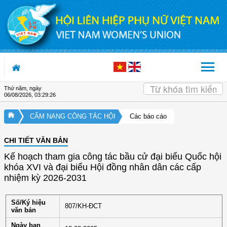
Truy cập nội dung luôn
Thứ năm, ngày
06/08/2026
,
03:29:26
CẨM NANG CÔNG TÁC HỘI
Các báo cáo
CHI TIẾT VĂN BẢN
Kế hoạch tham gia công tác bầu cử đại biểu Quốc hội
khóa XVI và đại biểu Hội đồng nhân dân các cấp
nhiệm kỳ 2026-2031
Số/Ký hiệu
807/KH-ĐCT
văn bản
Ngày ban