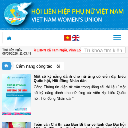
Truy cập nội dung luôn
Thứ bảy, ngày
 cho hội viên
| Hội LHPN xã Tam Ngãi, Vĩnh Long sơ kết công tác Hội và phong
08/08/2026
,
11:03:50
Cẩm nang công tác Hội
Một số kỹ năng dành cho nữ ứng cử viên đại biểu
Quốc hội, Hội đồng Nhân dân
Cổng Thông tin điện tử trân trọng đăng tải tài liệu "Một
số kỹ năng dành cho nữ ứng cử viên đại biểu Quốc
hội, Hội đồng Nhân dân"
Toàn văn Chỉ thị của Ban Bí thư về lãnh đạo Đại hội