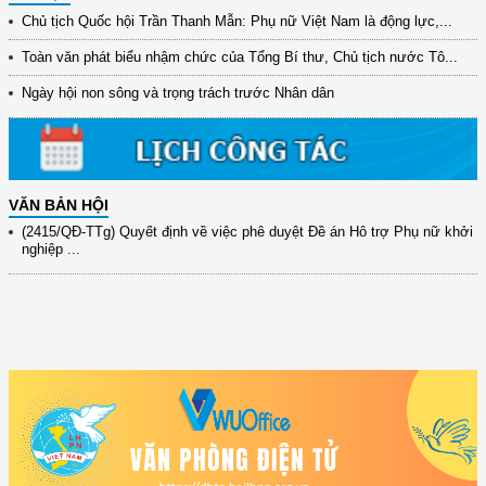
(12/TB-HĐKH) V/v đăng ký, đề xuất nhiệm vụ Khoa học, công nghệ và
Chủ tịch Quốc hội Trần Thanh Mẫn: Phụ nữ Việt Nam là động lực,...
đổi mới ...
Toàn văn phát biểu nhậm chức của Tổng Bí thư, Chủ tịch nước Tô...
(898/KH/ĐCT) Kế hoạch thực hiện Quyết định số 2415/QĐ-TTg ngày
31/10/2025 ...
Ngày hội non sông và trọng trách trước Nhân dân
(417/QĐ-BNNMT) Quyết định phê duyệt Chương trình mục tiêu quốc gia
xây dựng ...
(891/KH-ĐCT) Kế hoạch thực hiện Nghị quyết số 72-NQ/TW ngày
9/9/2025 của Bộ ...
VĂN BẢN HỘI
(2415/QĐ-TTg) Quyết định về việc phê duyệt Đề án Hỗ trợ Phụ nữ khởi
nghiệp ...