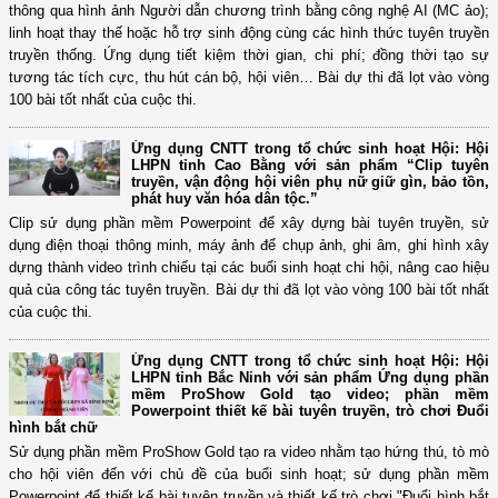
thông qua hình ảnh Người dẫn chương trình bằng công nghệ AI (MC ảo);
linh hoạt thay thế hoặc hỗ trợ sinh động cùng các hình thức tuyên truyền
truyền thống. Ứng dụng tiết kiệm thời gian, chi phí; đồng thời tạo sự
tương tác tích cực, thu hút cán bộ, hội viên… Bài dự thi đã lọt vào vòng
100 bài tốt nhất của cuộc thi.
Ứng dụng CNTT trong tổ chức sinh hoạt Hội: Hội
LHPN tỉnh Cao Bằng với sản phẩm “Clip tuyên
truyền, vận động hội viên phụ nữ giữ gìn, bảo tồn,
phát huy văn hóa dân tộc.”
Clip sử dụng phần mềm Powerpoint để xây dựng bài tuyên truyền, sử
dụng điện thoại thông minh, máy ảnh để chụp ảnh, ghi âm, ghi hình xây
dựng thành video trình chiếu tại các buổi sinh hoạt chi hội, nâng cao hiệu
quả của công tác tuyên truyền. Bài dự thi đã lọt vào vòng 100 bài tốt nhất
của cuộc thi.
Ứng dụng CNTT trong tổ chức sinh hoạt Hội: Hội
LHPN tỉnh Bắc Ninh với sản phẩm Ứng dụng phần
mềm ProShow Gold tạo video; phần mềm
Powerpoint thiết kế bài tuyên truyền, trò chơi Đuổi
hình bắt chữ
Sử dụng phần mềm ProShow Gold tạo ra video nhằm tạo hứng thú, tò mò
cho hội viên đến với chủ đề của buổi sinh hoạt; sử dụng phần mềm
Powerpoint để thiết kế bài tuyên truyền và thiết kế trò chơi "Đuổi hình bắt