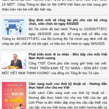
LÀ MỘT". Cổng Thông tin điện tử Hội LHPN Việt Nam xin trân trọng giới
thiệu toàn văn bài viết đặc biệt này.
Quy định mới về công tác phí cho cán bộ công
chức, viên chức từ ngày 4/5/2025
Bộ Tài chính đã ban hành Thông tư 12/2025/TT-BTC
ngày 19/3/2025 sửa đổi, bổ sung một số điều của
Thông tư 40/2017/TT-BTC của Bộ trưởng Bộ Tài chính quy định chế độ
công tác phí, chế độ chi hội nghị, có hiệu lực thi hành từ ngày 04/5/2025
Phát triển kinh tế tư nhân - Đòn bẩy cho một Việt
Nam thịnh vượng
Cổng TTĐT Chính phủ trân trọng giới thiệu bài viết:
"PHÁT TRIỂN KINH TẾ TƯ NHÂN – ĐÒN BẨY CHO
MỘT VIỆT NAM THỊNH VƯỢNG" của đồng chí Tổng Bí thư Tô Lâm
Cẩm nang nuôi con thời kỹ thuật số - Hướng dẫn
thực hành cho cha mẹ Việt
Cuốn sách Cẩm nang nuôi con thời kỹ thuật số -
Hướng dẫn thực hành cho cha mẹ Việt của tác giả
Linh Phan ra đời nhằm đáp ứng nhu cầu cấp thiết của
các bậc cha mẹ Việt trong việc tìm kiếm hướng dẫn và