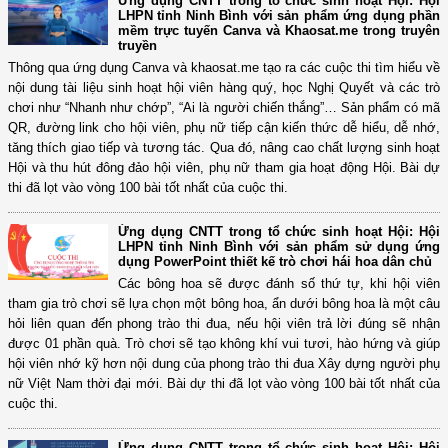
Ứng dụng CNTT trong tổ chức sinh hoạt Hội: Hội
LHPN tỉnh Ninh Bình với sản phẩm ứng dụng phần
mềm trực tuyến Canva và Khaosat.me trong truyên
truyền
Thông qua ứng dụng Canva và khaosat.me tạo ra các cuộc thi tìm hiểu về
nội dung tài liệu sinh hoạt hội viên hàng quý, học Nghị Quyết và các trò
chơi như “Nhanh như chớp”, “Ai là người chiến thắng”… Sản phẩm có mã
QR, đường link cho hội viên, phụ nữ tiếp cận kiến thức dễ hiểu, dễ nhớ,
tăng thích giao tiếp và tương tác. Qua đó, nâng cao chất lượng sinh hoạt
Hội và thu hút đông đảo hội viên, phụ nữ tham gia hoạt động Hội. Bài dự
thi đã lọt vào vòng 100 bài tốt nhất của cuộc thi.
Ứng dụng CNTT trong tổ chức sinh hoạt Hội: Hội
LHPN tỉnh Ninh Bình với sản phẩm sử dụng ứng
dụng PowerPoint thiết kế trò chơi hái hoa dân chủ
Các bông hoa sẽ được đánh số thứ tự, khi hội viên
tham gia trò chơi sẽ lựa chọn một bông hoa, ẩn dưới bông hoa là một câu
hỏi liên quan đến phong trào thi đua, nếu hội viên trả lời đúng sẽ nhận
được 01 phần quà. Trò chơi sẽ tạo không khí vui tươi, hào hứng và giúp
hội viên nhớ kỹ hơn nội dung của phong trào thi đua Xây dựng người phụ
nữ Việt Nam thời đại mới. Bài dự thi đã lọt vào vòng 100 bài tốt nhất của
cuộc thi.
Ứng dụng CNTT trong tổ chức sinh hoạt Hội: Hội