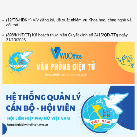
(12/TB-HĐKH) V/v đăng ký, đề xuất nhiệm vụ Khoa học, công nghệ và
đổi mới ...
(898/KH/ĐCT) Kế hoạch thực hiện Quyết định số 2415/QĐ-TTg ngày
31/10/2025 ...
(417/QĐ-BNNMT) Quyết định phê duyệt Chương trình mục tiêu quốc gia
xây dựng ...
(891/KH-ĐCT) Kế hoạch thực hiện Nghị quyết số 72-NQ/TW ngày
9/9/2025 của Bộ ...
(2415/QĐ-TTg) Quyết định về việc phê duyệt Đề án Hỗ trợ Phụ nữ khởi
nghiệp ...