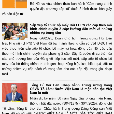
Bộ Nội vụ vừa chính thức ban hành “Cẩm nang chính
quyền địa phương cấp xã” dưới 2 hình thức: bản giấy
và bản điện tử.
Sắp xếp tổ chức bộ máy Hội LHPN các cấp theo mô
hình chính quyền 2 cấp: Hướng dẫn mới và những
nhiệm vụ trọng tâm
Ngày 6/6/2025, Đoàn Chủ tịch Trung ương Hội Liên
hiệp Phụ nữ (LHPN) Việt Nam đã ban hành Hướng dẫn số 33/HD-ĐCT về
việc thực hiện sắp xếp tổ chức bộ máy và hoạt động của Hội các cấp
theo mô hình chính quyền địa phương 2 cấp. Đây là bước đi cụ thể hóa
các chủ trương lớn của Đảng về tiếp tục đổi mới, sắp xếp tổ chức bộ
máy của hệ thống chính trị tinh gọn, hoạt động hiệu lực, hiệu quả, đặt ra
những nhiệm vụ cấp bách và trọng tâm cho các cấp Hội trong giai đoạn
mới.
Tổng Bí thư Ban Chấp hành Trung ương Đảng
CSVN Tô Lâm: Nước Việt Nam là một, dân tộc Việt
Nam là một
Nhân dịp kỷ niệm 50 năm Ngày Giải phóng miền Nam,
thống nhất đất nước (30/4/1975 - 30/4/2025), đồng chí
Tô Lâm, Tổng Bí thư Ban Chấp hành Trung ương Đảng Cộng sản Việt
Nam, đã có bài viết: "NƯỚC VIỆT NAM LÀ MỘT, DÂN TỘC VIỆT NAM