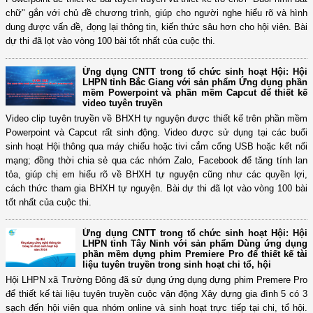
chữ" gắn với chủ đề chương trình, giúp cho người nghe hiểu rõ và hình
dung được vấn đề, đọng lại thông tin, kiến thức sâu hơn cho hội viên. Bài
dự thi đã lọt vào vòng 100 bài tốt nhất của cuộc thi.
Ứng dụng CNTT trong tổ chức sinh hoạt Hội: Hội
LHPN tỉnh Bắc Giang với sản phẩm Ứng dụng phần
mềm Powerpoint và phần mềm Capcut để thiết kế
video tuyên truyền
Video clip tuyên truyền về BHXH tự nguyện được thiết kế trên phần mềm
Powerpoint và Capcut rất sinh động. Video được sử dụng tại các buổi
sinh hoạt Hội thông qua máy chiếu hoặc tivi cắm cổng USB hoặc kết nối
mạng; đồng thời chia sẻ qua các nhóm Zalo, Facebook để tăng tính lan
tỏa, giúp chị em hiểu rõ về BHXH tự nguyện cũng như các quyền lợi,
cách thức tham gia BHXH tự nguyện. Bài dự thi đã lọt vào vòng 100 bài
tốt nhất của cuộc thi.
Ứng dụng CNTT trong tổ chức sinh hoạt Hội: Hội
LHPN tỉnh Tây Ninh với sản phẩm Dùng ứng dụng
phần mềm dựng phim Premiere Pro để thiết kế tài
liệu tuyên truyền trong sinh hoạt chi tổ, hội
Hội LHPN xã Trường Đông đã sử dụng ứng dụng dựng phim Premere Pro
để thiết kế tài liệu tuyên truyền cuộc vận động Xây dựng gia đình 5 có 3
sạch đến hội viên qua nhóm online và sinh hoạt trực tiếp tại chi, tổ hội.