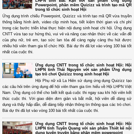
LHPN tỉnh Bắc Kạn với sản phẩm Ứng dụng
Powerpoint, phần mềm Quizizz và trình tạo mã QR
trong tổ chức sinh hoạt Hội
Ứng dụng trình chiếu Powerpoint, Quizizz và trình tạo mã QR vừa truyền
thông bằng hình ảnh, video clip minh họa, tiết kiệm thời gian và chi phí
trong các bước triển khai thực hiện nội dung sinh hoạt chi hội. Ứng dụng
CNTT vừa tạo sự hứng thú, vui vẻ và nâng cao nhận thức về các vấn đề
của phụ nữ, trẻ em, tạo sức lan tỏa để càng ngày càng thu hút được
nhiều hội viên tham gia tổ chức Hội. Bài dự thi đã lọt vào vòng 100 bài tốt
nhất của cuộc thi.
Ứng dụng CNTT trong tổ chức sinh hoạt Hội: Hội
LHPN tỉnh Thái Nguyên với sản phẩm Ứng dụng
tạo trò chơi Quizizz trong sinh hoạt Hội
Hội Phụ nữ xã La Hiên sử dụng ứng dụng Quizizz tạo
các câu hỏi trên ứng dụng để hội viên tham gia tìm hiểu về Hội LHPN Việt
Nam. Ứng dụng có thể cho biết kết quả cuộc thi ngay sau khi hội viên kết
thúc cuộc thi. Với giao diện đơn giản và bắt mắt, hội viên dễ dàng sử
dụng và thấy hấp dẫn, dễ dàng tiếp nhận thông tin thông qua các trò chơi.
Bài dự thi đã lọt vào vòng 100 bài tốt nhất của cuộc thi.
Ứng dụng CNTT trong tổ chức sinh hoạt Hội: Hội
LHPN tỉnh Tuyên Quang với sản phẩm Thiết kế nội
dung tuyên truyền bằng phần mềm powerpoint