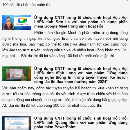
100 bài tốt nhất của cuộc thi.
Ứng dụng CNTT trong tổ chức sinh hoạt Hội: Hội
LHPN tỉnh Sơn La với sản phẩm sử dụng phần
mềm Google Meet trong sinh hoạt Hội
Phần mềm Google Meet là phần mềm ứng dụng công
nghệ thông tin giúp kết nối, giao lưu, chia sẻ trực tuyến với nội dung
được mã hóa, bảo mật; có thể tổ chức và điều hành tốt các cuộc họp,
lớp đào tạo trực tuyến, phỏng vấn từ xa và nhiều hoạt động khác mọi lúc,
mọi nơi…. Bài dự thi đã lọt vào vòng 100 bài tốt nhất của cuộc thi.
Ứng dụng CNTT trong tổ chức sinh hoạt Hội: Hội
LHPN tỉnh Vĩnh Long với sản phẩm "Ứng dụng
công nghệ thông tin trong tuyên truyền Kế hoạch
công tác thi đua khen thưởng năm 2024"
Với sản phẩm này, công tác tuyên truyền Kế hoạch thi đua khen thưởng
được tối ưu hóa thông qua bài thuyết trình được trình chiếu với hình ảnh
chuyển động nói chuyện như người thật, thể hiện nội dung bằng giọng đọc
AI. Bài dự thi đã lọt vào vòng 100 bài tốt nhất của cuộc thi.
Ứng dụng CNTT trong tổ chức sinh hoạt Hội: Hội
LHPN tỉnh Quảng Bình với sản phẩm Ứng dụng
phần mềm PowerPoint