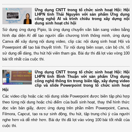
Ứng dụng CNTT trong tổ chức sinh hoạt Hội: Hội
LHPN tỉnh Thái Nguyên với sản phẩm Ứng dụng
công nghệ AI và trình chiếu trong xây dựng nội
dung sinh hoạt chi hội
Sử dụng ứng dụng Pipio, là ứng dụng chuyển văn bản sang video bằng
hình đại diện AI để tạo người dẫn chương trình thông minh, ứng dụng
Canva để xây dựng nội dung video, clip các nội dung sinh hoạt Hội và
Powerpoint để tạo bài thuyết trình. Từ nội dung biên soạn, cán bộ chi, tổ
sử dụng dễ dàng, thu hút hội viên tham gia. Bài dự thi đã lọt vào vòng 100
bài tốt nhất của cuộc thi.
Ứng dụng CNTT trong tổ chức sinh hoạt Hội: Hội
LHPN tỉnh Bình Thuận với sản phẩm Ứng dụng
công nghệ thông tin trong biên tập, xây dựng video
clip và slide Powerpoint trong tổ chức sinh hoạt
Hội
Các video clip hoặc các nội dung slide Powerpoint được biên tập phù hợp
theo từng nội dung hoặc chủ điểm của buổi sinh hoạt, thay thế hình thức
đọc văn bản giấy, được ứng dụng trên phần mềm Powerpoint, Canva,
Filmora, Capcut, tạo ra sự sinh động, thu hút, tập trung chú ý của người
nghe hơn và dễ nhớ hơn. Bài dự thi đã lọt vào vòng 100 bài tốt nhất của
cuộc thi.