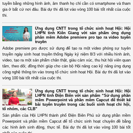
tuyền bằng những hình ảnh, âm thanh họ chỉ cần có smartphone và tham
gia ở bất cứ nơi đâu. Bài dự thi đã lọt vào vòng 100 bài tốt nhất của cuộc
thi.
Ứng dụng CNTT trong tổ chức sinh hoạt Hội: Hội
LHPN tỉnh Kiên Giang với sản phẩm ứng dụng
phần mềm Adobe premiere pro tạo ra video tuyên
truyền
Adobe premiere pro được sử dụng để tạo ra một video phóng sự tuyên
truyền ngày sinh hoạt truyền thống Ngày kỷ niệm 8/3 với nhiều hình ảnh,
video, tạo ra một sản phẩm chân thật, giàu cảm xúc, thu hút hội viên quan
tâm, theo dõi; đồng thời giúp cho cán bộ Hội nâng cao kỹ năng ứng dụng
công nghệ thông tin vào trong tổ chức sinh hoạt Hội. Bài dự thi đã lọt vào
vòng 100 bài tốt nhất của cuộc thi.
Ứng dụng CNTT trong tổ chức sinh hoạt Hội: Hội
LHPN tỉnh Điện Biên với sản phẩm “Sử dụng phần
mềm Powerpoint và phần mềm Capcut để thiết kế
bài tuyên truyền trong các buổi sinh hoạt chi hội,
tổ nhóm, các CLB”
Sản phẩm của Hội LHPN thành phố Điện Biên Phủ sử dụng phần mềm
Powerpoint và phần mềm Capcut để tổ chức sinh hoạt chuyên đề bằng
các hình ảnh sinh động, thực tế. Bài dự thi đã lọt vào vòng 100 bài tốt