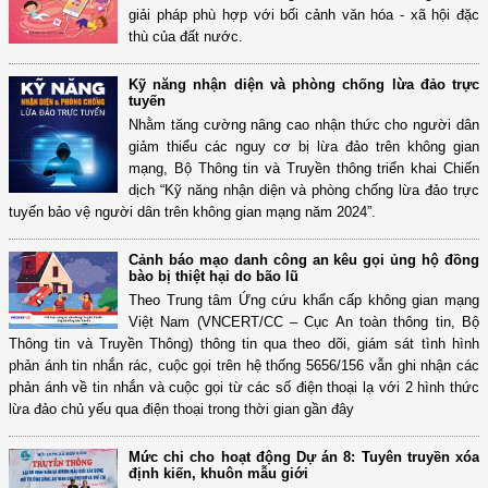
giải pháp phù hợp với bối cảnh văn hóa - xã hội đặc
thù của đất nước.
Kỹ năng nhận diện và phòng chống lừa đảo trực
tuyến
Nhằm tăng cường nâng cao nhận thức cho người dân
giảm thiểu các nguy cơ bị lừa đảo trên không gian
mạng, Bộ Thông tin và Truyền thông triển khai Chiến
dịch “Kỹ năng nhận diện và phòng chống lừa đảo trực
tuyến bảo vệ người dân trên không gian mạng năm 2024”.
Cảnh báo mạo danh công an kêu gọi ủng hộ đồng
bào bị thiệt hại do bão lũ
Theo Trung tâm Ứng cứu khẩn cấp không gian mạng
Việt Nam (VNCERT/CC – Cục An toàn thông tin, Bộ
Thông tin và Truyền Thông) thông tin qua theo dõi, giám sát tình hình
phản ánh tin nhắn rác, cuộc gọi trên hệ thống 5656/156 vẫn ghi nhận các
phản ánh về tin nhắn và cuộc gọi từ các số điện thoại lạ với 2 hình thức
lừa đảo chủ yếu qua điện thoại trong thời gian gần đây
Mức chi cho hoạt động Dự án 8: Tuyên truyền xóa
định kiến, khuôn mẫu giới