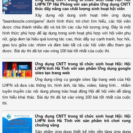
LHPN TP Hải Phòng với sản phẩm Ứng dụng CNTT
thúc đẩy nâng cao chất lượng sinh hoạt hội viên
Xây dựng nội dung sinh hoạt trên ứng dụng
“baamboozle.com/game” dưới hình thức trò chơi tìm hiểu, các hội viên
được chia thành nhiều đội và trả lời các câu hỏi tương ứng. Đây là một
hình thức phù hợp để áp dụng trong sinh hoạt phù hợp với hội viên phụ
nữ, giúp đem lại hiệu quả tương tác cao, thúc đẩy sự cạnh tranh, học hỏi,
giao lưu giữa các nhóm và đảm bảo tất cả các hội viên đều tham gia
được. Bài dự thi đã lọt vào vòng 100 bài tốt nhất của cuộc thi.
Ứng dụng CNTT trong tổ chức sinh hoạt Hội: Hội
LHPN tỉnh Hà Tĩnh với sản phẩm Ứng dụng google
sites tạo trang web
Ứng dụng công cụ google sites lập trang web của Hội
LHPN xã đưa các thông tin, hình ảnh, tài liệu, video, bảng tính… nhằm
tuyên truyền các nội dung phong trào hoạt động Hội để hội viên dễ dàng
tìm hiểu khai thác. Bài dự thi đã lọt vào vòng 100 bài tốt nhất của cuộc
thi.
Ứng dụng CNTT trong tổ chức sinh hoạt Hội: Hội
LHPN tỉnh Hà Tĩnh với sản phẩm trò chơi rung
chuông vàng
Sản phẩm ứng dụng thiết kế trên nền tảng ứng dụng