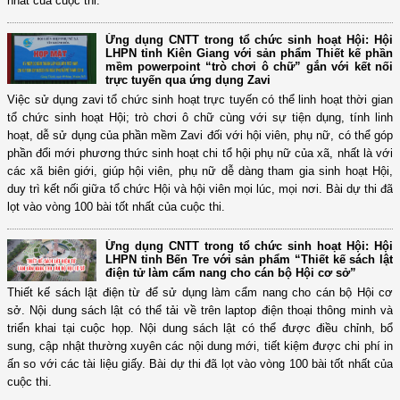
nhất của cuộc thi.
Ứng dụng CNTT trong tổ chức sinh hoạt Hội: Hội
LHPN tỉnh Kiên Giang với sản phẩm Thiết kế phần
mềm powerpoint “trò chơi ô chữ” gắn với kết nối
trực tuyến qua ứng dụng Zavi
Việc sử dụng zavi tổ chức sinh hoạt trực tuyến có thể linh hoạt thời gian
tổ chức sinh hoạt Hội; trò chơi ô chữ cùng với sự tiện dụng, tính linh
hoạt, dễ sử dụng của phần mềm Zavi đối với hội viên, phụ nữ, có thể góp
phần đổi mới phương thức sinh hoạt chi tổ hội phụ nữ của xã, nhất là với
các xã biên giới, giúp hội viên, phụ nữ dễ dàng tham gia sinh hoạt Hội,
duy trì kết nối giữa tổ chức Hội và hội viên mọi lúc, mọi nơi. Bài dự thi đã
lọt vào vòng 100 bài tốt nhất của cuộc thi.
Ứng dụng CNTT trong tổ chức sinh hoạt Hội: Hội
LHPN tỉnh Bến Tre với sản phẩm “Thiết kế sách lật
điện tử làm cẩm nang cho cán bộ Hội cơ sở”
Thiết kế sách lật điện từ để sử dụng làm cẩm nang cho cán bộ Hội cơ
sở. Nội dung sách lật có thể tải về trên laptop điện thoại thông minh và
triển khai tại cuộc họp. Nội dung sách lật có thể được điều chỉnh, bổ
sung, cập nhật thường xuyên các nội dung mới, tiết kiệm được chi phí in
ấn so với các tài liệu giấy. Bài dự thi đã lọt vào vòng 100 bài tốt nhất của
cuộc thi.