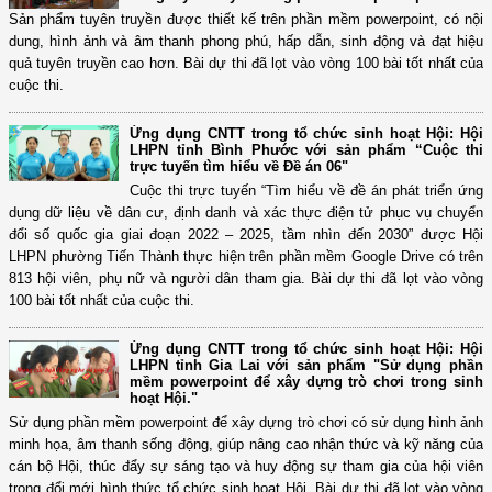
Sản phẩm tuyên truyền được thiết kế trên phần mềm powerpoint, có nội
dung, hình ảnh và âm thanh phong phú, hấp dẫn, sinh động và đạt hiệu
quả tuyên truyền cao hơn. Bài dự thi đã lọt vào vòng 100 bài tốt nhất của
cuộc thi.
Ứng dụng CNTT trong tổ chức sinh hoạt Hội: Hội
LHPN tỉnh Bình Phước với sản phẩm “Cuộc thi
trực tuyến tìm hiểu về Đề án 06"
Cuộc thi trực tuyến “Tìm hiểu về đề án phát triển ứng
dụng dữ liệu về dân cư, định danh và xác thực điện tử phục vụ chuyển
đổi số quốc gia giai đoạn 2022 – 2025, tầm nhìn đến 2030” được Hội
LHPN phường Tiến Thành thực hiện trên phần mềm Google Drive có trên
813 hội viên, phụ nữ và người dân tham gia. Bài dự thi đã lọt vào vòng
100 bài tốt nhất của cuộc thi.
Ứng dụng CNTT trong tổ chức sinh hoạt Hội: Hội
LHPN tỉnh Gia Lai với sản phẩm "Sử dụng phần
mềm powerpoint để xây dựng trò chơi trong sinh
hoạt Hội."
Sử dụng phần mềm powerpoint để xây dựng trò chơi có sử dụng hình ảnh
minh họa, âm thanh sống động, giúp nâng cao nhận thức và kỹ năng của
cán bộ Hội, thúc đẩy sự sáng tạo và huy động sự tham gia của hội viên
trong đổi mới hình thức tổ chức sinh hoạt Hội. Bài dự thi đã lọt vào vòng