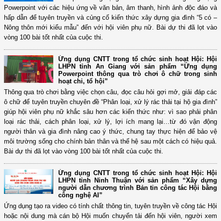
Powerpoint với các hiệu ứng về văn bản, âm thanh, hình ảnh độc đáo và
hấp dẫn để tuyên truyền và củng cố kiến thức xây dựng gia đình “5 có –
Nông thôn mới kiểu mẫu” đến với hội viên phụ nữ. Bài dự thi đã lọt vào
vòng 100 bài tốt nhất của cuộc thi.
Ứng dụng CNTT trong tổ chức sinh hoạt Hội: Hội
LHPN tỉnh An Giang với sản phẩm “Ứng dụng
Powerpoint thông qua trò chơi ô chữ trong sinh
hoạt chi, tổ hội”
Thông qua trò chơi bằng việc chọn câu, đọc câu hỏi gợi mở, giải đáp các
ô chữ để tuyên truyền chuyên đề “Phân loại, xử lý rác thải tại hộ gia đình”
giúp hội viên phụ nữ khắc sâu hơn các kiến thức như: vì sao phải phân
loại rác thải, cách phân loại, xử lý, lợi ích mang lại…từ đó vận động
người thân và gia đình nâng cao ý thức, chung tay thực hiện để bảo vệ
môi trường sống cho chính bản thân và thế hệ sau một cách có hiệu quả.
Bài dự thi đã lọt vào vòng 100 bài tốt nhất của cuộc thi.
Ứng dụng CNTT trong tổ chức sinh hoạt Hội: Hội
LHPN tỉnh Ninh Thuận với sản phẩm “Xây dựng
người dẫn chương trình Bản tin công tác Hội bằng
công nghệ AI”
Ứng dụng tạo ra video có tính chất thông tin, tuyên truyền về công tác Hội
hoặc nội dung mà cán bộ Hội muốn chuyển tải đến hội viên, người xem