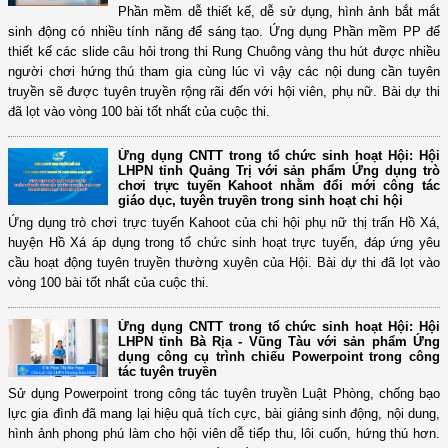
Phần mềm dễ thiết kế, dễ sử dụng, hình ảnh bắt mắt
sinh động có nhiều tính năng để sáng tạo. Ứng dụng Phần mềm PP để
thiết kế các slide câu hỏi trong thi Rung Chuông vàng thu hút được nhiều
người chơi hứng thú tham gia cùng lúc vì vậy các nội dung cần tuyên
truyền sẽ được tuyên truyền rộng rãi đến với hội viên, phụ nữ. Bài dự thi
đã lọt vào vòng 100 bài tốt nhất của cuộc thi.
Ứng dụng CNTT trong tổ chức sinh hoạt Hội: Hội
LHPN tỉnh Quảng Trị với sản phẩm Ứng dụng trò
chơi trực tuyến Kahoot nhằm đổi mới công tác
giáo dục, tuyên truyền trong sinh hoạt chi hội
Ứng dụng trò chơi trực tuyến Kahoot của chi hội phụ nữ thị trấn Hồ Xá,
huyện Hồ Xá áp dụng trong tổ chức sinh hoạt trực tuyến, đáp ứng yêu
cầu hoạt động tuyên truyền thường xuyên của Hội. Bài dự thi đã lọt vào
vòng 100 bài tốt nhất của cuộc thi.
Ứng dụng CNTT trong tổ chức sinh hoạt Hội: Hội
LHPN tỉnh Bà Rịa - Vũng Tàu với sản phẩm Ứng
dụng công cụ trình chiếu Powerpoint trong công
tác tuyên truyền
Sử dụng Powerpoint trong công tác tuyên truyền Luật Phòng, chống bạo
lực gia đình đã mang lại hiệu quả tích cực, bài giảng sinh động, nội dung,
hình ảnh phong phú làm cho hội viên dễ tiếp thu, lôi cuốn, hứng thú hơn.