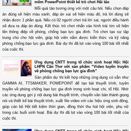
mềm PowerPoint thiết kế trò chơi Hái táo
Mỗi quả táo tương ứng với một câu hỏi. Nếu chọn đáp
án đúng sẽ hiện màu xanh, đáp án sai sẽ hiện màu đỏ, trả lời đúng sẽ
nhận được 1 phần quà. Nếu có 02 người chơi trả lời sai, người điều hành
sẽ đưa ra đáp án đúng. Kết thúc trò chơi nhấn vào hình trái tim sẽ hiện
lên thông điệp về phòng, chống bạo lực gia đình. Trò chơi tạo sự tập
trung chú cho hội viên, giúp hội viên nắm được kiến thức và kỹ năng
phòng chống bạo lực gia đình. Bài dự thi đã lọt vào vòng 100 bài tốt nhất
của cuộc thi.
Ứng dụng CNTT trong tổ chức sinh hoạt Hội: Hội
LHPN Cần Thơ với sản phẩm “Video tuyên truyền
về phòng chống bạo lực gia đình”
Sản phẩm dự thi kết hợp những ứng dụng có sẵn như
GAMMA AI, TTSMAKER, POWEPOINT để tạo bài thuyết trình, tuyên
truyền về phòng chống bạo lực gia đình trong sinh hoạt chi, tổ Hội. Nhờ
các ứng dụng gợi ý nội dung bài thuyết trình, chuyển văn bản thành giọng
nói và thiết kế bài thuyệt trình, xuất file video với các hiệu ứng sinh động,
giúp cán bộ Hội tiết kiệm thời gian, đồng thời thu hút hội viên, phụ nữ
trong các buổi sinh hoạt. Bài dự thi đã lọt vào vòng 100 bài tốt nhất của
cuộc thi.