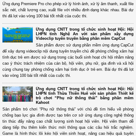
Ứng dụng Premiere Pro cho phép xử lý hình ảnh, xử lý âm thanh, xuất file
sắc nét, chất lượng cao, xuất file với nhiều định dạng khác nhau. Bài dự
thi đã lọt vào vòng 100 bài tốt nhất của cuộc thi.
Ứng dụng CNTT trong tổ chức sinh hoạt Hội: Hội
LHPN tỉnh Nghệ An với sản phẩm xây dựng
Videoclip tuyên truyền bằng phần mềm CapCut
Sản phẩm được sử dụng phần mềm ứng dụng CapCut
để xây dựng videoclip nội dung tuyên truyền chủ đề phòng chống xâm hại
tình dục trẻ em được sử dụng trong các buổi sinh hoạt chi hội nhằm nâng
cao ý thức trách nhiệm của cán bộ, hội viên, phụ nữ, gia đình và xã hội
cùng chung tay phòng chống xâm hại tình dục ở trẻ em. Bài dự thi đã lọt
vào vòng 100 bài tốt nhất của cuộc thi.
Ứng dụng CNTT trong tổ chức sinh hoạt Hội: Hội
LHPN tỉnh Thừa Thiên Huế với sản phẩm Thiết kế
trò chơi “Phụ nữ thông thái” bằng phần mềm
Kahoot
Sản phẩm trò chơi “Phụ nữ thông thái” với chủ đề tìm hiểu về phòng
chống bạo lực gia đình được tạo trên cơ sở ứng dụng công nghệ thông
tin thúc đẩy nâng cao chất lượng sinh hoạt hội viên. Hội viên tham dễ
dàng tiếp thu thêm kiến thức mới thông qua các câu hỏi trắc nghiệm.
Game là hình thức lôi kéo hội viên sinh hoạt, nâng cao hiệu quả tuyên