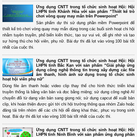
Ứng dụng CNTT trong tổ chức sinh hoạt Hội: Hội
LHPN tỉnh Khánh Hòa với sản phẩm “Thiết kế trò
chơi vòng quay may mắn trên Powerpoint”
Sản phẩm dự thi sử dụng phần mềm Powerpoint để
thiết kế trò chơi vòng quay may mắn dùng trong các buổi sinh hoạt chi hội
nhằm tuyên truyền, phổ biến kiến thức, tạo sự vui vẻ, dễ ghi nhớ và tạo
sự hứng thú cho hội viên, phụ nữ. Bài dự thi đã lọt vào vòng 100 bài tốt
nhất của cuộc thi.
Ứng dụng CNTT trong tổ chức sinh hoạt Hội: Hội
LHPN tỉnh Bắc Kạn với sản phẩm “Giải pháp ứng
dụng công nghệ thông tin trong xây dựng các file
âm thanh, hình ảnh sử dụng trong tổ chức sinh
hoạt hội viên phụ nữ"
Dùng file âm thanh hoặc video clip thay thế cho hình thức triển khai
truyền thống là bằng văn bản và đọc bằng miệng; sử dụng công nghệ AI
chuyển đổi từ dạng văn bản sang giọng nói; sử dụng capcut để xuất bản
clip, khi hoàn thiện được gửi tới chi hội trưởng thông qua nhóm Zalo hoặc
đăng tải trên nhóm để các chi hội dễ dàng khai thác, phục vụ trong sinh
hoạt. Bài dự thi đã lọt vào vòng 100 bài tốt nhất của cuộc thi.
Ứng dụng CNTT trong tổ chức sinh hoạt Hội: Hội
LHPN tỉnh Ninh Bình với sản phẩm ứng dụng phần