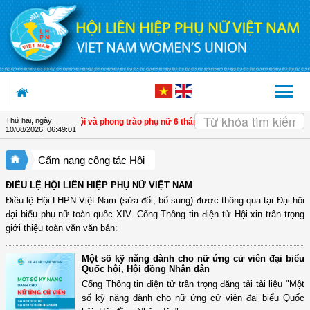
Truy cập nội dung luôn
Thứ hai, ngày
công tác Hội và phong trào phụ nữ 6 tháng đầu năm 2026
| Đề án 938 nâng hiệu
10/08/2026
,
06:49:02
Cẩm nang công tác Hội
ĐIỀU LỆ HỘI LIÊN HIỆP PHỤ NỮ VIỆT NAM
Điều lệ Hội LHPN Việt Nam (sửa đổi, bổ sung) được thông qua tại Đại hội
đại biểu phụ nữ toàn quốc XIV. Cổng Thông tin điện tử Hội xin trân trọng
giới thiệu toàn văn văn bản:
Một số kỹ năng dành cho nữ ứng cử viên đại biểu
Quốc hội, Hội đồng Nhân dân
Cổng Thông tin điện tử trân trọng đăng tải tài liệu "Một
số kỹ năng dành cho nữ ứng cử viên đại biểu Quốc