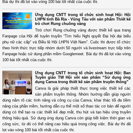
Bài dự thi đã lọt vào vòng 100 bài tốt nhất của cuộc thi.
Ứng dụng CNTT trong tổ chức sinh hoạt Hội: Hội
LHPN tỉnh Bà Rịa - Vũng Tàu với sản phẩm Thiết kế
trò chơi Rung chuông vàng
Ttrò chơi Rung chuông vàng được thiết kế qua trang
Fanpage của Hội để tuyên truyền “Tìm hiểu Nghị quyết Đại hội đại biểu
phụ nữ các cấp” và Điều lệ Hội LHPN Việt Nam”. Cuộc thi được tổ chức
theo hình thức trực tiếp nhóm dưới 50 người và livestream trực tiếp trên
Fanpage hoặc sử dụng phần mềm Googlemeet. Bài dự thi đã lọt vào vòng
100 bài tốt nhất của cuộc thi.
Ứng dụng CNTT trong tổ chức sinh hoạt Hội: Ban
Tuyên giáo TW Hội với sản phẩm “Sử dụng ứng
dụng Canva trong thiết kế sản phẩm truyền thông”
Canva là giải pháp thiết thực trong việc thiết kế các
sản phẩm truyền thông. Nhóm hướng dẫn giúp người
dùng nắm rõ các tính năng và công cụ của Canva, khai thác tối đa tiềm
năng của phần mềm, hướng dẫn cụ thể một số thao tác cơ bản để người
dùng có thể tạo ra các thiết kế đẹp mắt, thu hút và tạo hiệu ứng truyền
thông hiệu quả. Sử dụng ứng dụng Canva còn giúp tiết kiệm thời gian và
công sức, từ đó có thể nâng cao hiệu quả trong công việc. Bài dự thi đã
lọt vào vòng 100 bài tốt nhất của cuộc thi.