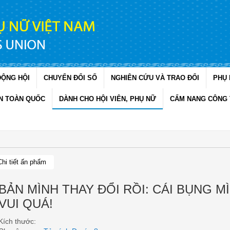
ĐỘNG HỘI
CHUYỂN ĐỔI SỐ
NGHIÊN CỨU VÀ TRAO ĐỔI
PHỤ 
N TOÀN QUỐC
DÀNH CHO HỘI VIÊN, PHỤ NỮ
CẨM NANG CÔNG 
Chi tiết ấn phẩm
BẢN MÌNH THAY ĐỔI RỒI: CÁI BỤNG M
VUI QUÁ!
Kích thước: