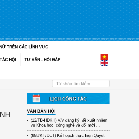
NỮ TRÊN CÁC LĨNH VỰC
TÁC HỘI
TƯ VẤN - HỎI ĐÁP
VĂN BẢN HỘI
ÌNH
(12/TB-HĐKH) V/v đăng ký, đề xuất nhiệm
vụ Khoa học, công nghệ và đổi mới ...
(898/KH/ĐCT) Kế hoạch thực hiện Quyết
định số 2415/QĐ-TTg ngày 31/10/2025 ...