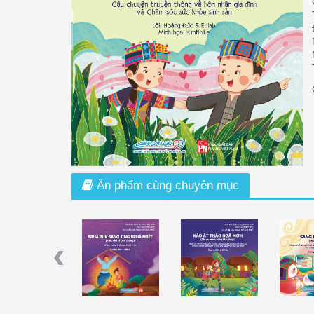
Ấn phẩm cùng chuyên mục
à Titi - Hành Trình
Việc Nhà Là Của Chung
Thì Ra Mình Cũng Làm
Nhà Hai N
ỏi Từ Thử Thách
(Tiếng Ê Đê)
Được (Tiếng Ê Đê)
Previous