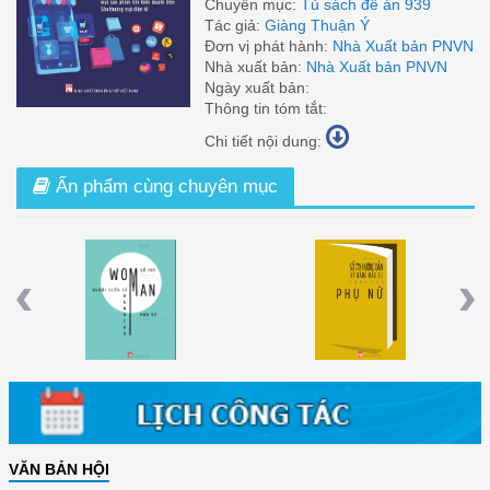
Chuyên mục:
Tủ sách đề án 939
Tác giả:
Giàng Thuận Ý
Đơn vị phát hành:
Nhà Xuất bản PNVN
Nhà xuất bản:
Nhà Xuất bản PNVN
Ngày xuất bản:
Thông tin tóm tắt:
Chi tiết nội dung:
Ấn phẩm cùng chuyên mục
t
Sổ Tay Người Quản Lý Dành Cho
Sổ Tay Hướng Dẫn Kỹ Năng Đầu Tư
n
Phụ Nữ
Dành Cho Phụ Nữ
Previous
Nex
VĂN BẢN HỘI