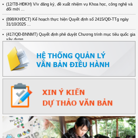
(12/TB-HĐKH) V/v đăng ký, đề xuất nhiệm vụ Khoa học, công nghệ và
đổi mới ...
(898/KH/ĐCT) Kế hoạch thực hiện Quyết định số 2415/QĐ-TTg ngày
31/10/2025 ...
(417/QĐ-BNNMT) Quyết định phê duyệt Chương trình mục tiêu quốc gia
xây dựng ...
(891/KH-ĐCT) Kế hoạch thực hiện Nghị quyết số 72-NQ/TW ngày
9/9/2025 của Bộ ...
(2415/QĐ-TTg) Quyết định về việc phê duyệt Đề án Hỗ trợ Phụ nữ khởi
nghiệp ...