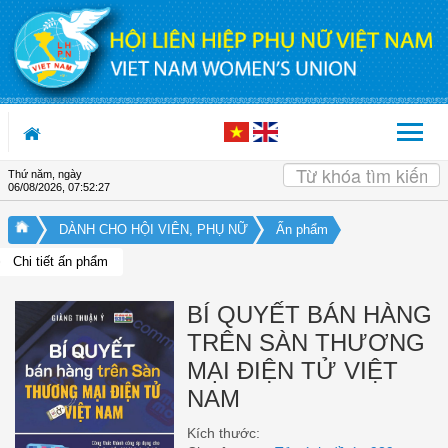
Truy cập nội dung luôn
Thứ năm, ngày
06/08/2026
,
07:52:27
DÀNH CHO HỘI VIÊN, PHỤ NỮ
Ấn phẩm
Chi tiết ấn phẩm
BÍ QUYẾT BÁN HÀNG
TRÊN SÀN THƯƠNG
MẠI ĐIỆN TỬ VIỆT
NAM
Kích thước: