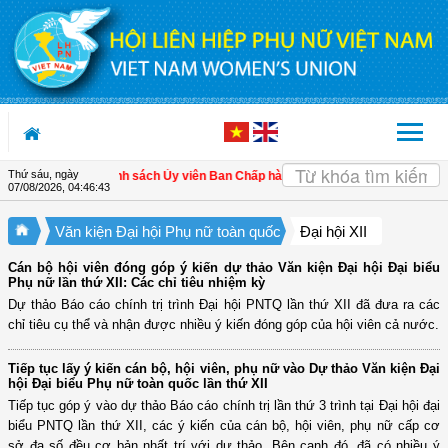
Truy cập nội dung luôn
Thứ sáu, ngày
Danh sách Ủy viên Ban Chấp hành, Đoàn Chủ tịch và Thường 
07/08/2026
,
04:46:44
Văn kiện Đại hội Phụ nữ toàn quốc
Đại hội XII
Cán bộ hội viên đóng góp ý kiến dự thảo Văn kiện Đại hội Đại biểu
Phụ nữ lần thứ XII: Các chỉ tiêu nhiệm kỳ
Dự thảo Báo cáo chính trị trình Đại hội PNTQ lần thứ XII đã đưa ra các
chỉ tiêu cụ thể và nhận được nhiều ý kiến đóng góp của hội viên cả nước.
Tiếp tục lấy ý kiến cán bộ, hội viên, phụ nữ vào Dự thảo Văn kiện Đại
hội Đại biểu Phụ nữ toàn quốc lần thứ XII
Tiếp tục góp ý vào dự thảo Báo cáo chính trị lần thứ 3 trình tại Đại hội đại
biểu PNTQ lần thứ XII, các ý kiến của cán bộ, hội viên, phụ nữ cấp cơ
sở đa số đều cơ bản nhất trí với dự thảo. Bên cạnh đó, đã có nhiều ý