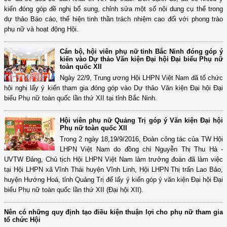
kiến đóng góp đề nghị bổ sung, chỉnh sửa một số nội dung cụ thể trong
dự thảo Báo cáo, thể hiện tinh thần trách nhiệm cao đối với phong trào
phụ nữ và hoạt động Hội.
Cán bộ, hội viên phụ nữ tỉnh Bắc Ninh đóng góp ý
kiến vào Dự thảo Văn kiện Đại hội Đại biểu Phụ nữ
toàn quốc XII
Ngày 22/9, Trung ương Hội LHPN Việt Nam đã tổ chức
hội nghị lấy ý kiến tham gia đóng góp vào Dự thảo Văn kiện Đại hội Đại
biểu Phụ nữ toàn quốc lần thứ XII tại tỉnh Bắc Ninh.
Hội viên phụ nữ Quảng Trị góp ý Văn kiện Đại hội
Phụ nữ toàn quốc XII
Trong 2 ngày 18,19/9/2016, Đoàn công tác của TW Hội
LHPN Việt Nam do đồng chí Nguyễn Thị Thu Hà -
UVTW Đảng, Chủ tịch Hội LHPN Việt Nam làm trưởng đoàn đã làm việc
tại Hội LHPN xã Vĩnh Thái huyện Vĩnh Linh, Hội LHPN Thị trấn Lao Bảo,
huyện Hướng Hoá, tỉnh Quảng Trị để lấy ý kiến góp ý văn kiện Đại hội Đại
biểu Phụ nữ toàn quốc lần thứ XII (Đại hội XII).
Nên có những quy định tạo điều kiện thuận lợi cho phụ nữ tham gia
tổ chức Hội