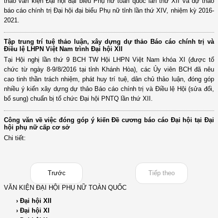
thảo văn kiện Đại hội đại biểu Phụ nữ toàn quốc lần thứ XII và dự thảo
báo cáo chính trị Đại hội đại biểu Phụ nữ tỉnh lần thứ XIV, nhiệm kỳ 2016-
2021.
Tập trung trí tuệ thảo luận, xây dựng dự thảo Báo cáo chính trị và
Điều lệ LHPN Việt Nam trình Đại hội XII
Tại Hội nghị lần thứ 9 BCH TW Hội LHPN Việt Nam khóa XI (được tổ
chức từ ngày 8-9/8/2016 tại tỉnh Khánh Hòa), các Ủy viên BCH đã nêu
cao tinh thần trách nhiệm, phát huy trí tuệ, dân chủ thảo luận, đóng góp
nhiều ý kiến xây dựng dự thảo Báo cáo chính trị và Điều lệ Hội (sửa đổi,
bổ sung) chuẩn bị tổ chức Đại hội PNTQ lần thứ XII.
Công văn về việc đóng góp ý kiến Đề cương báo cáo Đại hội tại Đại
hội phụ nữ cấp cơ sở
Chi tiết:
Trước
Tiếp theo
VĂN KIỆN ĐẠI HỘI PHỤ NỮ TOÀN QUỐC
› Đại hội XII
› Đại hội XI