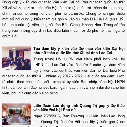
Đóng góp ý kiến vào dự thảo Văn kiện Đại hội Phụ nữ toàn quốc lần thứ
XII đã và đang được các cấp Hội tổ chức rộng rãi, trở thành đợt sinh hoạt
chính trị sôi nổi trong hội viên, phụ nữ cả nước. Chúng tôi xin giới thiệu
một số nội dung ý kiến tham gia góp ý vào dự thảo Điều lệ Hội (sửa đổi,
bổ sung) của hội viên, phụ nữ tỉnh Bắc Giang, Khánh Hòa. Trong đó tập
trung vào những quy định tạo điều kiện thuận lợi để phụ nữ tham gia tổ
chức Hội.
Tọa đàm lấy ý kiến vào Dự thảo văn kiện Đại hội
phụ nữ toàn quốc lần thứ XII tại tỉnh Lào Cai
Trung ương Hội LHPN Việt Nam phối hợp với Hội
LHPN tỉnh Lào Cai vừa tổ chức 2 cuộc tọa đàm đàm
lấy ý kiến vào dự thảo văn kiện Đại hội Đại biểu Phụ
nữ toàn quốc lần thứ XII, nhiệm kỳ 2017 - 2022. Hai cuộc tọa đàm được
tổ chức theo các nhóm đối tượng là ủy viên Ban chấp hành Hội LHPN
tỉnh, cán bộ lãnh đạo nữ sở, ban, ngành cấp tỉnh và nhóm đại diện cho hội
viên, phụ nữ cụm các xã/phường.
Liên đoàn Lao động tỉnh Quảng Trị góp ý Dự thảo
văn kiện Đại hội Phụ nữ
Ngày 25/8/2016, Ban Thường vụ Liên đoàn Lao động
tỉnh Quảng Trị tổ chức Hội nghị lấy ý kiến góp ý dự