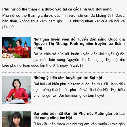
Phụ nữ có thể tham gia được vào tất cả các lĩnh vực đời sống
Phụ nữ có thể tham gia được các lĩnh vực, chị em đã khẳng định được
bản thân, không thua kém nam giới… là những nhận xét của xã hội về
phụ nữ
Nữ huấn luyện viên đội tuyển Bắn súng Quốc gia
Nguyễn Thị Nhung: Kinh nghiệm truyền lửa thành
công
Đó là chia sẻ của nữ huấn luyện viên đội tuyển Quốc
gia môn bắn súng Nguyễn Thị Nhung tại Đại hội đại
biểu phụ nữ toàn quốc lần thứ XII, ngày 7/3/2017.
Những ý kiến tâm huyết gửi tới Đại hội
Đại hội đại biểu phụ nữ toàn quốc lần thứ XII đánh dấu
sự trưởng thành của phụ nữ và tổ chức Hội. Đại biểu
phụ nữ gửi tới Đại hội những lời tâm huyết.
Đại biểu trẻ nhất Đại hội Phụ nữ: Muốn gắn bó lâu
dài cùng công tác Hội
"Lần đầu tiên tham dự nhưng em vẫn muốn được gắn