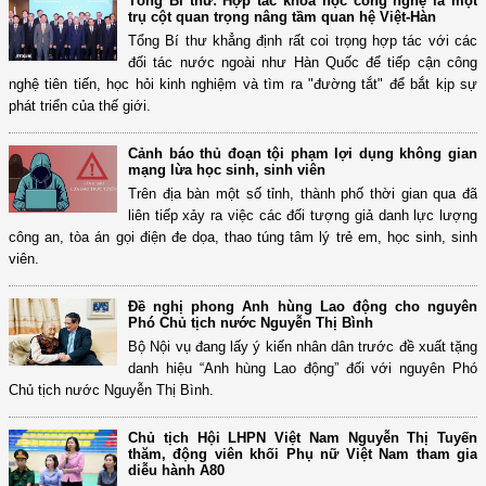
Tổng Bí thư: Hợp tác khoa học công nghệ là một
trụ cột quan trọng nâng tầm quan hệ Việt-Hàn
Tổng Bí thư khẳng định rất coi trọng hợp tác với các
đối tác nước ngoài như Hàn Quốc để tiếp cận công
nghệ tiên tiến, học hỏi kinh nghiệm và tìm ra "đường tắt" để bắt kịp sự
phát triển của thế giới.
Cảnh báo thủ đoạn tội phạm lợi dụng không gian
mạng lừa học sinh, sinh viên
Trên địa bàn một số tỉnh, thành phố thời gian qua đã
liên tiếp xảy ra việc các đối tượng giả danh lực lượng
công an, tòa án gọi điện đe dọa, thao túng tâm lý trẻ em, học sinh, sinh
viên.
Đề nghị phong Anh hùng Lao động cho nguyên
Phó Chủ tịch nước Nguyễn Thị Bình
Bộ Nội vụ đang lấy ý kiến nhân dân trước đề xuất tặng
danh hiệu “Anh hùng Lao động” đối với nguyên Phó
Chủ tịch nước Nguyễn Thị Bình.
Chủ tịch Hội LHPN Việt Nam Nguyễn Thị Tuyến
thăm, động viên khối Phụ nữ Việt Nam tham gia
diễu hành A80