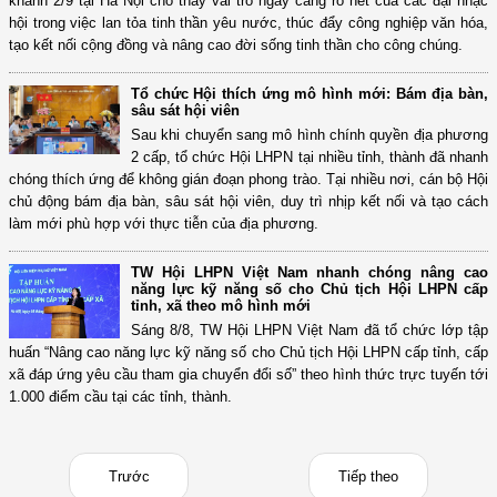
khánh 2/9 tại Hà Nội cho thấy vai trò ngày càng rõ nét của các đại nhạc
hội trong việc lan tỏa tinh thần yêu nước, thúc đẩy công nghiệp văn hóa,
tạo kết nối cộng đồng và nâng cao đời sống tinh thần cho công chúng.
Tổ chức Hội thích ứng mô hình mới: Bám địa bàn,
sâu sát hội viên
Sau khi chuyển sang mô hình chính quyền địa phương
2 cấp, tổ chức Hội LHPN tại nhiều tỉnh, thành đã nhanh
chóng thích ứng để không gián đoạn phong trào. Tại nhiều nơi, cán bộ Hội
chủ động bám địa bàn, sâu sát hội viên, duy trì nhịp kết nối và tạo cách
làm mới phù hợp với thực tiễn của địa phương.
TW Hội LHPN Việt Nam nhanh chóng nâng cao
năng lực kỹ năng số cho Chủ tịch Hội LHPN cấp
tỉnh, xã theo mô hình mới
Sáng 8/8, TW Hội LHPN Việt Nam đã tổ chức lớp tập
huấn “Nâng cao năng lực kỹ năng số cho Chủ tịch Hội LHPN cấp tỉnh, cấp
(12/TB-HĐKH) V/v đăng ký, đề xuất nhiệm vụ Khoa học, công nghệ và
đổi mới ...
xã đáp ứng yêu cầu tham gia chuyển đổi số” theo hình thức trực tuyến tới
1.000 điểm cầu tại các tỉnh, thành.
(898/KH/ĐCT) Kế hoạch thực hiện Quyết định số 2415/QĐ-TTg ngày
31/10/2025 ...
(417/QĐ-BNNMT) Quyết định phê duyệt Chương trình mục tiêu quốc gia
Trước
Tiếp theo
xây dựng ...