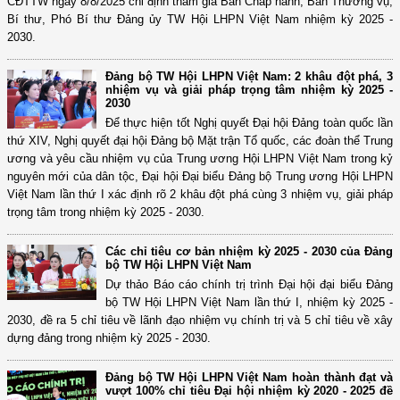
CĐTTW ngày 8/8/2025 chỉ định tham gia Ban Chấp hành, Ban Thường vụ,
Bí thư, Phó Bí thư Đảng ủy TW Hội LHPN Việt Nam nhiệm kỳ 2025 -
2030.
Đảng bộ TW Hội LHPN Việt Nam: 2 khâu đột phá, 3
nhiệm vụ và giải pháp trọng tâm nhiệm kỳ 2025 -
2030
Để thực hiện tốt Nghị quyết Đại hội Đảng toàn quốc lần
thứ XIV, Nghị quyết đại hội Đảng bộ Mặt trận Tổ quốc, các đoàn thể Trung
ương và yêu cầu nhiệm vụ của Trung ương Hội LHPN Việt Nam trong kỷ
nguyên mới của dân tộc, Đại hội Đại biểu Đảng bộ Trung ương Hội LHPN
Việt Nam lần thứ I xác định rõ 2 khâu đột phá cùng 3 nhiệm vụ, giải pháp
trọng tâm trong nhiệm kỳ 2025 - 2030.
Các chỉ tiêu cơ bản nhiệm kỳ 2025 - 2030 của Đảng
bộ TW Hội LHPN Việt Nam
Dự thảo Báo cáo chính trị trình Đại hội đại biểu Đảng
bộ TW Hội LHPN Việt Nam lần thứ I, nhiệm kỳ 2025 -
2030, đề ra 5 chỉ tiêu về lãnh đạo nhiệm vụ chính trị và 5 chỉ tiêu về xây
dựng đảng trong nhiệm kỳ 2025 - 2030.
Đảng bộ TW Hội LHPN Việt Nam hoàn thành đạt và
vượt 100% chỉ tiêu Đại hội nhiệm kỳ 2020 - 2025 đề