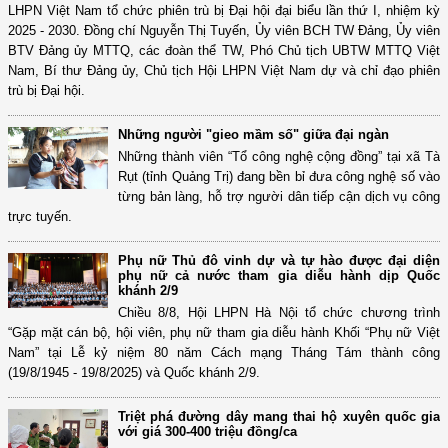
LHPN Việt Nam tổ chức phiên trù bị Đại hội đại biểu lần thứ I, nhiệm kỳ
2025 - 2030. Đồng chí Nguyễn Thị Tuyến, Ủy viên BCH TW Đảng, Ủy viên
BTV Đảng ủy MTTQ, các đoàn thể TW, Phó Chủ tịch UBTW MTTQ Việt
Nam, Bí thư Đảng ủy, Chủ tịch Hội LHPN Việt Nam dự và chỉ đạo phiên
trù bị Đại hội.
Những người "gieo mầm số" giữa đại ngàn
Những thành viên “Tổ công nghệ cộng đồng” tại xã Tà
Rụt (tỉnh Quảng Trị) đang bền bỉ đưa công nghệ số vào
từng bản làng, hỗ trợ người dân tiếp cận dịch vụ công
trực tuyến.
Phụ nữ Thủ đô vinh dự và tự hào được đại diện
phụ nữ cả nước tham gia diễu hành dịp Quốc
khánh 2/9
Chiều 8/8, Hội LHPN Hà Nội tổ chức chương trình
“Gặp mặt cán bộ, hội viên, phụ nữ tham gia diễu hành Khối “Phụ nữ Việt
Nam” tại Lễ kỷ niệm 80 năm Cách mạng Tháng Tám thành công
(19/8/1945 - 19/8/2025) và Quốc khánh 2/9.
Triệt phá đường dây mang thai hộ xuyên quốc gia
với giá 300-400 triệu đồng/ca