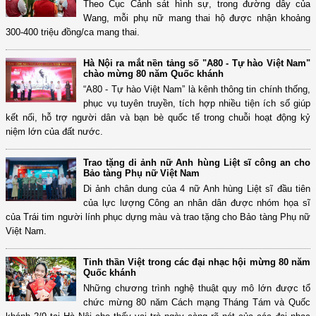
Theo Cục Cảnh sát hình sự, trong đường dây của
Wang, mỗi phụ nữ mang thai hộ được nhận khoảng
300-400 triệu đồng/ca mang thai.
Hà Nội ra mắt nền tảng số "A80 - Tự hào Việt Nam"
chào mừng 80 năm Quốc khánh
“A80 - Tự hào Việt Nam” là kênh thông tin chính thống,
phục vụ tuyên truyền, tích hợp nhiều tiện ích số giúp
kết nối, hỗ trợ người dân và bạn bè quốc tế trong chuỗi hoạt động kỷ
niệm lớn của đất nước.
Trao tặng di ảnh nữ Anh hùng Liệt sĩ công an cho
Bảo tàng Phụ nữ Việt Nam
Di ảnh chân dung của 4 nữ Anh hùng Liệt sĩ đầu tiên
của lực lượng Công an nhân dân được nhóm họa sĩ
của Trái tim người lính phục dựng màu và trao tặng cho Bảo tàng Phụ nữ
Việt Nam.
Tinh thần Việt trong các đại nhạc hội mừng 80 năm
Quốc khánh
Những chương trình nghệ thuật quy mô lớn được tổ
chức mừng 80 năm Cách mạng Tháng Tám và Quốc