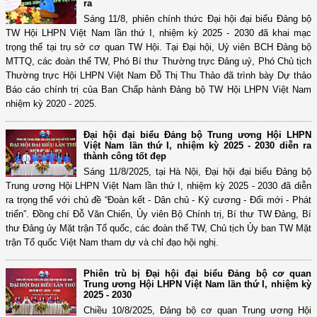
ra
Sáng 11/8, phiên chính thức Đại hội đại biểu Đảng bộ
TW Hội LHPN Việt Nam lần thứ I, nhiệm kỳ 2025 - 2030 đã khai mạc
trọng thể tại trụ sở cơ quan TW Hội. Tại Đại hội, Uỷ viên BCH Đảng bộ
MTTQ, các đoàn thể TW, Phó Bí thư Thường trực Đảng uỷ, Phó Chủ tịch
Thường trực Hội LHPN Việt Nam Đỗ Thị Thu Thảo đã trình bày Dự thảo
Báo cáo chính trị của Ban Chấp hành Đảng bộ TW Hội LHPN Việt Nam
nhiệm kỳ 2020 - 2025.
Đại hội đại biểu Đảng bộ Trung ương Hội LHPN
Việt Nam lần thứ I, nhiệm kỳ 2025 - 2030 diễn ra
thành công tốt đẹp
Sáng 11/8/2025, tại Hà Nội, Đại hội đại biểu Đảng bộ
Trung ương Hội LHPN Việt Nam lần thứ I, nhiệm kỳ 2025 - 2030 đã diễn
ra trọng thể với chủ đề “Đoàn kết - Dân chủ - Kỷ cương - Đổi mới - Phát
triển”. Đồng chí Đỗ Văn Chiến, Ủy viên Bộ Chính trị, Bí thư TW Đảng, Bí
thư Đảng ủy Mặt trận Tổ quốc, các đoàn thể TW, Chủ tịch Ủy ban TW Mặt
trận Tổ quốc Việt Nam tham dự và chỉ đạo hội nghị.
Phiên trù bị Đại hội đại biểu Đảng bộ cơ quan
Trung ương Hội LHPN Việt Nam lần thứ I, nhiệm kỳ
2025 - 2030
Chiều 10/8/2025, Đảng bộ cơ quan Trung ương Hội