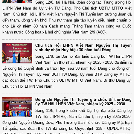
Sáng 12/8, tại Hà Nội, đoàn công tác Trung ương Hội
LHPN Việt Nam do Ủy viên TƯ Đảng, Phó Chủ tịch UBTƯ MTTQ Việt
Nam, Chủ tịch Hội LHPN Việt Nam Nguyễn Thị Tuyến làm trưởng đoàn đã
đến thăm, động viên khối Phụ nữ tham gia tập luyện diễu hành chuẩn bị
cho Lễ kỷ niệm 80 năm Cách mạng Tháng Tám thành công và Quốc
khánh nước Cộng hoà xã hội chủ nghĩa Việt Nam 2/9 (A80).
Chủ tịch Hội LHPN Việt Nam Nguyễn Thị Tuyến
vinh dự nhận Huy hiệu 30 năm tuổi Đảng
Sáng 11/8, tại Đại hội đại biểu Đảng bộ TW Hội LHPN
Việt Nam lần thứ nhất, nhiệm kỳ 2025 - 2030 đã diễn ra
Lễ công bố Quyết định và trao Huy hiệu 30 năm tuổi Đảng cho đồng chí
Nguyễn Thị Tuyến, Ủy viên BCH TW Đảng, Ủy viên BTV Đảng ủy MTTQ,
các đoàn thể TW, Phó Chủ tịch UBTW MTTQ Việt Nam, Bí thư Đảng ủy,
Chủ tịch Hội LHPN Việt Nam.
Đồng chí Nguyễn Thị Tuyến giữ chức Bí thư Đảng
ủy TW Hội LHPN Việt Nam, nhiệm kỳ 2025 - 2030
Sáng 11/8, trong khuôn khổ Đại hội đại biểu Đảng bộ
TW Hội LHPN Việt Nam lần thứ I, nhiệm kỳ 2025-2030,
đồng chí Nguyễn Quang Đức, Phó Trưởng Ban Tổ chức Đảng ủy Mặt trận
Tổ quốc, các đoàn thể TW đã công bố Quyết định 339 - QĐ/ĐUMTTQ,