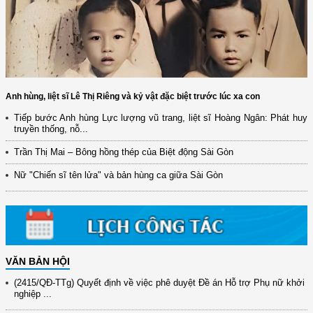
Anh hùng, liệt sĩ Lê Thị Riêng và kỷ vật đặc biệt trước lúc xa con
Tiếp bước Anh hùng Lực lượng vũ trang, liệt sĩ Hoàng Ngân: Phát huy
truyền thống, nỗ...
(12/TB-HĐKH) V/v đăng ký, đề xuất nhiệm vụ Khoa học, công nghệ và
đổi mới ...
Trần Thị Mai – Bông hồng thép của Biệt động Sài Gòn
(898/KH/ĐCT) Kế hoạch thực hiện Quyết định số 2415/QĐ-TTg ngày
Nữ "Chiến sĩ tên lửa" và bản hùng ca giữa Sài Gòn
31/10/2025 ...
(417/QĐ-BNNMT) Quyết định phê duyệt Chương trình mục tiêu quốc gia
xây dựng ...
(891/KH-ĐCT) Kế hoạch thực hiện Nghị quyết số 72-NQ/TW ngày
9/9/2025 của Bộ ...
VĂN BẢN HỘI
(2415/QĐ-TTg) Quyết định về việc phê duyệt Đề án Hỗ trợ Phụ nữ khởi
nghiệp ...