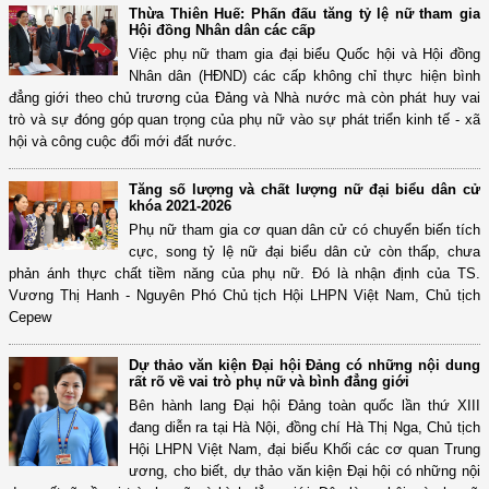
Thừa Thiên Huế: Phấn đấu tăng tỷ lệ nữ tham gia
Hội đồng Nhân dân các cấp
Việc phụ nữ tham gia đại biểu Quốc hội và Hội đồng
Nhân dân (HĐND) các cấp không chỉ thực hiện bình
đẳng giới theo chủ trương của Đảng và Nhà nước mà còn phát huy vai
trò và sự đóng góp quan trọng của phụ nữ vào sự phát triển kinh tế - xã
hội và công cuộc đổi mới đất nước.
Tăng số lượng và chất lượng nữ đại biểu dân cử
khóa 2021-2026
Phụ nữ tham gia cơ quan dân cử có chuyển biến tích
cực, song tỷ lệ nữ đại biểu dân cử còn thấp, chưa
phản ánh thực chất tiềm năng của phụ nữ. Đó là nhận định của TS.
Vương Thị Hanh - Nguyên Phó Chủ tịch Hội LHPN Việt Nam, Chủ tịch
Cepew
Dự thảo văn kiện Đại hội Đảng có những nội dung
rất rõ về vai trò phụ nữ và bình đẳng giới
Bên hành lang Đại hội Đảng toàn quốc lần thứ XIII
đang diễn ra tại Hà Nội, đồng chí Hà Thị Nga, Chủ tịch
Hội LHPN Việt Nam, đại biểu Khối các cơ quan Trung
ương, cho biết, dự thảo văn kiện Đại hội có những nội