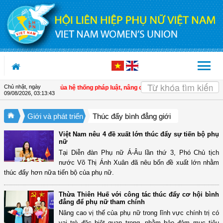
Truy cập nội dung luôn
Chủ nhật, ngày
ính thống nhất của hệ thống pháp luật, nâng cao hiệu lực, hiệu quả quản lý nhà 
09/08/2026
,
03:13:44
Giới và phát triển
Thúc đẩy bình đẳng giới
Việt Nam nêu 4 đề xuất lớn thúc đẩy sự tiến bộ phụ
nữ
Tại Diễn đàn Phụ nữ Á-Âu lần thứ 3, Phó Chủ tịch
nước Võ Thị Ánh Xuân đã nêu bốn đề xuất lớn nhằm
thúc đẩy hơn nữa tiến bộ của phụ nữ.
Thừa Thiên Huế với công tác thúc đẩy cơ hội bình
đẳng để phụ nữ tham chính
Nâng cao vị thế của phụ nữ trong lĩnh vực chính trị có
vai trò đặc biệt quan trọng, nhằm bảo đảm mục tiêu