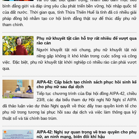
bình đẳng giới và đáp ứng yêu cầu phát triển bền vững, hội nhập quốc tế
của đất nước. Thời gian qua, tỉnh Thừa Thiên Huế là tỉnh đã có nhiều giải
pháp đồng bộ nhằm tạo cơ hội bình đẳng thật sự để thúc đẩy phụ nữ
tham chính.
Phụ nữ khuyết tật cần hỗ trợ rất nhiều để vượt qua
rào cản
Người khuyết tật nói chung, phụ nữ khuyết tật nói
riêng gặp không ít khó khăn trong cuộc sống và công
việc. Đặc biệt, phụ nữ khuyết tật khởi nghiệp có nhiều rào cản phải vượt
qua.
AIPA-42: Cấp bách tạo chính sách phục hồi sinh kế
cho phụ nữ sau đại dịch
Tiếp tục chương trình của Đại hội đồng AIPA-42, chiều
23/8, các đại biểu tham dự Hội nghị Nữ Nghị sĩ AIPA
đã thảo luận vào dự thảo Nghị quyết về thúc đẩy trao quyền kinh tế cho
phụ nữ trong tương lai phục hồi sau đại dịch và việc làm thông qua kỹ
thuật số và tài chính bao trùm.
AIPA-42: Nghị sự quan trọng về trao quyền cho phụ
nữ, an ninh mạng, biến đổi khí hậu