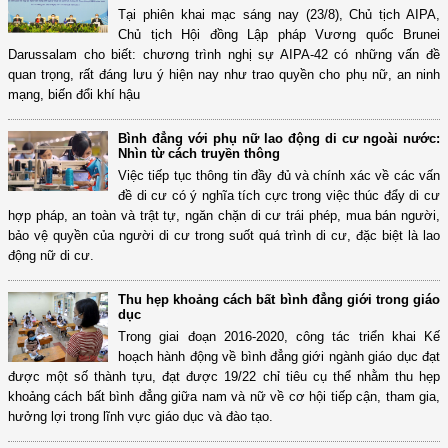
Tại phiên khai mạc sáng nay (23/8), Chủ tịch AIPA,
Chủ tịch Hội đồng Lập pháp Vương quốc Brunei
Darussalam cho biết: chương trình nghị sự AIPA-42 có những vấn đề
quan trọng, rất đáng lưu ý hiện nay như trao quyền cho phụ nữ, an ninh
mạng, biến đổi khí hậu
Bình đẳng với phụ nữ lao động di cư ngoài nước:
Nhìn từ cách truyền thông
Việc tiếp tục thông tin đầy đủ và chính xác về các vấn
đề di cư có ý nghĩa tích cực trong việc thúc đẩy di cư
hợp pháp, an toàn và trật tự, ngăn chặn di cư trái phép, mua bán người,
bảo vệ quyền của người di cư trong suốt quá trình di cư, đặc biệt là lao
động nữ di cư.
Thu hẹp khoảng cách bất bình đẳng giới trong giáo
dục
Trong giai đoạn 2016-2020, công tác triển khai Kế
hoạch hành động về bình đẳng giới ngành giáo dục đạt
được một số thành tựu, đạt được 19/22 chỉ tiêu cụ thể nhằm thu hẹp
khoảng cách bất bình đẳng giữa nam và nữ về cơ hội tiếp cận, tham gia,
hưởng lợi trong lĩnh vực giáo dục và đào tạo.