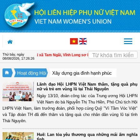
Truy cập nội dung luôn
Thứ bảy, ngày
 viên
| Hội LHPN xã Tam Ngãi, Vĩnh Long sơ kết công tác Hội và phong trào ph
08/08/2026
,
17:26:26
Hoạt động Hội
Xây dựng gia đình hạnh phúc
Lãnh đạo Hội LHPN Việt Nam thăm, tặng quà phụ
nữ và trẻ em vùng lũ tại Thái Nguyên
Ngày 13/10, đoàn công tác của Trung ương Hội LHPN
Việt Nam do bà Nguyễn Thị Thu Hiền, Phó Chủ tịch Hội
LHPN Việt Nam, làm trưởng đoàn, phối hợp cùng Quỹ "Vì Tầm Vóc Việt"
và Tập đoàn TH đã đến thăm và tặng quà cho nhân dân vùng lũ tại tỉnh
Thái Nguyên.
Huế: Lan tỏa yêu thương qua những mái ấm nghĩa
tình