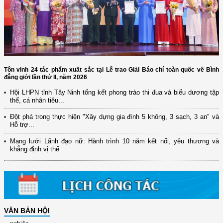
Tôn vinh 24 tác phẩm xuất sắc tại Lễ trao Giải Báo chí toàn quốc về Bình
đẳng giới lần thứ II, năm 2026
Hội LHPN tỉnh Tây Ninh tổng kết phong trào thi đua và biểu dương tập
thể, cá nhân tiêu...
(12/TB-HĐKH) V/v đăng ký, đề xuất nhiệm vụ Khoa học, công nghệ và
Đột phá trong thực hiện "Xây dựng gia đình 5 không, 3 sạch, 3 an" và
đổi mới ...
Hỗ trợ...
(898/KH/ĐCT) Kế hoạch thực hiện Quyết định số 2415/QĐ-TTg ngày
Mạng lưới Lãnh đạo nữ: Hành trình 10 năm kết nối, yêu thương và
31/10/2025 ...
khẳng định vị thế
(417/QĐ-BNNMT) Quyết định phê duyệt Chương trình mục tiêu quốc gia
xây dựng ...
(891/KH-ĐCT) Kế hoạch thực hiện Nghị quyết số 72-NQ/TW ngày
9/9/2025 của Bộ ...
(2415/QĐ-TTg) Quyết định về việc phê duyệt Đề án Hỗ trợ Phụ nữ khởi
VĂN BẢN HỘI
nghiệp ...