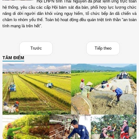
Hội LHPN tỉnh Thái Nguyên đã phát lệnh ứng trực toàn
hệ thống, yêu cầu các cấp Hội bám sát địa bàn, phối hợp lực lượng chức
năng di dời người dân khỏi vùng nguy hiểm, tổ chức bếp ăn dã chiến và
chăm lo nhóm yếu thế. Toàn bộ hoạt động đều quán triệt tinh thần “an toàn
tính mạng là trên hết”.
Trước
Tiếp theo
TÂM ĐIỂM