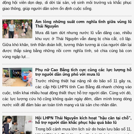
động hội viên dọn dẹp, di dời tài sản, vệ sinh môi trường và khắc phục
giao thông, giúp người dân sớm ổn định cuộc sống.
Ấm lòng những suất cơm nghĩa tình giữa vùng lũ
Thái Nguyên
Mưa đã tạm dứt nhưng nước lũ vẫn dâng cao, nhiều
khu vực ở Thái Nguyên vẫn đang bị chia cắt, cô lập.
Giữa khó khăn, tinh thần đoàn kết, tương thân tương ái của người dân lại
được thắp sáng bằng những nồi cơm nghĩa tình, sẻ chia cùng bà con
vùng ngập lụt…
Phụ nữ Cao Bằng tích cực cùng các lực lượng hỗ
trợ người dân ứng phó với mưa lũ
Trước những thiệt hại nặng nề do bão số 11 gây ra,
các cấp Hội LHPN tỉnh Cao Bằng đã nhanh chóng vào
cuộc, triển khai nhiều hoạt động thiết thực hỗ trợ người dân. Cùng với đó,
các lực lượng cứu hộ cũng không quản ngày đêm, dầm mình trong dòng
nước xiết để đảm bảo an toàn tính mạng và tài sản cho nhân dân.
Hội LHPN Thái Nguyên kích hoạt "hậu cần tại chỗ",
hỗ trợ người dân khắc phục hậu quả bão lũ
Trong bối cảnh mưa lớn lịch sử do hoàn lưu bão số 11,