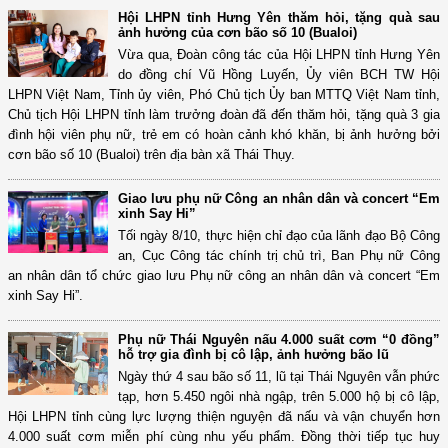
Hội LHPN tỉnh Hưng Yên thăm hỏi, tặng quà sau
ảnh hưởng của cơn bão số 10 (Bualoi)
Vừa qua, Đoàn công tác của Hội LHPN tỉnh Hưng Yên
do đồng chí Vũ Hồng Luyến, Ủy viên BCH TW Hội
LHPN Việt Nam, Tỉnh ủy viên, Phó Chủ tịch Ủy ban MTTQ Việt Nam tỉnh,
Chủ tịch Hội LHPN tỉnh làm trưởng đoàn đã đến thăm hỏi, tặng quà 3 gia
đình hội viên phụ nữ, trẻ em có hoàn cảnh khó khăn, bị ảnh hưởng bởi
cơn bão số 10 (Bualoi) trên địa bàn xã Thái Thụy.
Giao lưu phụ nữ Công an nhân dân và concert “Em
xinh Say Hi”
Tối ngày 8/10, thực hiện chỉ đạo của lãnh đạo Bộ Công
an, Cục Công tác chính trị chủ trì, Ban Phụ nữ Công
an nhân dân tổ chức giao lưu Phụ nữ công an nhân dân và concert “Em
xinh Say Hi”.
Phụ nữ Thái Nguyên nấu 4.000 suất cơm “0 đồng”
hỗ trợ gia đình bị cô lập, ảnh hưởng bão lũ
Ngày thứ 4 sau bão số 11, lũ tại Thái Nguyên vẫn phức
tạp, hơn 5.450 ngôi nhà ngập, trên 5.000 hộ bị cô lập,
Hội LHPN tỉnh cùng lực lượng thiện nguyện đã nấu và vận chuyển hơn
4.000 suất cơm miễn phí cùng nhu yếu phẩm. Đồng thời tiếp tục huy