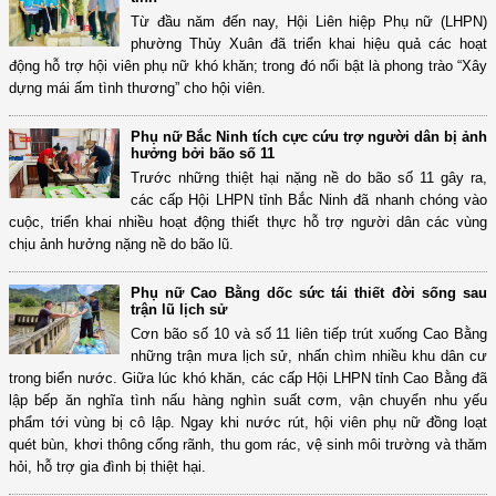
Từ đầu năm đến nay, Hội Liên hiệp Phụ nữ (LHPN)
phường Thủy Xuân đã triển khai hiệu quả các hoạt
động hỗ trợ hội viên phụ nữ khó khăn; trong đó nổi bật là phong trào “Xây
dựng mái ấm tình thương” cho hội viên.
Phụ nữ Bắc Ninh tích cực cứu trợ người dân bị ảnh
hưởng bởi bão số 11
Trước những thiệt hại nặng nề do bão số 11 gây ra,
các cấp Hội LHPN tỉnh Bắc Ninh đã nhanh chóng vào
cuộc, triển khai nhiều hoạt động thiết thực hỗ trợ người dân các vùng
chịu ảnh hưởng nặng nề do bão lũ.
Phụ nữ Cao Bằng dốc sức tái thiết đời sống sau
trận lũ lịch sử
Cơn bão số 10 và số 11 liên tiếp trút xuống Cao Bằng
những trận mưa lịch sử, nhấn chìm nhiều khu dân cư
trong biển nước. Giữa lúc khó khăn, các cấp Hội LHPN tỉnh Cao Bằng đã
lập bếp ăn nghĩa tình nấu hàng nghìn suất cơm, vận chuyển nhu yếu
phẩm tới vùng bị cô lập. Ngay khi nước rút, hội viên phụ nữ đồng loạt
quét bùn, khơi thông cống rãnh, thu gom rác, vệ sinh môi trường và thăm
hỏi, hỗ trợ gia đình bị thiệt hại.