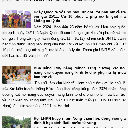
Ngày Quốc tế xóa bỏ bạo lực đối với phụ nữ và trẻ
em gái 25/11: Cứ 10 phút, 1 phụ nữ bị giết mà
không có lý do
Năm 2024 đánh dấu 25 năm kể từ khi Liên hợp quốc
chỉ định ngày 25/11 là Ngày Quốc tế xóa bỏ bạo lực đối với phụ nữ và trẻ
em gái. Trong 16 ngày hành động (25/11 - 10/12), chiến dịch UNiTE cảnh
báo tình trạng đáng báo động của bạo lực đối với phụ nữ theo chủ đề “Cứ
10 phút, một phụ nữ bị giết mà không có lý do. Tham gia UNiTE để chấm
dứt bạo lực đối với phụ nữ”.
Bữa sáng Ruy băng trắng: Tăng cường kết nối
nâng cao quyền năng kinh tế cho phụ nữ bị mua
bán trở về
"Phụ nữ làm chủ kinh tế - làm chủ cuộc đời" là chủ đề
của Sự kiện truyền thông Bữa sáng Ruy băng trắng năm 2024 nhằm tăng
cường kết nối nâng cao quyền năng kinh tế cho phụ nữ bị mua bán trở
về. Sự kiện do Trung tâm Phụ nữ và Phát triển triển (TƯ Hội LHPN Việt
Nam) tổ chức vào sáng 22/11 tại Hà Nội.
Hội LHPN huyện Tam Nông thăm hỏi, động viên gia
đình 5 học sinh đuối nước tử vong