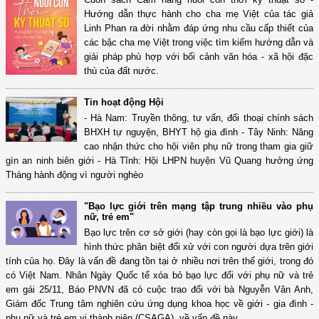
Hướng dẫn thực hành cho cha mẹ Việt của tác giả
Linh Phan ra đời nhằm đáp ứng nhu cầu cấp thiết của
các bậc cha mẹ Việt trong việc tìm kiếm hướng dẫn và
giải pháp phù hợp với bối cảnh văn hóa - xã hội đặc
thù của đất nước.
Tin hoạt động Hội
- Hà Nam: Truyền thông, tư vấn, đối thoại chính sách
BHXH tự nguyện, BHYT hộ gia đình - Tây Ninh: Nâng
cao nhận thức cho hội viên phụ nữ trong tham gia giữ
gìn an ninh biên giới - Hà Tĩnh: Hội LHPN huyện Vũ Quang hưởng ứng
Tháng hành động vì người nghèo
"Bạo lực giới trên mạng tập trung nhiều vào phụ
nữ, trẻ em"
Bạo lực trên cơ sở giới (hay còn gọi là bạo lực giới) là
hình thức phân biệt đối xử với con người dựa trên giới
tính của họ. Đây là vấn đề đang tồn tại ở nhiều nơi trên thế giới, trong đó
có Việt Nam. Nhân Ngày Quốc tế xóa bỏ bạo lực đối với phụ nữ và trẻ
em gái 25/11, Báo PNVN đã có cuộc trao đổi với bà Nguyễn Vân Anh,
Giám đốc Trung tâm nghiên cứu ứng dụng khoa học về giới - gia đình -
phụ nữ và trẻ em vị thành niên (CSAGA), về vấn đề này.