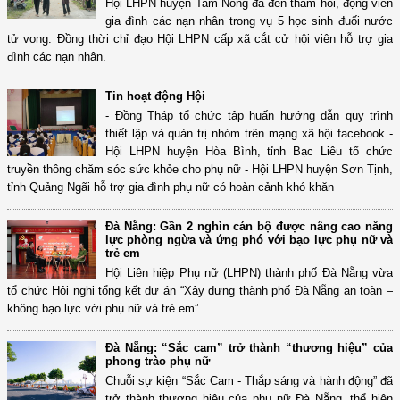
Hội LHPN huyện Tam Nông đã đến thăm hỏi, động viên
gia đình các nạn nhân trong vụ 5 học sinh đuối nước
tử vong. Đồng thời chỉ đạo Hội LHPN cấp xã cắt cử hội viên hỗ trợ gia
đình các nạn nhân.
Tin hoạt động Hội
- Đồng Tháp tổ chức tập huấn hướng dẫn quy trình
thiết lập và quản trị nhóm trên mạng xã hội facebook -
Hội LHPN huyện Hòa Bình, tỉnh Bạc Liêu tổ chức
truyền thông chăm sóc sức khỏe cho phụ nữ - Hội LHPN huyện Sơn Tịnh,
tỉnh Quảng Ngãi hỗ trợ gia đình phụ nữ có hoàn cảnh khó khăn
Đà Nẵng: Gần 2 nghìn cán bộ được nâng cao năng
lực phòng ngừa và ứng phó với bạo lực phụ nữ và
trẻ em
Hội Liên hiệp Phụ nữ (LHPN) thành phố Đà Nẵng vừa
tổ chức Hội nghị tổng kết dự án “Xây dựng thành phố Đà Nẵng an toàn –
không bạo lực với phụ nữ và trẻ em”.
Đà Nẵng: “Sắc cam” trở thành “thương hiệu” của
phong trào phụ nữ
Chuỗi sự kiện “Sắc Cam - Thắp sáng và hành động” đã
trở thành thương hiệu của phụ nữ Đà Nẵng, thể hiện