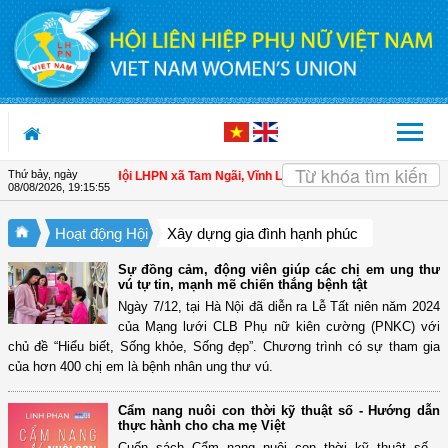
Truy cập nội dung luôn
Thứ bảy, ngày
 cho hội viên
| Hội LHPN xã Tam Ngãi, Vĩnh Long sơ kết công tác Hội và phong
08/08/2026
,
19:15:55
Hoạt động Hội
Xây dựng gia đình hạnh phúc
Sự đồng cảm, động viên giúp các chị em ung thư
vú tự tin, mạnh mẽ chiến thắng bệnh tật
Ngày 7/12, tại Hà Nội đã diễn ra Lễ Tất niên năm 2024
của Mạng lưới CLB Phụ nữ kiên cường (PNKC) với
chủ đề “Hiểu biết, Sống khỏe, Sống đẹp”. Chương trình có sự tham gia
của hơn 400 chị em là bệnh nhân ung thư vú.
Cẩm nang nuôi con thời kỹ thuật số - Hướng dẫn
thực hành cho cha mẹ Việt
Cuốn sách Cẩm nang nuôi con thời kỹ thuật số -