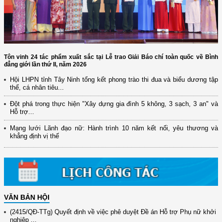
Tôn vinh 24 tác phẩm xuất sắc tại Lễ trao Giải Báo chí toàn quốc về Bình
đẳng giới lần thứ II, năm 2026
Hội LHPN tỉnh Tây Ninh tổng kết phong trào thi đua và biểu dương tập
thể, cá nhân tiêu...
Đột phá trong thực hiện "Xây dựng gia đình 5 không, 3 sạch, 3 an" và
(12/TB-HĐKH) V/v đăng ký, đề xuất nhiệm vụ Khoa học, công nghệ và
Hỗ trợ...
đổi mới ...
Mạng lưới Lãnh đạo nữ: Hành trình 10 năm kết nối, yêu thương và
(898/KH/ĐCT) Kế hoạch thực hiện Quyết định số 2415/QĐ-TTg ngày
khẳng định vị thế
31/10/2025 ...
(417/QĐ-BNNMT) Quyết định phê duyệt Chương trình mục tiêu quốc gia
xây dựng ...
(891/KH-ĐCT) Kế hoạch thực hiện Nghị quyết số 72-NQ/TW ngày
9/9/2025 của Bộ ...
VĂN BẢN HỘI
(2415/QĐ-TTg) Quyết định về việc phê duyệt Đề án Hỗ trợ Phụ nữ khởi
nghiệp ...