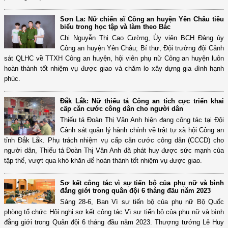
Sơn La: Nữ chiến sĩ Công an huyện Yên Châu tiêu
biểu trong học tập và làm theo Bác
Chị Nguyễn Thị Cao Cường, Ủy viên BCH Đảng ủy
Công an huyện Yên Châu; Bí thư, Đội trưởng đội Cảnh
sát QLHC về TTXH Công an huyện, hội viên phụ nữ Công an huyện luôn
hoàn thành tốt nhiệm vụ được giao và chăm lo xây dựng gia đình hạnh
phúc.
Đắk Lắk: Nữ thiếu tá Công an tích cực triển khai
cấp căn cước công dân cho người dân
Thiếu tá Đoàn Thị Vân Anh hiện đang công tác tại Đội
Cảnh sát quản lý hành chính về trật tự xã hội Công an
tỉnh Đắk Lắk. Phụ trách nhiệm vụ cấp căn cước công dân (CCCD) cho
người dân, Thiếu tá Đoàn Thị Vân Anh đã phát huy được sức mạnh của
tập thể, vượt qua khó khăn để hoàn thành tốt nhiệm vụ được giao.
Sơ kết công tác vì sự tiến bộ của phụ nữ và bình
đẳng giới trong quân đội 6 tháng đầu năm 2023
Sáng 28-6, Ban Vì sự tiến bộ của phụ nữ Bộ Quốc
phòng tổ chức Hội nghị sơ kết công tác Vì sự tiến bộ của phụ nữ và bình
đẳng giới trong Quân đội 6 tháng đầu năm 2023. Thượng tướng Lê Huy