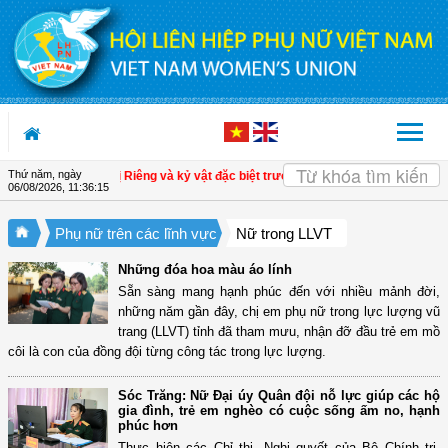
Truy cập nội dung luôn
Thứ năm, ngày
ng, liệt sĩ Lê Thị Riêng và kỷ vật đặc biệt trước lúc xa con
| Tri ân nữ Anh hùng
06/08/2026
,
11:36:16
Phụ nữ trên các lĩnh vực
Nữ trong LLVT
Những đóa hoa màu áo lính
Sẵn sàng mang hạnh phúc đến với nhiều mảnh đời,
những năm gần đây, chị em phụ nữ trong lực lượng vũ
trang (LLVT) tỉnh đã tham mưu, nhận đỡ đầu trẻ em mồ
côi là con của đồng đội từng công tác trong lực lượng.
Sóc Trăng: Nữ Đại úy Quân đội nỗ lực giúp các hộ
gia đình, trẻ em nghèo có cuộc sống ấm no, hạnh
phúc hơn
Thực hiện các Chỉ thị, Nghị quyết của Bộ Chính trị,