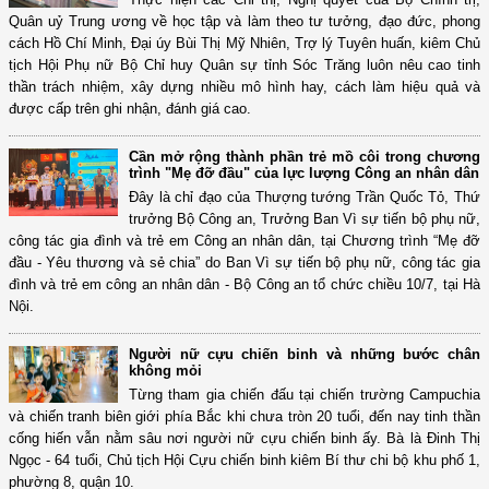
Quân uỷ Trung ương về học tập và làm theo tư tưởng, đạo đức, phong
cách Hồ Chí Minh, Đại úy Bùi Thị Mỹ Nhiên, Trợ lý Tuyên huấn, kiêm Chủ
tịch Hội Phụ nữ Bộ Chỉ huy Quân sự tỉnh Sóc Trăng luôn nêu cao tinh
thần trách nhiệm, xây dựng nhiều mô hình hay, cách làm hiệu quả và
được cấp trên ghi nhận, đánh giá cao.
Cần mở rộng thành phần trẻ mồ côi trong chương
trình "Mẹ đỡ đầu" của lực lượng Công an nhân dân
Đây là chỉ đạo của Thượng tướng Trần Quốc Tỏ, Thứ
trưởng Bộ Công an, Trưởng Ban Vì sự tiến bộ phụ nữ,
công tác gia đình và trẻ em Công an nhân dân, tại Chương trình “Mẹ đỡ
đầu - Yêu thương và sẻ chia” do Ban Vì sự tiến bộ phụ nữ, công tác gia
đình và trẻ em công an nhân dân - Bộ Công an tổ chức chiều 10/7, tại Hà
Nội.
Người nữ cựu chiến binh và những bước chân
không mỏi
Từng tham gia chiến đấu tại chiến trường Campuchia
và chiến tranh biên giới phía Bắc khi chưa tròn 20 tuổi, đến nay tinh thần
cống hiến vẫn nằm sâu nơi người nữ cựu chiến binh ấy. Bà là Đinh Thị
Ngọc - 64 tuổi, Chủ tịch Hội Cựu chiến binh kiêm Bí thư chi bộ khu phố 1,
phường 8, quận 10.