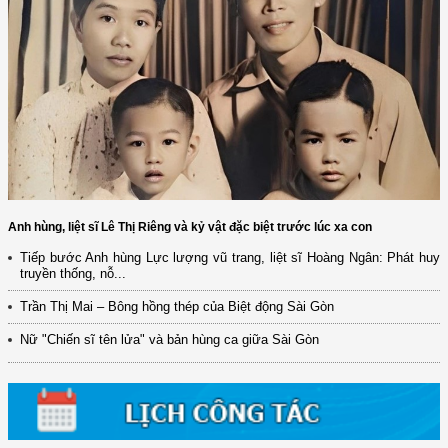
Anh hùng, liệt sĩ Lê Thị Riêng và kỷ vật đặc biệt trước lúc xa con
(12/TB-HĐKH) V/v đăng ký, đề xuất nhiệm vụ Khoa học, công nghệ và
Tiếp bước Anh hùng Lực lượng vũ trang, liệt sĩ Hoàng Ngân: Phát huy
đổi mới ...
truyền thống, nỗ...
(898/KH/ĐCT) Kế hoạch thực hiện Quyết định số 2415/QĐ-TTg ngày
Trần Thị Mai – Bông hồng thép của Biệt động Sài Gòn
31/10/2025 ...
Nữ "Chiến sĩ tên lửa" và bản hùng ca giữa Sài Gòn
(417/QĐ-BNNMT) Quyết định phê duyệt Chương trình mục tiêu quốc gia
xây dựng ...
(891/KH-ĐCT) Kế hoạch thực hiện Nghị quyết số 72-NQ/TW ngày
9/9/2025 của Bộ ...