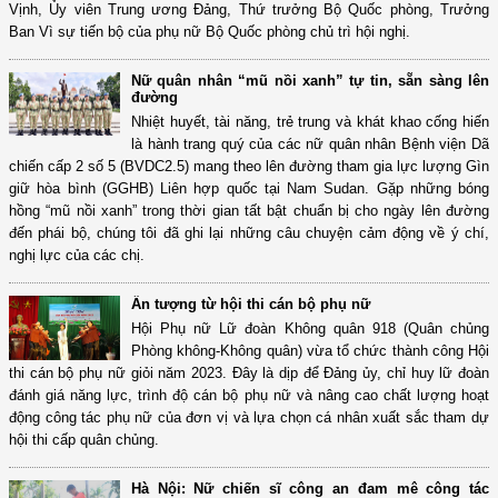
Vịnh, Ủy viên Trung ương Đảng, Thứ trưởng Bộ Quốc phòng, Trưởng
Ban Vì sự tiến bộ của phụ nữ Bộ Quốc phòng chủ trì hội nghị.
Nữ quân nhân “mũ nồi xanh” tự tin, sẵn sàng lên
đường
Nhiệt huyết, tài năng, trẻ trung và khát khao cống hiến
là hành trang quý của các nữ quân nhân Bệnh viện Dã
chiến cấp 2 số 5 (BVDC2.5) mang theo lên đường tham gia lực lượng Gìn
giữ hòa bình (GGHB) Liên hợp quốc tại Nam Sudan. Gặp những bóng
hồng “mũ nồi xanh” trong thời gian tất bật chuẩn bị cho ngày lên đường
đến phái bộ, chúng tôi đã ghi lại những câu chuyện cảm động về ý chí,
nghị lực của các chị.
Ấn tượng từ hội thi cán bộ phụ nữ
Hội Phụ nữ Lữ đoàn Không quân 918 (Quân chủng
Phòng không-Không quân) vừa tổ chức thành công Hội
thi cán bộ phụ nữ giỏi năm 2023. Đây là dịp để Đảng ủy, chỉ huy lữ đoàn
đánh giá năng lực, trình độ cán bộ phụ nữ và nâng cao chất lượng hoạt
động công tác phụ nữ của đơn vị và lựa chọn cá nhân xuất sắc tham dự
hội thi cấp quân chủng.
Hà Nội: Nữ chiến sĩ công an đam mê công tác