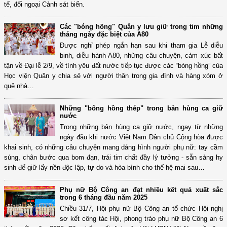
tế, đối ngoại Cảnh sát biển.
Các "bóng hồng" Quân y lưu giữ trong tim những
tháng ngày đặc biệt của A80
Được nghỉ phép ngắn hạn sau khi tham gia Lễ diễu
binh, diễu hành A80, những câu chuyện, cảm xúc bất
tận về Đại lễ 2/9, về tình yêu đất nước tiếp tục được các “bóng hồng” của
Học viện Quân y chia sẻ với người thân trong gia đình và hàng xóm ở
quê nhà…
Những "bông hồng thép" trong bản hùng ca giữ
nước
Trong những bản hùng ca giữ nước, ngay từ những
ngày đầu khi nước Việt Nam Dân chủ Cộng hòa được
khai sinh, có những câu chuyện mang dáng hình người phụ nữ: tay cầm
súng, chân bước qua bom đạn, trái tim chất đầy lý tưởng - sẵn sàng hy
sinh để giữ lấy nền độc lập, tự do và hòa bình cho thế hệ mai sau…
Phụ nữ Bộ Công an đạt nhiều kết quả xuất sắc
trong 6 tháng đầu năm 2025
Chiều 31/7, Hội phụ nữ Bộ Công an tổ chức Hội nghị
sơ kết công tác Hội, phong trào phụ nữ Bộ Công an 6