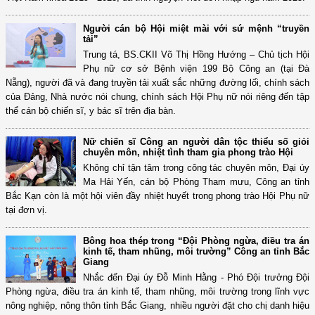
Người cán bộ Hội miệt mài với sứ mệnh “truyền
tải”
Trung tá, BS.CKII Võ Thị Hồng Hướng – Chủ tịch Hội
Phụ nữ cơ sở Bệnh viện 199 Bộ Công an (tại Đà
Nẵng), người đã và đang truyền tải xuất sắc những đường lối, chính sách
của Đảng, Nhà nước nói chung, chính sách Hội Phụ nữ nói riêng đến tập
thể cán bộ chiến sĩ, y bác sĩ trên địa bàn.
Nữ chiến sĩ Công an người dân tộc thiểu số giỏi
chuyên môn, nhiệt tình tham gia phong trào Hội
Không chỉ tận tâm trong công tác chuyên môn, Đại úy
Ma Hải Yến, cán bộ Phòng Tham mưu, Công an tỉnh
Bắc Kạn còn là một hội viên đầy nhiệt huyết trong phong trào Hội Phụ nữ
tại đơn vị.
Bông hoa thép trong “Đội Phòng ngừa, điều tra án
kinh tế, tham nhũng, môi trường” Công an tỉnh Bắc
Giang
Nhắc đến Đại úy Đỗ Minh Hằng - Phó Đội trưởng Đội
Phòng ngừa, điều tra án kinh tế, tham nhũng, môi trường trong lĩnh vực
nông nghiệp, nông thôn tỉnh Bắc Giang, nhiều người đặt cho chị danh hiệu