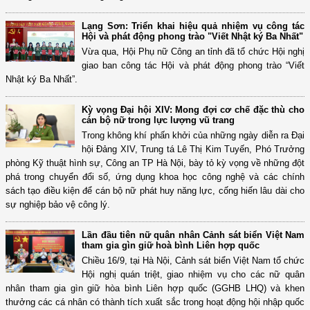
​Lạng Sơn: Triển khai hiệu quả nhiệm vụ công tác
Hội và phát động phong trào "Viết Nhật ký Ba Nhất"
Vừa qua, Hội Phụ nữ Công an tỉnh đã tổ chức Hội nghị
giao ban công tác Hội và phát động phong trào “Viết
Nhật ký Ba Nhất”.
Kỳ vọng Đại hội XIV: Mong đợi cơ chế đặc thù cho
cán bộ nữ trong lực lượng vũ trang
Trong không khí phấn khởi của những ngày diễn ra Đại
hội Đảng XIV, Trung tá Lê Thị Kim Tuyến, Phó Trưởng
phòng Kỹ thuật hình sự, Công an TP Hà Nội, bày tỏ kỳ vọng về những đột
phá trong chuyển đổi số, ứng dụng khoa học công nghệ và các chính
sách tạo điều kiện để cán bộ nữ phát huy năng lực, cống hiến lâu dài cho
sự nghiệp bảo vệ công lý.
Lần đầu tiên nữ quân nhân Cảnh sát biển Việt Nam
tham gia gìn giữ hoà bình Liên hợp quốc
Chiều 16/9, tại Hà Nội, Cảnh sát biển Việt Nam tổ chức
Hội nghị quán triệt, giao nhiệm vụ cho các nữ quân
nhân tham gia gìn giữ hòa bình Liên hợp quốc (GGHB LHQ) và khen
thưởng các cá nhân có thành tích xuất sắc trong hoạt động hội nhập quốc