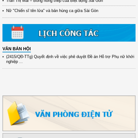
Trần Thị Mai – Bông hồng thép của Biệt động Sài Gòn
(898/KH/ĐCT) Kế hoạch thực hiện Quyết định số 2415/QĐ-TTg ngày
31/10/2025 ...
Nữ "Chiến sĩ tên lửa" và bản hùng ca giữa Sài Gòn
(417/QĐ-BNNMT) Quyết định phê duyệt Chương trình mục tiêu quốc gia
xây dựng ...
(891/KH-ĐCT) Kế hoạch thực hiện Nghị quyết số 72-NQ/TW ngày
9/9/2025 của Bộ ...
VĂN BẢN HỘI
(2415/QĐ-TTg) Quyết định về việc phê duyệt Đề án Hỗ trợ Phụ nữ khởi
nghiệp ...