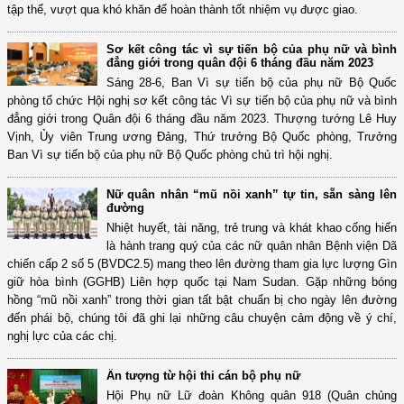
tập thể, vượt qua khó khăn để hoàn thành tốt nhiệm vụ được giao.
Sơ kết công tác vì sự tiến bộ của phụ nữ và bình
đẳng giới trong quân đội 6 tháng đầu năm 2023
Sáng 28-6, Ban Vì sự tiến bộ của phụ nữ Bộ Quốc
phòng tổ chức Hội nghị sơ kết công tác Vì sự tiến bộ của phụ nữ và bình
đẳng giới trong Quân đội 6 tháng đầu năm 2023. Thượng tướng Lê Huy
Vịnh, Ủy viên Trung ương Đảng, Thứ trưởng Bộ Quốc phòng, Trưởng
Ban Vì sự tiến bộ của phụ nữ Bộ Quốc phòng chủ trì hội nghị.
Nữ quân nhân “mũ nồi xanh” tự tin, sẵn sàng lên
đường
Nhiệt huyết, tài năng, trẻ trung và khát khao cống hiến
là hành trang quý của các nữ quân nhân Bệnh viện Dã
chiến cấp 2 số 5 (BVDC2.5) mang theo lên đường tham gia lực lượng Gìn
giữ hòa bình (GGHB) Liên hợp quốc tại Nam Sudan. Gặp những bóng
hồng “mũ nồi xanh” trong thời gian tất bật chuẩn bị cho ngày lên đường
đến phái bộ, chúng tôi đã ghi lại những câu chuyện cảm động về ý chí,
nghị lực của các chị.
Ấn tượng từ hội thi cán bộ phụ nữ
Hội Phụ nữ Lữ đoàn Không quân 918 (Quân chủng