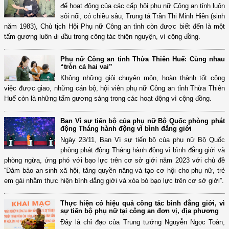
để hoạt động của các cấp hội phụ nữ Công an tỉnh luôn
sôi nổi, có chiều sâu, Trung tá Trần Thị Minh Hiền (sinh
năm 1983), Chủ tịch Hội Phụ nữ Công an tỉnh còn được biết đến là một
tấm gương luôn đi đầu trong công tác thiện nguyện, vì cộng đồng.
Phụ nữ Công an tỉnh Thừa Thiên Huế: Cùng nhau
“tròn cả hai vai”
Không những giỏi chuyên môn, hoàn thành tốt công
việc được giao, những cán bộ, hội viên phụ nữ Công an tỉnh Thừa Thiên
Huế còn là những tấm gương sáng trong các hoạt động vì cộng đồng.
Ban Vì sự tiến bộ của phụ nữ Bộ Quốc phòng phát
động Tháng hành động vì bình đẳng giới
Ngày 23/11, Ban Vì sự tiến bộ của phụ nữ Bộ Quốc
phòng phát động Tháng hành động vì bình đẳng giới và
phòng ngừa, ứng phó với bạo lực trên cơ sở giới năm 2023 với chủ đề
“Đảm bảo an sinh xã hội, tăng quyền năng và tạo cơ hội cho phụ nữ, trẻ
em gái nhằm thực hiện bình đẳng giới và xóa bỏ bạo lực trên cơ sở giới”.
Thực hiện có hiệu quả công tác bình đẳng giới, vì
sự tiến bộ phụ nữ tại công an đơn vị, địa phương
Đây là chỉ đạo của Trung tướng Nguyễn Ngọc Toàn,