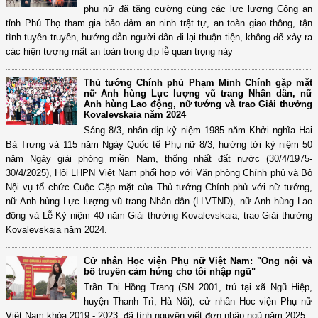
phụ nữ đã tăng cường cùng các lực lượng Công an
tỉnh Phú Thọ tham gia bảo đảm an ninh trật tự, an toàn giao thông, tận
tình tuyên truyền, hướng dẫn người dân đi lại thuận tiện, không để xảy ra
các hiện tượng mất an toàn trong dịp lễ quan trọng này
Thủ tướng Chính phủ Phạm Minh Chính gặp mặt
nữ Anh hùng Lực lượng vũ trang Nhân dân, nữ
Anh hùng Lao động, nữ tướng và trao Giải thưởng
Kovalevskaia năm 2024
Sáng 8/3, nhân dịp kỷ niệm 1985 năm Khởi nghĩa Hai
Bà Trưng và 115 năm Ngày Quốc tế Phụ nữ 8/3; hướng tới kỷ niệm 50
năm Ngày giải phóng miền Nam, thống nhất đất nước (30/4/1975-
30/4/2025), Hội LHPN Việt Nam phối hợp với Văn phòng Chính phủ và Bộ
Nội vụ tổ chức Cuộc Gặp mặt của Thủ tướng Chính phủ với nữ tướng,
nữ Anh hùng Lực lượng vũ trang Nhân dân (LLVTND), nữ Anh hùng Lao
động và Lễ Kỷ niệm 40 năm Giải thưởng Kovalevskaia; trao Giải thưởng
Kovalevskaia năm 2024.
Cử nhân Học viện Phụ nữ Việt Nam: "Ông nội và
bố truyền cảm hứng cho tôi nhập ngũ"
Trần Thị Hồng Trang (SN 2001, trú tại xã Ngũ Hiệp,
huyện Thanh Trì, Hà Nội), cử nhân Học viện Phụ nữ
Việt Nam khóa 2019 - 2023, đã tình nguyện viết đơn nhập ngũ năm 2025.