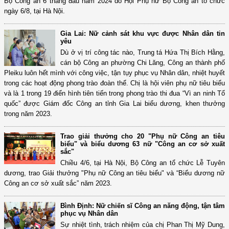
Bộ Công an 6 tháng đầu năm 2024 do Hội Phụ nữ Bộ Công an tổ chức
ngày 6/8, tại Hà Nội.
Gia Lai: Nữ cảnh sát khu vực được Nhân dân tin
yêu
Dù ở vị trí công tác nào, Trung tá Hứa Thị Bích Hằng,
cán bộ Công an phường Chi Lăng, Công an thành phố
Pleiku luôn hết mình với công việc, tận tụy phục vụ Nhân dân, nhiệt huyết
trong các hoạt động phong trào đoàn thể. Chị là hội viên phụ nữ tiêu biểu
và là 1 trong 19 điển hình tiên tiến trong phong trào thi đua “Vì an ninh Tổ
quốc” được Giám đốc Công an tỉnh Gia Lai biểu dương, khen thưởng
trong năm 2023.
Trao giải thưởng cho 20 "Phụ nữ Công an tiêu
biểu" và biểu dương 63 nữ "Công an cơ sở xuất
sắc"
Chiều 4/6, tại Hà Nội, Bộ Công an tổ chức Lễ Tuyên
dương, trao Giải thưởng "Phụ nữ Công an tiêu biểu" và “Biểu dương nữ
Công an cơ sở xuất sắc” năm 2023.
Bình Định: Nữ chiến sĩ Công an năng động, tận tâm
phục vụ Nhân dân
Sự nhiệt tình, trách nhiệm của chị Phan Thị Mỹ Dung,