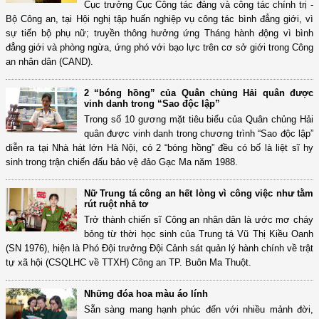
Cục trưởng Cục Công tác đảng và công tác chính trị -
Bộ Công an, tại Hội nghị tập huấn nghiệp vụ công tác bình đẳng giới, vì
sự tiến bộ phụ nữ; truyền thông hưởng ứng Tháng hành động vì bình
đẳng giới và phòng ngừa, ứng phó với bạo lực trên cơ sở giới trong Công
an nhân dân (CAND).
2 “bóng hồng” của Quân chủng Hải quân được
vinh danh trong “Sao độc lập”
Trong số 10 gương mặt tiêu biểu của Quân chủng Hải
quân được vinh danh trong chương trình “Sao độc lập”
diễn ra tại Nhà hát lớn Hà Nội, có 2 “bóng hồng” đều có bố là liệt sĩ hy
sinh trong trận chiến đấu bảo vệ đảo Gạc Ma năm 1988.
Nữ Trung tá công an hết lòng vì công việc như tằm
rút ruột nhả tơ
Trở thành chiến sĩ Công an nhân dân là ước mơ cháy
bỏng từ thời học sinh của Trung tá Vũ Thị Kiều Oanh
(SN 1976), hiện là Phó Đội trưởng Đội Cảnh sát quản lý hành chính về trật
tự xã hội (CSQLHC về TTXH) Công an TP. Buôn Ma Thuột.
Những đóa hoa màu áo lính
Sẵn sàng mang hạnh phúc đến với nhiều mảnh đời,