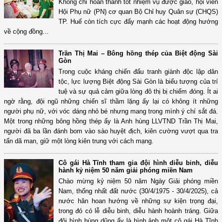
Không chỉ hoàn thành tốt nhiệm vụ được giao, hội viên
Hội Phụ nữ (PN) cơ quan Bộ Chỉ huy Quân sự (CHQS)
TP. Huế còn tích cực đẩy mạnh các hoạt động hướng
về cộng đồng...
Trần Thị Mai – Bông hồng thép của Biệt động Sài
Gòn
Trong cuộc kháng chiến đấu tranh giành độc lập dân
tộc, lực lượng Biệt động Sài Gòn là biểu tượng của trí
tuệ và sự quả cảm giữa lòng đô thị bị chiếm đóng. Ít ai
ngờ rằng, đội ngũ những chiến sĩ thầm lặng ấy lại có không ít những
người phụ nữ, với vóc dáng nhỏ bé nhưng mang trong mình ý chí sắt đá.
Một trong những bông hồng thép ấy là Anh hùng LLVTND Trần Thị Mai,
người đã ba lần đánh bom vào sào huyệt địch, kiên cường vượt qua tra
tấn dã man, giữ một lòng kiên trung với cách mạng.
Cô gái Hà Tĩnh tham gia đội hình diễu binh, diễu
hành kỷ niệm 50 năm giải phóng miền Nam
Chào mừng kỷ niệm 50 năm Ngày Giải phóng miền
Nam, thống nhất đất nước (30/4/1975 - 30/4/2025), cả
nước hân hoan hướng về những sự kiện trọng đại,
trong đó có lễ diễu binh, diễu hành hoành tráng. Giữa
đội hình hùng dũng ấy là hình ảnh một cô gái Hà Tĩnh