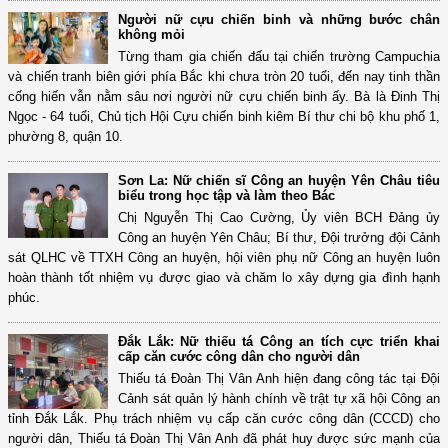
Người nữ cựu chiến binh và những bước chân
không mỏi
Từng tham gia chiến đấu tại chiến trường Campuchia
và chiến tranh biên giới phía Bắc khi chưa tròn 20 tuổi, đến nay tinh thần
cống hiến vẫn nằm sâu nơi người nữ cựu chiến binh ấy. Bà là Đinh Thị
Ngọc - 64 tuổi, Chủ tịch Hội Cựu chiến binh kiêm Bí thư chi bộ khu phố 1,
phường 8, quận 10.
Sơn La: Nữ chiến sĩ Công an huyện Yên Châu tiêu
biểu trong học tập và làm theo Bác
Chị Nguyễn Thị Cao Cường, Ủy viên BCH Đảng ủy
Công an huyện Yên Châu; Bí thư, Đội trưởng đội Cảnh
sát QLHC về TTXH Công an huyện, hội viên phụ nữ Công an huyện luôn
hoàn thành tốt nhiệm vụ được giao và chăm lo xây dựng gia đình hạnh
phúc.
Đắk Lắk: Nữ thiếu tá Công an tích cực triển khai
cấp căn cước công dân cho người dân
Thiếu tá Đoàn Thị Vân Anh hiện đang công tác tại Đội
Cảnh sát quản lý hành chính về trật tự xã hội Công an
tỉnh Đắk Lắk. Phụ trách nhiệm vụ cấp căn cước công dân (CCCD) cho
người dân, Thiếu tá Đoàn Thị Vân Anh đã phát huy được sức mạnh của