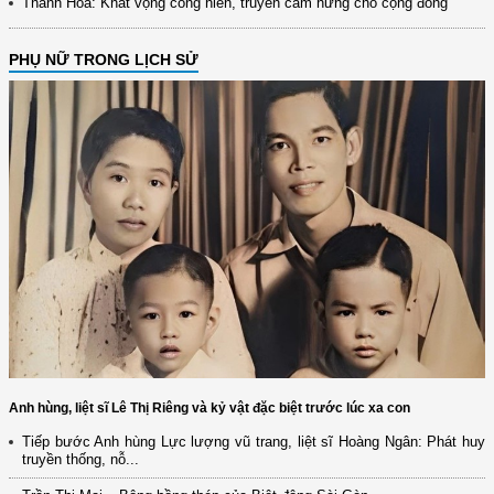
Thanh Hoá: Khát vọng cống hiến, truyền cảm hứng cho cộng đồng
PHỤ NỮ TRONG LỊCH SỬ
Anh hùng, liệt sĩ Lê Thị Riêng và kỷ vật đặc biệt trước lúc xa con
Tiếp bước Anh hùng Lực lượng vũ trang, liệt sĩ Hoàng Ngân: Phát huy
(12/TB-HĐKH) V/v đăng ký, đề xuất nhiệm vụ Khoa học, công nghệ và
truyền thống, nỗ...
đổi mới ...