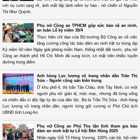
với nụ cười rạng rỡ, ánh mắt lấp lánh niềm tự hào - nữ chiến sĩ Nguyễn
Thị Như Quỳnh.
Phụ nữ Công an TPHCM góp sức bảo vệ an ninh,
an toàn Lễ kỷ niệm 30/4
Thực hiện chỉ đạo của Bộ trưởng Bộ Công an về việc
tăng cường công tác bảo đảm an ninh trật tự trong dịp
Kỷ niệm 50 năm Ngày giải phóng miền Nam, thống nhất đất nước, phụ nữ
Công an thành phố Hồ Chí Minh đã xung kích, có mặt trên nhiều tuyến
đường trọng điểm.
Anh hùng Lực lượng vũ trang nhân dân Trần Thị
Sửa – Người cộng sản kiên trung
Ở khu phố 4, thị trấn Tân Châu, tỉnh Tây Ninh, có một
người phụ nữ giản dị, mộc mạc, nhưng đã từng sống
và chiến đấu vì độc lập tự do của dân tộc. Bà là Trần Thị Sửa - Anh hùng
Lực lượng vũ trang nhân dân, người từng giữ cương vị Phó Chủ tịch
UBND tỉnh Long An.
Phụ nữ Công an Phú Thọ tận tình tham gia bảo
đảm an ninh trật tự Lễ hội Đền Hùng 2025
Nhân ngày Giỗ Tổ Hùng Vương, 100% cán bộ, hội viên