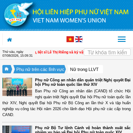
Truy cập nội dung luôn
Thứ sáu, ngày
I
| Anh hùng, liệt sĩ Lê Thị Riêng và kỷ vật đặc biệt trước lúc xa con
| Tri ân nữ
07/08/2026
,
15:09:33
Phụ nữ trên các lĩnh vực
Nữ trong LLVT
Phụ nữ Công an nhân dân quán triệt Nghị quyết Đại
hội Phụ nữ toàn quốc lần thứ XIV
Ban Phụ nữ Công an nhân dân (CAND) tổ chức Hội
nghị quán triệt Nghị quyết Đại hội Phụ nữ toàn quốc lần
thứ XIV, Nghị quyết Đại hội Phụ nữ Bộ Công an lần thứ X và tập huấn
nghiệp vụ công tác Hội năm 2026 cho lãnh đạo Hội phụ nữ các cấp trong
CAND.
Phụ nữ Bộ Tư lệnh Cảnh vệ hoàn thành xuất sắc
nhiệm vụ bảo vệ Đại hội Phụ nữ toàn quốc XIV