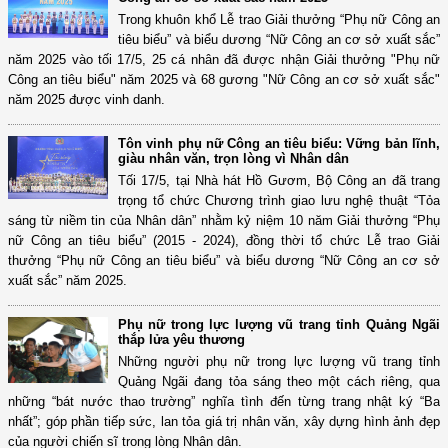
Trong khuôn khổ Lễ trao Giải thưởng “Phụ nữ Công an
tiêu biểu” và biểu dương “Nữ Công an cơ sở xuất sắc”
năm 2025 vào tối 17/5, 25 cá nhân đã được nhận Giải thưởng "Phụ nữ
Công an tiêu biểu" năm 2025 và 68 gương "Nữ Công an cơ sở xuất sắc"
năm 2025 được vinh danh.
Tôn vinh phụ nữ Công an tiêu biểu: Vững bản lĩnh,
giàu nhân văn, trọn lòng vì Nhân dân
Tối 17/5, tại Nhà hát Hồ Gươm, Bộ Công an đã trang
trọng tổ chức Chương trình giao lưu nghệ thuật “Tỏa
sáng từ niềm tin của Nhân dân” nhằm kỷ niệm 10 năm Giải thưởng “Phụ
nữ Công an tiêu biểu” (2015 - 2024), đồng thời tổ chức Lễ trao Giải
thưởng “Phụ nữ Công an tiêu biểu” và biểu dương “Nữ Công an cơ sở
xuất sắc” năm 2025.
Phụ nữ trong lực lượng vũ trang tỉnh Quảng Ngãi
thắp lửa yêu thương
Những người phụ nữ trong lực lượng vũ trang tỉnh
Quảng Ngãi đang tỏa sáng theo một cách riêng, qua
những “bát nước thao trường” nghĩa tình đến từng trang nhật ký “Ba
nhất”; góp phần tiếp sức, lan tỏa giá trị nhân văn, xây dựng hình ảnh đẹp
của người chiến sĩ trong lòng Nhân dân.