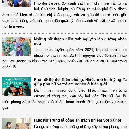
Phó đội trưởng đội cảnh sát hành chính về trật tự xã
hội, Chủ tịch Hội phụ nữ Công an thành phố Quy Nhơn
được thể hiện rõ nét khi chị không ngại vất vả giúp đỡ người dân giải
quyết các công việc liên quan đến quản lý hành chính về trật tự xã hội tại
nơi làm việc.
Những nữ thanh niên tình nguyện lên đường nhập
ngũ
Trong mùa tuyển quân năm 2024, trên cả nước, có
nhiều nữ thanh niên đã tình nguyện viết đơn xin nhập
ngũ với mong muốn được rèn luyện, phấn đấu và phục vụ lâu dài trong
quân đội
Phụ nữ Bộ đội Biên phòng: Nhiều mô hình ý nghĩa
giúp phụ nữ và trẻ em nghèo ở biên giới
Đảm nhiệm nhiều công việc khác nhau, trên từng
cương vị công tác, cán bộ, hội viên Phụ nữ Bộ đội
biên phòng đã khắc phục khó khăn, hoàn thành tốt mọi nhiệm vụ được
giao.
Huế: Nữ Trung tá công an trách nhiệm với xã hội
Là người đứng đầu, không những xây dựng phong trào