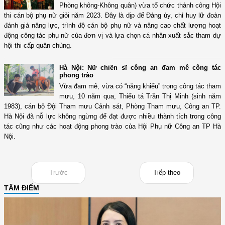
Phòng không-Không quân) vừa tổ chức thành công Hội
thi cán bộ phụ nữ giỏi năm 2023. Đây là dịp để Đảng ủy, chỉ huy lữ đoàn
đánh giá năng lực, trình độ cán bộ phụ nữ và nâng cao chất lượng hoạt
động công tác phụ nữ của đơn vị và lựa chọn cá nhân xuất sắc tham dự
hội thi cấp quân chủng.
Hà Nội: Nữ chiến sĩ công an đam mê công tác
phong trào
Vừa đam mê, vừa có “năng khiếu” trong công tác tham
mưu, 10 năm qua, Thiếu tá Trần Thị Minh (sinh năm
1983), cán bộ Đội Tham mưu Cảnh sát, Phòng Tham mưu, Công an TP.
Hà Nội đã nỗ lực không ngừng để đạt được nhiều thành tích trong công
tác cũng như các hoạt động phong trào của Hội Phụ nữ Công an TP Hà
Nội.
Trước
Tiếp theo
TÂM ĐIỂM