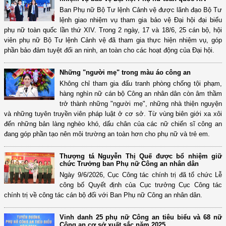
Ban Phụ nữ Bộ Tư lệnh Cảnh vệ được lãnh đạo Bộ Tư
lệnh giao nhiệm vụ tham gia bảo vệ Đại hội đại biểu
phụ nữ toàn quốc lần thứ XIV. Trong 2 ngày, 17 và 18/6, 25 cán bộ, hội
viên phụ nữ Bộ Tư lệnh Cảnh vệ đã tham gia thực hiện nhiệm vụ, góp
phần bảo đảm tuyệt đối an ninh, an toàn cho các hoạt động của Đại hội.
Những "người mẹ" trong màu áo công an
Không chỉ tham gia đấu tranh phòng chống tội phạm,
hàng nghìn nữ cán bộ Công an nhân dân còn âm thầm
trở thành những "người mẹ", những nhà thiện nguyện
và những tuyên truyền viên pháp luật ở cơ sở. Từ vùng biên giới xa xôi
đến những bản làng nghèo khó, dấu chân của các nữ chiến sĩ công an
đang góp phần tạo nên môi trường an toàn hơn cho phụ nữ và trẻ em.
Thượng tá Nguyễn Thị Quế được bổ nhiệm giữ
chức Trưởng ban Phụ nữ Công an nhân dân
Ngày 9/6/2026, Cục Công tác chính trị đã tổ chức Lễ
công bố Quyết định của Cục trưởng Cục Công tác
chính trị về công tác cán bộ đối với Ban Phụ nữ Công an nhân dân.
Vinh danh 25 phụ nữ Công an tiêu biểu và 68 nữ
Công an cơ sở xuất sắc năm 2025