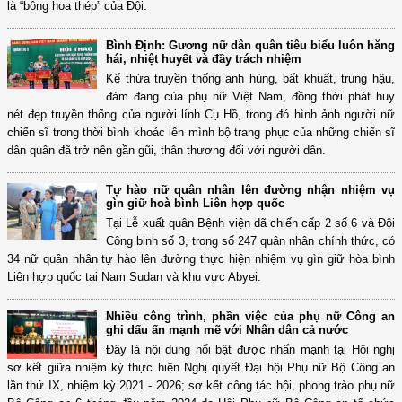
là “bông hoa thép” của Đội.
Bình Định: Gương nữ dân quân tiêu biểu luôn hăng
hái, nhiệt huyết và đầy trách nhiệm
Kế thừa truyền thống anh hùng, bất khuất, trung hậu,
đảm đang của phụ nữ Việt Nam, đồng thời phát huy
nét đẹp truyền thống của người lính Cụ Hồ, trong đó hình ảnh người nữ
chiến sĩ trong thời bình khoác lên mình bộ trang phục của những chiến sĩ
dân quân đã trở nên gần gũi, thân thương đối với người dân.
Tự hào nữ quân nhân lên đường nhận nhiệm vụ
gìn giữ hoà bình Liên hợp quốc
Tại Lễ xuất quân Bệnh viện dã chiến cấp 2 số 6 và Đội
Công binh số 3, trong số 247 quân nhân chính thức, có
34 nữ quân nhân tự hào lên đường thực hiện nhiệm vụ gìn giữ hòa bình
Liên hợp quốc tại Nam Sudan và khu vực Abyei.
Nhiều công trình, phần việc của phụ nữ Công an
ghi dấu ấn mạnh mẽ với Nhân dân cả nước
Đây là nội dung nổi bật được nhấn mạnh tại Hội nghị
sơ kết giữa nhiệm kỳ thực hiện Nghị quyết Đại hội Phụ nữ Bộ Công an
lần thứ IX, nhiệm kỳ 2021 - 2026; sơ kết công tác hội, phong trào phụ nữ