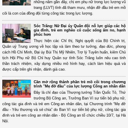
những năm gần đây, chị em phụ nữ trong lực lượng vũ
trang (LLVT) tỉnh đã tham mưu, nhận đỡ đầu trẻ em mồ
côi là con của đồng đội từng công tác trong lực lượng.
Sóc Trăng: Nữ Đại úy Quân đội nỗ lực giúp các hộ
gia đình, trẻ em nghèo có cuộc sống ấm no, hạnh
phúc hơn
Thực hiện các Chỉ thị, Nghị quyết của Bộ Chính trị,
Quân uỷ Trung ương về học tập và làm theo tư tưởng, đạo đức, phong
cách Hồ Chí Minh, Đại úy Bùi Thị Mỹ Nhiên, Trợ lý Tuyên huấn, kiêm Chủ
tịch Hội Phụ nữ Bộ Chỉ huy Quân sự tỉnh Sóc Trăng luôn nêu cao tinh
thần trách nhiệm, xây dựng nhiều mô hình hay, cách làm hiệu quả và
được cấp trên ghi nhận, đánh giá cao.
Cần mở rộng thành phần trẻ mồ côi trong chương
trình "Mẹ đỡ đầu" của lực lượng Công an nhân dân
Đây là chỉ đạo của Thượng tướng Trần Quốc Tỏ, Thứ
trưởng Bộ Công an, Trưởng Ban Vì sự tiến bộ phụ nữ,
công tác gia đình và trẻ em Công an nhân dân, tại Chương trình “Mẹ đỡ
đầu - Yêu thương và sẻ chia” do Ban Vì sự tiến bộ phụ nữ, công tác gia
đình và trẻ em công an nhân dân - Bộ Công an tổ chức chiều 10/7, tại Hà
Nội.