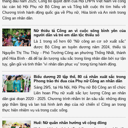
tháng đầu năm 2025; Công bố quyết định của Hội LHPN Việt Nam về công
tác cán bộ Hội Phụ nữ Bộ Công an và Tổng kết cuộc thi tìm hiểu về
Chương trình hành động quốc gia về Phụ nữ, Hòa bình và An ninh trong
Công an nhân dân.
Nữ thiếu tá Công an vì cuộc sống bình yên của
người dân và trẻ em dân tộc thiểu số
Là 1 trong số hơn 60 “Nữ công an cơ sở xuất sắc”
được Bộ Công an tuyên dương năm 2024, thiếu tá
Nguyễn Thị Thu Thủy - Phó Trưởng Công an phường Thống Nhất, thành
phố Hòa Bình - đã để lại ấn tượng sâu sắc trong lòng nhân dân bởi sự tận
tụy, gần gũi và tinh thần “vì nhân dân phục vụ” trong từng hành động.
Biểu dương 20 tập thể, 80 cá nhân xuất sắc trong
Phong trào thi đua của Phụ nữ Công an nhân dân
Sáng 29/5, tại Hà Nội, Hội Phụ nữ Bộ Công an tổ chức
Liên hoan Phụ nữ xuất sắc lực lượng Công an nhân
dân giai đoạn 2020 - 2025. Chương trình nhằm tri ân sâu sắc những đóng
góp thầm lặng và lan toả hình ảnh đẹp của nữ chiến sĩ Công an trong
thực hiện nhiệm vụ và trong cuộc sống.
Huế: Nữ quân nhân hướng về cộng đồng