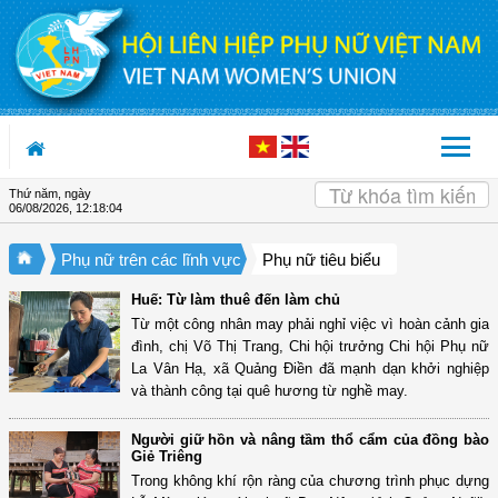
Truy cập nội dung luôn
Thứ năm, ngày
06/08/2026
,
12:18:04
Phụ nữ trên các lĩnh vực
Phụ nữ tiêu biểu
Huế: Từ làm thuê đến làm chủ
Từ một công nhân may phải nghỉ việc vì hoàn cảnh gia
đình, chị Võ Thị Trang, Chi hội trưởng Chi hội Phụ nữ
La Vân Hạ, xã Quảng Điền đã mạnh dạn khởi nghiệp
và thành công tại quê hương từ nghề may.
Người giữ hồn và nâng tầm thổ cẩm của đồng bào
Giẻ Triêng
Trong không khí rộn ràng của chương trình phục dựng