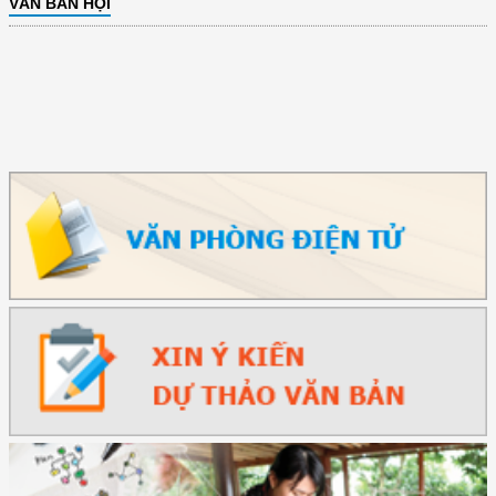
VĂN BẢN HỘI
(12/TB-HĐKH) V/v đăng ký, đề xuất nhiệm vụ Khoa học, công nghệ và
đổi mới ...
(898/KH/ĐCT) Kế hoạch thực hiện Quyết định số 2415/QĐ-TTg ngày
31/10/2025 ...
(417/QĐ-BNNMT) Quyết định phê duyệt Chương trình mục tiêu quốc gia
xây dựng ...
(891/KH-ĐCT) Kế hoạch thực hiện Nghị quyết số 72-NQ/TW ngày
9/9/2025 của Bộ ...
(2415/QĐ-TTg) Quyết định về việc phê duyệt Đề án Hỗ trợ Phụ nữ khởi
nghiệp ...