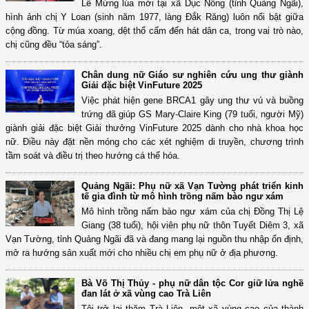
Lễ Mừng lúa mới tại xã Dục Nông (tỉnh Quảng Ngãi),
hình ảnh chị Y Loan (sinh năm 1977, làng Đắk Răng) luôn nổi bật giữa
cộng đồng. Từ múa xoang, dệt thổ cẩm đến hát dân ca, trong vai trò nào,
chị cũng đều “tỏa sáng”.
Chân dung nữ Giáo sư nghiên cứu ung thư giành
Giải đặc biệt VinFuture 2025
Việc phát hiện gene BRCA1 gây ung thư vú và buồng
trứng đã giúp GS Mary-Claire King (79 tuổi, người Mỹ)
giành giải đặc biệt Giải thưởng VinFuture 2025 dành cho nhà khoa học
nữ. Điều này đặt nền móng cho các xét nghiệm di truyền, chương trình
tầm soát và điều trị theo hướng cá thể hóa.
Quảng Ngãi: Phụ nữ xã Vạn Tường phát triển kinh
tế gia đình từ mô hình trồng nấm bào ngư xám
Mô hình trồng nấm bào ngư xám của chị Đồng Thị Lệ
Giang (38 tuổi), hội viên phụ nữ thôn Tuyết Diêm 3, xã
Vạn Tường, tỉnh Quảng Ngãi đã và đang mang lại nguồn thu nhập ổn định,
mở ra hướng sản xuất mới cho nhiều chị em phụ nữ ở địa phương.
Bà Võ Thị Thủy - phụ nữ dân tộc Cor giữ lửa nghề
đan lát ở xã vùng cao Trà Liên
Tôi trở lại thăm Trà Liên, một xã vùng cao của thành