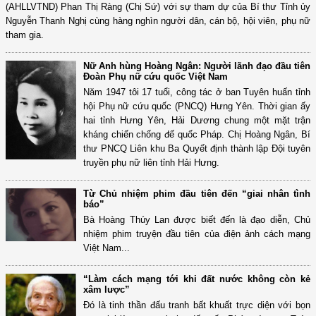
(AHLLVTND) Phan Thị Ràng (Chị Sứ) với sự tham dự của Bí thư Tỉnh ủy
Nguyễn Thanh Nghị cùng hàng nghìn người dân, cán bộ, hội viên, phụ nữ
tham gia.
Nữ Anh hùng Hoàng Ngân: Người lãnh đạo đầu tiên
Đoàn Phụ nữ cứu quốc Việt Nam
Năm 1947 tôi 17 tuổi, công tác ở ban Tuyên huấn tỉnh
hội Phụ nữ cứu quốc (PNCQ) Hưng Yên. Thời gian ấy
hai tỉnh Hưng Yên, Hải Dương chung một mặt trận
kháng chiến chống đế quốc Pháp. Chị Hoàng Ngân, Bí
thư PNCQ Liên khu Ba Quyết định thành lập Đội tuyên
truyền phụ nữ liên tỉnh Hải Hưng.
Từ Chủ nhiệm phim đầu tiên đến “giai nhân tình
báo”
Bà Hoàng Thúy Lan được biết đến là đạo diễn, Chủ
nhiệm phim truyện đầu tiên của điện ảnh cách mạng
Việt Nam...
“Làm cách mạng tới khi đất nước không còn kẻ
xâm lược”
Đó là tinh thần đấu tranh bất khuất trực diện với bọn