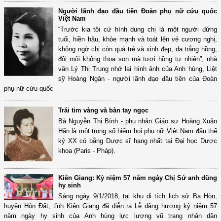
Người lãnh đạo đầu tiên Đoàn phụ nữ cứu quốc
Việt Nam
“Trước kia tôi cứ hình dung chị là một người đứng
tuổi, hiền hậu, khỏe mạnh và toát lên vẻ cương nghị,
không ngờ chị còn quá trẻ và xinh đẹp, da trắng hồng,
đôi môi không thoa son mà tươi hồng tự nhiên”, nhà
văn Lý Thị Trung nhớ lại hình ảnh của Anh hùng, Liệt
sỹ Hoàng Ngân - người lãnh đạo đầu tiên của Đoàn
phụ nữ cứu quốc
Trái tim vàng và bàn tay ngọc
Bà Nguyễn Thị Bính - phu nhân Giáo sư Hoàng Xuân
Hãn là một trong số hiếm hoi phụ nữ Việt Nam đầu thế
kỷ XX có bằng Dược sĩ hạng nhất tại Đại học Dược
khoa (Paris - Pháp).
Kiên Giang: Kỷ niệm 57 năm ngày Chị Sứ anh dũng
hy sinh
Sáng ngày 9/1/2018, tại khu di tích lịch sử Ba Hòn,
huyện Hòn Đất, tỉnh Kiên Giang đã diễn ra Lễ dâng hương kỷ niệm 57
năm ngày hy sinh của Anh hùng lực lượng vũ trang nhân dân