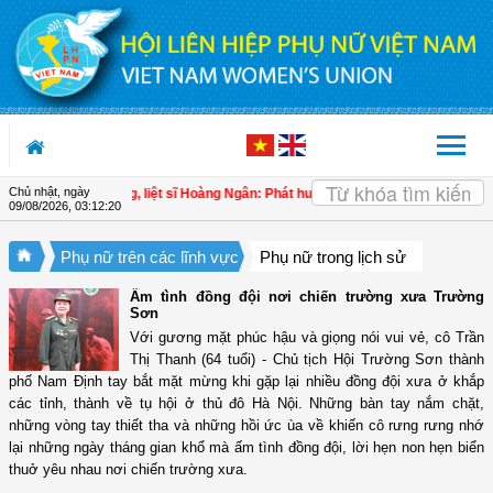
Truy cập nội dung luôn
Chủ nhật, ngày
lượng vũ trang, liệt sĩ Hoàng Ngân: Phát huy truyền thống, nỗ lực xây dựng ph
09/08/2026
,
03:12:21
Phụ nữ trên các lĩnh vực
Phụ nữ trong lịch sử
Ấm tình đồng đội nơi chiến trường xưa Trường
Sơn
Với gương mặt phúc hậu và giọng nói vui vẻ, cô Trần
Thị Thanh (64 tuổi) - Chủ tịch Hội Trường Sơn thành
phố Nam Định tay bắt mặt mừng khi gặp lại nhiều đồng đội xưa ở khắp
các tỉnh, thành về tụ hội ở thủ đô Hà Nội. Những bàn tay nắm chặt,
những vòng tay thiết tha và những hồi ức ùa về khiến cô rưng rưng nhớ
lại những ngày tháng gian khổ mà ấm tình đồng đội, lời hẹn non hẹn biển
thuở yêu nhau nơi chiến trường xưa.