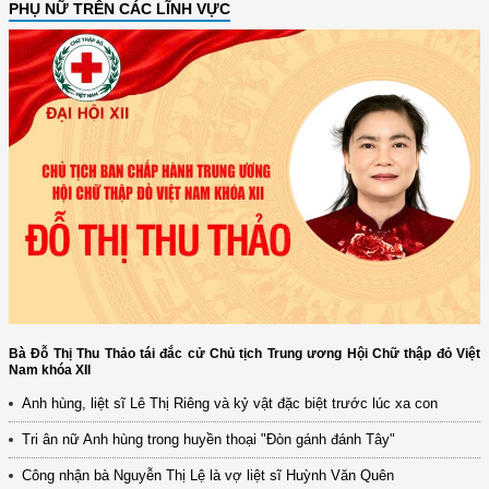
PHỤ NỮ TRÊN CÁC LĨNH VỰC
Bà Đỗ Thị Thu Thảo tái đắc cử Chủ tịch Trung ương Hội Chữ thập đỏ Việt
Nam khóa XII
(12/TB-HĐKH) V/v đăng ký, đề xuất nhiệm vụ Khoa học, công nghệ và
Anh hùng, liệt sĩ Lê Thị Riêng và kỷ vật đặc biệt trước lúc xa con
đổi mới ...
Tri ân nữ Anh hùng trong huyền thoại "Đòn gánh đánh Tây"
(898/KH/ĐCT) Kế hoạch thực hiện Quyết định số 2415/QĐ-TTg ngày
31/10/2025 ...
Công nhận bà Nguyễn Thị Lệ là vợ liệt sĩ Huỳnh Văn Quên