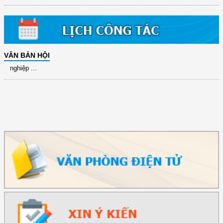
(417/QĐ-BNNMT) Quyết định phê duyệt Chương trình mục tiêu quốc gia
xây dựng ...
(891/KH-ĐCT) Kế hoạch thực hiện Nghị quyết số 72-NQ/TW ngày
9/9/2025 của Bộ ...
(2415/QĐ-TTg) Quyết định về việc phê duyệt Đề án Hỗ trợ Phụ nữ khởi
VĂN BẢN HỘI
nghiệp ...