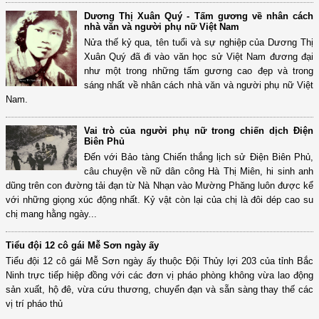
Dương Thị Xuân Quý - Tấm gương về nhân cách
nhà văn và người phụ nữ Việt Nam
Nửa thế kỷ qua, tên tuổi và sự nghiệp của Dương Thị
Xuân Quý đã đi vào văn học sử Việt Nam đương đại
như một trong những tấm gương cao đẹp và trong
sáng nhất về nhân cách nhà văn và người phụ nữ Việt
Nam.
Vai trò của người phụ nữ trong chiến dịch Điện
Biên Phủ
Đến với Bảo tàng Chiến thắng lịch sử Điện Biên Phủ,
câu chuyện về nữ dân công Hà Thị Miên, hi sinh anh
dũng trên con đường tải đạn từ Nà Nhạn vào Mường Phăng luôn được kể
với những giọng xúc động nhất. Kỷ vật còn lại của chị là đôi dép cao su
chị mang hằng ngày...
Tiểu đội 12 cô gái Mễ Sơn ngày ấy
Tiểu đội 12 cô gái Mễ Sơn ngày ấy thuộc Đội Thủy lợi 203 của tỉnh Bắc
Ninh trực tiếp hiệp đồng với các đơn vị pháo phòng không vừa lao động
sản xuất, hộ đê, vừa cứu thương, chuyển đạn và sẵn sàng thay thế các
vị trí pháo thủ