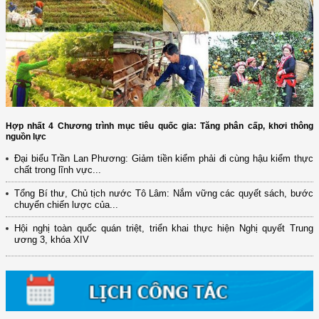
Hợp nhất 4 Chương trình mục tiêu quốc gia: Tăng phân cấp, khơi thông
nguồn lực
Đại biểu Trần Lan Phương: Giảm tiền kiểm phải đi cùng hậu kiểm thực
chất trong lĩnh vực...
(12/TB-HĐKH) V/v đăng ký, đề xuất nhiệm vụ Khoa học, công nghệ và
Tổng Bí thư, Chủ tịch nước Tô Lâm: Nắm vững các quyết sách, bước
đổi mới ...
chuyển chiến lược của...
(898/KH/ĐCT) Kế hoạch thực hiện Quyết định số 2415/QĐ-TTg ngày
Hội nghị toàn quốc quán triệt, triển khai thực hiện Nghị quyết Trung
31/10/2025 ...
ương 3, khóa XIV
(417/QĐ-BNNMT) Quyết định phê duyệt Chương trình mục tiêu quốc gia
xây dựng ...
(891/KH-ĐCT) Kế hoạch thực hiện Nghị quyết số 72-NQ/TW ngày
9/9/2025 của Bộ ...