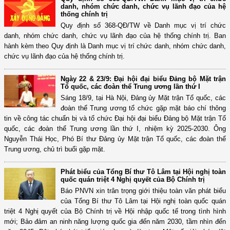
danh, nhóm chức danh, chức vụ lãnh đạo của hệ
thống chính trị
Quy định số 368-QĐ/TW về Danh mục vị trí chức
danh, nhóm chức danh, chức vụ lãnh đạo của hệ thống chính trị. Ban
hành kèm theo Quy định là Danh mục vị trí chức danh, nhóm chức danh,
chức vụ lãnh đạo của hệ thống chính trị.
Ngày 22 & 23/9: Đại hội đại biểu Đảng bộ Mặt trận
Tổ quốc, các đoàn thể Trung ương lần thứ I
Sáng 18/9, tại Hà Nội, Đảng ủy Mặt trận Tổ quốc, các
đoàn thể Trung ương tổ chức gặp mặt báo chí thông
tin về công tác chuẩn bị và tổ chức Đại hội đại biểu Đảng bộ Mặt trận Tổ
quốc, các đoàn thể Trung ương lần thứ I, nhiệm kỳ 2025-2030. Ông
Nguyễn Thái Học, Phó Bí thư Đảng ủy Mặt trận Tổ quốc, các đoàn thể
Trung ương, chủ trì buổi gặp mặt.
Phát biểu của Tổng Bí thư Tô Lâm tại Hội nghị toàn
quốc quán triệt 4 Nghị quyết của Bộ Chính trị
Báo PNVN xin trân trọng giới thiệu toàn văn phát biểu
của Tổng Bí thư Tô Lâm tại Hội nghị toàn quốc quán
triệt 4 Nghị quyết của Bộ Chính trị về Hội nhập quốc tế trong tình hình
mới; Bảo đảm an ninh năng lượng quốc gia đến năm 2030, tầm nhìn đến