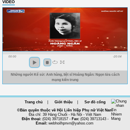
VIDEO
00:00
-20:04
Những người Kể sử: Anh hùng, liệt sĩ Hoàng Ngân: Ngọn lửa cách
mạng kiên trung
Trang chủ
Giới thiệu
Sơ đồ cổng
©Bản quyền thuộc về Hội Liên hiệp Phụ nữ Việt Nam
Địa chỉ: 39 Hàng Chuối - Hà Nội - Việt Nam
Điện thoại:
(024) 39718157 -
Fax:
(024) 39713143 -
Email:
webhoilhpnvn@yahoo.com