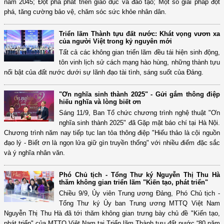
năm 2045; Đột phá phát triển giáo dục và đào tạo; Một số giải pháp đột
phá, tăng cường bảo vệ, chăm sóc sức khỏe nhân dân.
Triển lãm Thành tựu đất nước: Khát vọng vươn xa
của người Việt trong kỷ nguyên mới
Tất cả các không gian triển lãm đều tái hiện sinh động,
tôn vinh lịch sử cách mạng hào hùng, những thành tựu
nổi bật của đất nước dưới sự lãnh đạo tài tình, sáng suốt của Đảng.
"Ơn nghĩa sinh thành 2025" - Gửi gắm thông điệp
hiếu nghĩa và lòng biết ơn
Sáng 11/9, Ban Tổ chức chương trình nghệ thuật "Ơn
nghĩa sinh thành 2025" đã Gặp mặt báo chí tại Hà Nội.
Chương trình năm nay tiếp tục lan tỏa thông điệp "Hiếu thảo là cội nguồn
đạo lý - Biết ơn là ngọn lửa giữ gìn truyền thống" với nhiều điểm đặc sắc
và ý nghĩa nhân văn.
Phó Chủ tịch - Tổng Thư ký Nguyễn Thị Thu Hà
thăm không gian triển lãm "Kiến tạo, phát triển"
Chiều 9/9, Ủy viên Trung ương Đảng, Phó Chủ tịch -
Tổng Thư ký Ủy ban Trung ương MTTQ Việt Nam
Nguyễn Thị Thu Hà đã tới thăm không gian trưng bày chủ đề "Kiến tạo,
phát triển" của MTTQ Việt Nam tại Triển lãm Thành tựu đất nước “80 năm