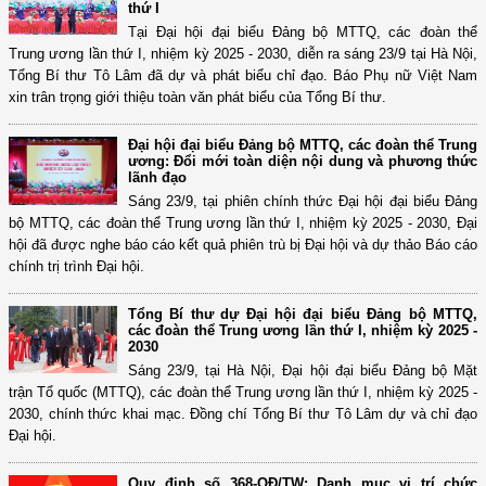
thứ I
Tại Đại hội đại biểu Đảng bộ MTTQ, các đoàn thể
Trung ương lần thứ I, nhiệm kỳ 2025 - 2030, diễn ra sáng 23/9 tại Hà Nội,
Tổng Bí thư Tô Lâm đã dự và phát biểu chỉ đạo. Báo Phụ nữ Việt Nam
xin trân trọng giới thiệu toàn văn phát biểu của Tổng Bí thư.
Đại hội đại biểu Đảng bộ MTTQ, các đoàn thể Trung
ương: Đổi mới toàn diện nội dung và phương thức
lãnh đạo
Sáng 23/9, tại phiên chính thức Đại hội đại biểu Đảng
bộ MTTQ, các đoàn thể Trung ương lần thứ I, nhiệm kỳ 2025 - 2030, Đại
hội đã được nghe báo cáo kết quả phiên trù bị Đại hội và dự thảo Báo cáo
chính trị trình Đại hội.
Tổng Bí thư dự Đại hội đại biểu Đảng bộ MTTQ,
các đoàn thể Trung ương lần thứ I, nhiệm kỳ 2025 -
2030
Sáng 23/9, tại Hà Nội, Đại hội đại biểu Đảng bộ Mặt
trận Tổ quốc (MTTQ), các đoàn thể Trung ương lần thứ I, nhiệm kỳ 2025 -
2030, chính thức khai mạc. Đồng chí Tổng Bí thư Tô Lâm dự và chỉ đạo
Đại hội.
Quy định số 368-QĐ/TW: Danh mục vị trí chức