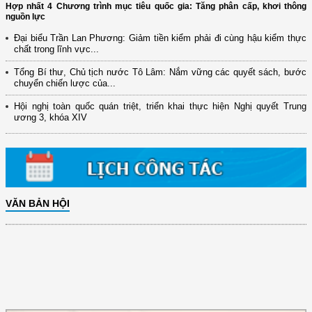
Hợp nhất 4 Chương trình mục tiêu quốc gia: Tăng phân cấp, khơi thông
nguồn lực
Đại biểu Trần Lan Phương: Giảm tiền kiểm phải đi cùng hậu kiểm thực
chất trong lĩnh vực...
(12/TB-HĐKH) V/v đăng ký, đề xuất nhiệm vụ Khoa học, công nghệ và
đổi mới ...
Tổng Bí thư, Chủ tịch nước Tô Lâm: Nắm vững các quyết sách, bước
chuyển chiến lược của...
(898/KH/ĐCT) Kế hoạch thực hiện Quyết định số 2415/QĐ-TTg ngày
31/10/2025 ...
Hội nghị toàn quốc quán triệt, triển khai thực hiện Nghị quyết Trung
ương 3, khóa XIV
(417/QĐ-BNNMT) Quyết định phê duyệt Chương trình mục tiêu quốc gia
xây dựng ...
(891/KH-ĐCT) Kế hoạch thực hiện Nghị quyết số 72-NQ/TW ngày
9/9/2025 của Bộ ...
(2415/QĐ-TTg) Quyết định về việc phê duyệt Đề án Hỗ trợ Phụ nữ khởi
nghiệp ...
VĂN BẢN HỘI