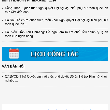
thần và hỗ trợ trẻ em mồ côi năm 2026
Đồng Tháp: Quán triệt Nghị quyết Đại hội đại biểu phụ nữ toàn quốc lần
thứ XIV đến cán...
Hà Nội: Tổ chức quán triệt, triển khai Nghị quyết Đại hội đại biểu phụ nữ
(12/TB-HĐKH) V/v đăng ký, đề xuất nhiệm vụ Khoa học, công nghệ và
toàn quốc lần...
đổi mới ...
Đại biểu Trần Lan Phương: Đề nghị làm rõ cơ chế điều chỉnh tỷ lệ an
(898/KH/ĐCT) Kế hoạch thực hiện Quyết định số 2415/QĐ-TTg ngày
toàn của ngân hàng
31/10/2025 ...
(417/QĐ-BNNMT) Quyết định phê duyệt Chương trình mục tiêu quốc gia
xây dựng ...
(891/KH-ĐCT) Kế hoạch thực hiện Nghị quyết số 72-NQ/TW ngày
9/9/2025 của Bộ ...
VĂN BẢN HỘI
(2415/QĐ-TTg) Quyết định về việc phê duyệt Đề án Hỗ trợ Phụ nữ khởi
nghiệp ...