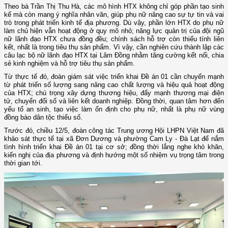
Theo bà Trần Thị Thu Hà, các mô hình HTX không chỉ góp phần tạo sinh
kế mà còn mang ý nghĩa nhân văn, giúp phụ nữ nâng cao sự tự tin và vai
trò trong phát triển kinh tế địa phương. Dù vậy, phần lớn HTX do phụ nữ
làm chủ hiện vẫn hoạt động ở quy mô nhỏ; năng lực quản trị của đội ngũ
nữ lãnh đạo HTX chưa đồng đều; chính sách hỗ trợ còn thiếu tính liên
kết, nhất là trong tiêu thụ sản phẩm. Vì vậy, cần nghiên cứu thành lập các
câu lạc bộ nữ lãnh đạo HTX tại Lâm Đồng nhằm tăng cường kết nối, chia
sẻ kinh nghiệm và hỗ trợ tiêu thụ sản phẩm.
Từ thực tế đó, đoàn giám sát việc triển khai Đề án 01 cần chuyển mạnh
từ phát triển số lượng sang nâng cao chất lượng và hiệu quả hoạt động
của HTX; chú trọng xây dựng thương hiệu, đẩy mạnh thương mại điện
tử, chuyển đổi số và liên kết doanh nghiệp. Đồng thời, quan tâm hơn đến
yếu tố an sinh, tạo việc làm ổn định cho phụ nữ, nhất là phụ nữ vùng
đồng bào dân tộc thiểu số.
Trước đó, chiều 12/5, đoàn công tác Trung ương Hội LHPN Việt Nam đã
khảo sát thực tế tại xã Đơn Dương và phường Cam Ly - Đà Lạt để nắm
tình hình triển khai Đề án 01 tại cơ sở; đồng thời lắng nghe khó khăn,
kiến nghị của địa phương và định hướng một số nhiệm vụ trọng tâm trong
thời gian tới.