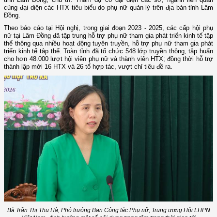
cùng đại diện các HTX tiêu biểu do phụ nữ quản lý trên địa bàn tỉnh Lâm
Đồng.
Theo báo cáo tại Hội nghị, trong giai đoạn 2023 - 2025, các cấp hội phụ
nữ tại Lâm Đồng đã tập trung hỗ trợ phụ nữ tham gia phát triển kinh tế tập
thể thông qua nhiều hoạt động tuyên truyền, hỗ trợ phụ nữ tham gia phát
triển kinh tế tập thể. Toàn tỉnh đã tổ chức 548 lớp truyền thông, tập huấn
cho hơn 48.000 lượt hội viên phụ nữ và thành viên HTX; đồng thời hỗ trợ
thành lập mới 16 HTX và 26 tổ hợp tác, vượt chỉ tiêu đề ra.
Bà Trần Thị Thu Hà, Phó trưởng Ban Công tác Phụ nữ, Trung ương Hội LHPN