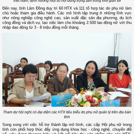
Việt Nam, định hướng một số nội dung trọng tâm trong thời gian tới
Đến nay, tỉnh Lâm Đồng duy trì 60 HTX và 111 tổ hợp tác do phụ nữ làm
chủ hoặc tham gia điều hành. Các mô hình tập trung ở những lĩnh vực
như nông nghiệp công nghệ cao, sản xuất đặc sản địa phương, du lịch
cộng đồng và dịch vụ, tạo việc làm cho khoảng 2.500 lao động nữ với thu
nhập dao động từ 3 - 8 triệu đồng mỗi tháng.
Tham dự hội nghị có đại diện các HTX tiêu biểu do phụ nữ quản lý trên địa bàn
tỉnh
Song song với việc hỗ trợ thành lập mô hình, các cấp Hội phụ nữ trong
tỉnh còn phối hợp thúc đẩy ứng dụng khoa học - công nghệ, chuyển đổi