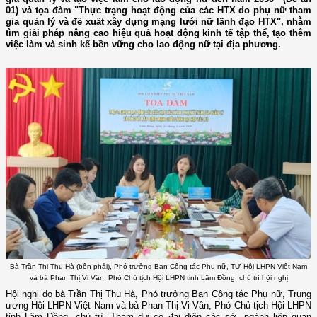
01) và tọa đàm "Thực trạng hoạt động của các HTX do phụ nữ tham
gia quản lý và đề xuất xây dựng mạng lưới nữ lãnh đạo HTX", nhằm
tìm giải pháp nâng cao hiệu quả hoạt động kinh tế tập thể, tạo thêm
việc làm và sinh kế bền vững cho lao động nữ tại địa phương.
Bà Trần Thị Thu Hà (bên phải), Phó trưởng Ban Công tác Phụ nữ, TƯ Hội LHPN Việt Nam
và bà Phan Thị Vi Vân, Phó Chủ tịch Hội LHPN tỉnh Lâm Đồng, chủ trì hội nghị
Hội nghị do bà Trần Thị Thu Hà, Phó trưởng Ban Công tác Phụ nữ, Trung
ương Hội LHPN Việt Nam và bà Phan Thị Vi Vân, Phó Chủ tịch Hội LHPN
tỉnh Lâm Đồng, chủ trì. Tham dự có đại diện các sở, ngành liên quan