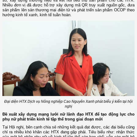
số, xây dựng thương hiệu và kết nối tiêu thụ sản phẩm cho các HTX.
Nhiều đơn vị đã được hỗ trợ xây dựng mã QR truy xuất nguồn gốc, đưa
sản phẩm lên sàn thương mại điện tử và phát triển sản phẩm OCOP theo
hướng kinh tế xanh, kinh tế tuần hoàn.
Đại diện HTX Dịch vụ Nông nghiệp Cao Nguyên Xanh phát biểu ý kiến tại hội
nghị
Đề xuất xây dựng mạng lưới nữ lãnh đạo HTX để tạo động lực cho
phụ nữ phát triển kinh tế tập thể trong giai đoạn mới
Tại Hội nghị, bên cạnh chia sẻ những kết quả đạt được, các đại biểu cũng
chỉ ra nhiều khó khăn các HTX đang gặp phải. Tiêu biểu như: nhận thức
của một bộ phận phụ nữ về kinh tế tập thể còn hạn chế; vẫn còn một bộ