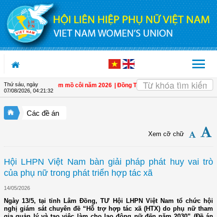
Truy cập nội dung luôn
Thứ sáu, ngày
 hỗ trợ trẻ em mồ côi năm 2026
| Đồng Tháp: Quán triệt Nghị quyết Đại hội đại
07/08/2026
,
04:21:34
Các đề án
Xem cỡ chữ
Hội LHPN Việt Nam bàn giải pháp phát huy vai trò
của phụ nữ trong phát triển hợp tác xã
14/05/2026
Ngày 13/5, tại tỉnh Lâm Đồng, TƯ Hội LHPN Việt Nam tổ chức hội
nghị giám sát chuyên đề “Hỗ trợ hợp tác xã (HTX) do phụ nữ tham
gia quản lý và tạo việc làm cho lao động nữ đến năm 2030” (Đề án