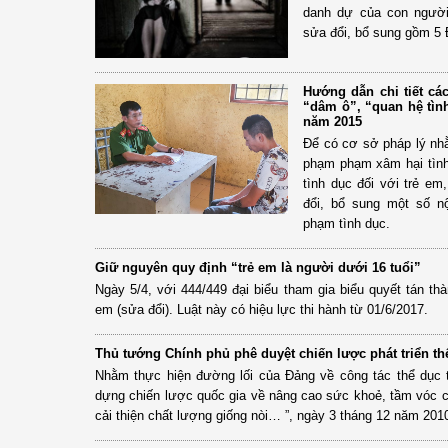
danh dự của con người
sửa đổi, bổ sung gồm 5 Đ
Hướng dẫn chi tiết cá
“dâm ô”, “quan hệ tìn
năm 2015
Để có cơ sở pháp lý nhằ
phạm phạm xâm hại tình 
tình dục đối với trẻ e
đổi, bổ sung một số n
phạm tình dục.
Giữ nguyên quy định “trẻ em là người dưới 16 tuổi”
Ngày 5/4, với 444/449 đại biểu tham gia biểu quyết tán th
em (sửa đổi). Luật này có hiệu lực thi hành từ 01/6/2017.
Thủ tướng Chính phủ phê duyệt chiến lược phát triển th
Nhằm thực hiện đường lối của Đảng về công tác thể dục t
dựng chiến lược quốc gia về nâng cao sức khoẻ, tầm vóc c
cải thiện chất lượng giống nòi… ”, ngày 3 tháng 12 năm 2010