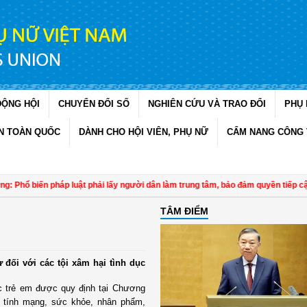
ĐỘNG HỘI
CHUYỂN ĐỔI SỐ
NGHIÊN CỨU VÀ TRAO ĐỔI
PHỤ 
N TOÀN QUỐC
DÀNH CHO HỘI VIÊN, PHỤ NỮ
CẨM NANG CÔNG 
Phổ biến pháp luật phải lấy người dân làm trung tâm, bảo đảm quyền tiếp cận t
TÂM ĐIỂM
 đối với các tội xâm hại tình dục
ục trẻ em được quy định tại Chương
 tính mạng, sức khỏe, nhân phẩm,