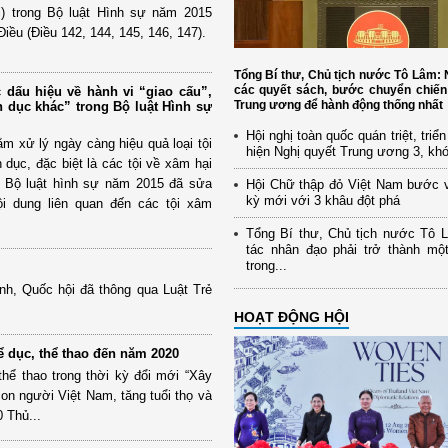
) trong Bộ luật Hình sự năm 2015
iều (Điều 142, 144, 145, 146, 147).
Tổng Bí thư, Chủ tịch nước Tô Lâm
các quyết sách, bước chuyển chiến
c dấu hiệu về hành vi “giao cấu”,
Trung ương để hành động thống nhất
h dục khác” trong Bộ luật Hình sự
Hội nghị toàn quốc quán triệt, triể
m xử lý ngày càng hiệu quả loại tội
hiện Nghị quyết Trung ương 3, kh
dục, đặc biệt là các tội về xâm hại
m, Bộ luật hình sự năm 2015 đã sửa
Hội Chữ thập đỏ Việt Nam bước 
kỳ mới với 3 khâu đột phá
ội dung liên quan đến các tội xâm
Tổng Bí thư, Chủ tịch nước Tô 
tác nhân đạo phải trở thành mộ
trong...
ành, Quốc hội đã thông qua Luật Trẻ
HOẠT ĐỘNG HỘI
ể dục, thể thao đến năm 2020
hể thao trong thời kỳ đổi mới “Xây
on người Việt Nam, tăng tuổi thọ và
 Thủ...