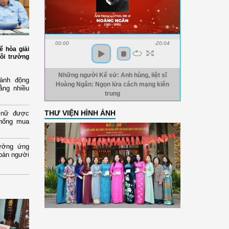
00:00
-20:04
ể hòa giải
ôi trường
Những người Kể sử: Anh hùng, liệt sĩ
ành động
Hoàng Ngân: Ngọn lửa cách mạng kiên
ằng nhiều
trung
THƯ VIỆN HÌNH ẢNH
ụ nữ được
chống mua
ưởng ứng
bán người