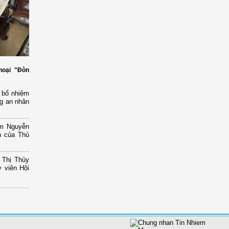
hoại "Đòn
 bổ nhiệm
g an nhân
am Nguyễn
n của Thủ
 Thị Thủy
 viên Hội