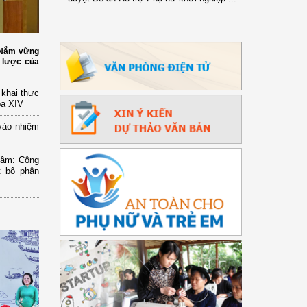
: Nắm vững
 lược của
n khai thực
óa XIV
vào nhiệm
Lâm: Công
t bộ phận