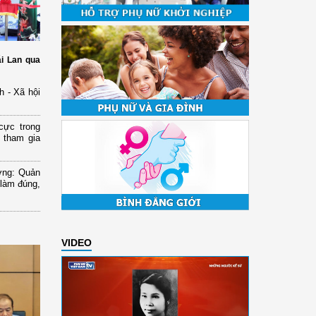
i Lan qua
h - Xã hội
cực trong
 tham gia
ơng: Quản
 làm đúng,
VIDEO