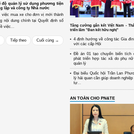
ế độ quản lý sử dụng phương tiện
ng lập và công ty Nhà nước
c; việc mua xe cho đơn vị mới thành
ng nội dung chính tại Quyết định số
Tăng cường gắn kết Việt Nam - Thá
 việc...
triển lãm "Đan kết hữu nghị"
4 định hướng về công tác Gia đìn
Tiếp theo
Cuối cùng →
với các cấp Hội
Đề án 01 tạo chuyển biến tích 
phát triển hợp tác xã do phụ nữ
quản lý
Đại biểu Quốc hội Trần Lan Phư
lý hải quan cần giúp doanh nghiệp
tự...
AN TOÀN CHO PN&TE