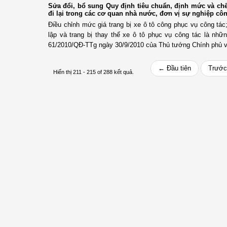
Sửa đổi, bổ sung Quy định tiêu chuẩn, định mức và ch
đi lại trong các cơ quan nhà nước, đơn vị sự nghiệp cô
Điều chỉnh mức giá trang bị xe ô tô công phục vụ công tá
lập và trang bị thay thế xe ô tô phục vụ công tác là nhữ
61/2010/QĐ-TTg ngày 30/9/2010 của Thủ tướng Chính phủ về
← Đầu tiên
Trước
Hiển thị 211 - 215 of 288 kết quả.