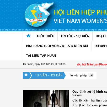
Truy cập nội dung luôn
GIỚI THIỆU
TIN TỨC - SỰ KIỆN
HOẠT 
BÌNH ĐẲNG GIỚI VÙNG DTTS & MIỀN NÚI
ĐH ĐBP
TÀI LIỆU TẬP HUẤN
Thứ năm, ngày 06/08/2026
,
08:03:36
Đại biểu Quốc hội Trần Lan Phương: 
TƯ VẤN - HỎI ĐÁP
Tư vấn pháp luật
Quy định xử lý hình sự
trẻ em
Các tội xâm hại tình d
XIV (Các tội xâm phạm