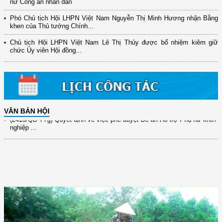
nữ Công an nhân dân
(12/TB-HĐKH) V/v đăng ký, đề xuất nhiệm vụ Khoa học, công nghệ và
Phó Chủ tịch Hội LHPN Việt Nam Nguyễn Thị Minh Hương nhận Bằng
đổi mới ...
khen của Thủ tướng Chính...
(898/KH/ĐCT) Kế hoạch thực hiện Quyết định số 2415/QĐ-TTg ngày
Chủ tịch Hội LHPN Việt Nam Lê Thị Thủy được bổ nhiệm kiêm giữ
31/10/2025 ...
chức Ủy viên Hội đồng...
(417/QĐ-BNNMT) Quyết định phê duyệt Chương trình mục tiêu quốc gia
xây dựng ...
(891/KH-ĐCT) Kế hoạch thực hiện Nghị quyết số 72-NQ/TW ngày
9/9/2025 của Bộ ...
VĂN BẢN HỘI
(2415/QĐ-TTg) Quyết định về việc phê duyệt Đề án Hỗ trợ Phụ nữ khởi
nghiệp ...