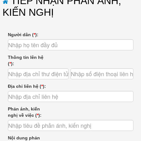
TIẾP NHẬN PHẢN ÁNH,
KIẾN NGHỊ
Người dân (
*
):
Thông tin lên hệ
(
*
):
Địa chỉ liên hệ (
*
):
Phản ánh, kiến
nghị về việc (
*
):
Nội dung phản