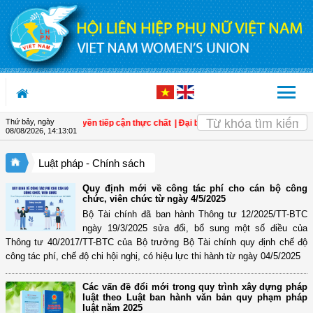
Truy cập nội dung luôn
Thứ bảy, ngày
tâm, bảo đảm quyền tiếp cận thực chất
| Đại biểu Quốc hội Trần Lan Phương: Qu
08/08/2026
,
14:13:02
Luật pháp - Chính sách
Quy định mới về công tác phí cho cán bộ công
chức, viên chức từ ngày 4/5/2025
Bộ Tài chính đã ban hành Thông tư 12/2025/TT-BTC
ngày 19/3/2025 sửa đổi, bổ sung một số điều của
Thông tư 40/2017/TT-BTC của Bộ trưởng Bộ Tài chính quy định chế độ
công tác phí, chế độ chi hội nghị, có hiệu lực thi hành từ ngày 04/5/2025
Các vấn đề đổi mới trong quy trình xây dựng pháp
luật theo Luật ban hành văn bản quy phạm pháp
luật năm 2025