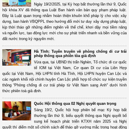
Ngày 19/2/2025, tại Kỳ họp bất thường lần thứ 9, Quốc
hội khóa XV đã thông qua Luật Ban hành văn bản quy phạm pháp luật.
Đây là Luật quan trọng nhằm hoàn thiện khuôn khổ pháp lý cho việc xây
dựng, ban hành VBQPPL theo hướng đổi mới tư duy xây dựng pháp luật,
kịp thời tháo gỡ những điểm nghẽn về thể chế, khơi dậy mọi tiềm năng
và nguồn lực, tạo động lực mới cho sự phát triển nhanh và bền vững của
đất nước trong kỷ nguyên mới.
Hà Tĩnh: Tuyên truyền về phòng chống di cư trái
phép thông qua phiên tòa giả định
Vừa qua, tại UBND thị trấn Nghèn, Tổ chức di cư quốc
tế IOM tại Việt Nam, Cơ quan Di cư của Liên Hợp
quốc tại Việt Nam, Hội LHPN tỉnh Hà Tĩnh, Hội LHPN huyện Can Lộc và
các ngành khối nội chính huyện Can Lộc phối hợp tổ chức sự kiện truyền
thông “Phòng chống di cư trái phép từ Việt Nam sang Anh" dưới hình
thức phiên toà giả định.
Quốc Hội thông qua 02 Nghị quyết quan trọng
Sáng 19/2, Quốc hội họp phiên bế mạc Kỳ họp bất
thường lần thứ 9, biểu quyết thông qua Nghị quyết bổ
sung kế hoạch phát triển KTXH năm 2025 và Nghị
quyết thí điểm một số chính sách để tháo gỡ vướng mắc trong hoạt động