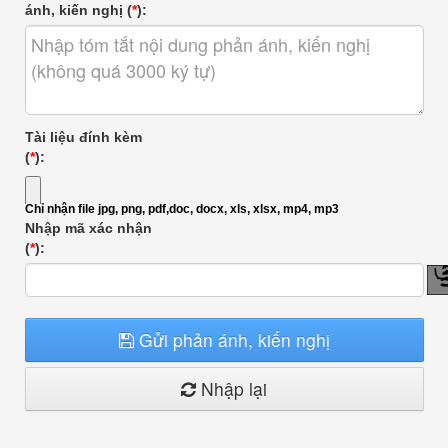
ánh, kiến nghị (
*
):
Tài liệu đính kèm
(
*
):
Chỉ nhận file jpg, png, pdf,doc, docx, xls, xlsx, mp4, mp3
Nhập mã xác nhận
(
*
):
Gửi phản ánh, kiến nghị
Nhập lại