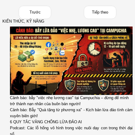
Trước
Tiếp theo
KIẾN THỨC, KỸ NĂNG
Cảnh báo: bẫy "việc nhẹ lương cao" tại Campuchia – đừng để mình
trở thành nạn nhân của buôn bán người!
Cảnh báo: Bẫy "Quà tặng từ phương xa" - Kịch bản lừa đảo tình cảm
xuyên biên giới!
6 QUY TẮC VÀNG CHỐNG LỪA ĐẢO AI
Podcast: Các lỗ hổng vô hình trong việc nuôi dạy con trong thời đại
số