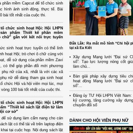
à phần mềm Capcut để tổ chức sinh
c hình ảnh sinh động, thực tế. Bài
0 bài tốt nhất của cuộc thi.
tổ chức sinh hoạt Hội: Hội LHPN
i sản phẩm Thiết kế phần mềm
ô chữ” gắn với kết nối trực tuyến
Đắk Lắk: Ra mắt mô hình “Chi hội 
ức sinh hoạt trực tuyến có thể linh
tại xã Ea Kiết
inh hoạt Hội; trò chơi ô chữ cùng với
Xây dựng Mạng lưới “Đại sứ C
 hoạt, dễ sử dụng của phần mềm Zavi
số”: Tạo lực lượng nòng cốt gi
nữ, có thể góp phần đổi mới phương
làm chủ...
ội phụ nữ của xã, nhất là với các xã
Bàn giải pháp xây dựng tiêu ch
n, phụ nữ dễ dàng tham gia sinh hoạt
hoạt động Mạng lưới “Đại sứ c
 tổ chức Hội và hội viên mọi lúc, mọi
số”...
o vòng 100 bài tốt nhất của cuộc thi.
Đảng ủy TƯ Hội LHPN Việt Nam:
kỷ cương, tăng cường xây dựn
tổ chức sinh hoạt Hội: Hội LHPN
chuyển đổi số
hẩm “Thiết kế sách lật điện tử làm
ội cơ sở”
từ để sử dụng làm cẩm nang cho cán
DÀNH CHO HỘI VIÊN PHỤ NỮ
ch lật có thể tải về trên laptop điện
 khai tại cuộc họp. Nội dung sách lật