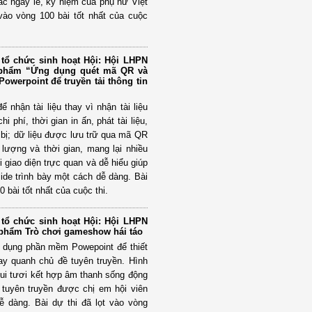
ác ngày lễ, kỷ niệm của phụ nữ Việt
vào vòng 100 bài tốt nhất của cuộc
tổ chức sinh hoạt Hội: Hội LHPN
n phẩm “Ứng dụng quét mã QR và
owerpoint để truyền tải thông tin
nhận tài liệu thay vì nhận tài liệu
i phí, thời gian in ấn, phát tài liệu,
n bị; dữ liệu được lưu trữ qua mã QR
lượng và thời gian, mang lại nhiều
i giao diện trực quan và dễ hiểu giúp
lide trình bày một cách dễ dàng. Bài
0 bài tốt nhất của cuộc thi.
tổ chức sinh hoạt Hội: Hội LHPN
 phẩm Trò chơi gameshow hái táo
ử dụng phần mềm Powepoint để thiết
ay quanh chủ đề tuyên truyền. Hình
vui tươi kết hợp âm thanh sống động
 tuyên truyền được chị em hội viên
ễ dàng. Bài dự thi đã lọt vào vòng