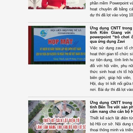
phần mềm Powerpoint v
hoạt chuyên đề bằng cá
dự thi đã lọt vào vòng 10
Ứng dụng CNTT trong 
tỉnh Kiên Giang vớ
powerpoint “trò chơi 
qua ứng dụng Zavi
Việc sử dụng zavi tổ ch
hoạt thời gian tổ chức s
sự tiện dụng, tính linh
đối với hội viên, phụ 
thức sinh hoạt chi tổ h
biên giới, giúp hội viê
Hội, duy trì kết nối giữa
nơi. Bài dự thi đã lọt và
Ứng dụng CNTT trong 
tỉnh Bến Tre với sản p
cẩm nang cho cán bộ H
Thiết kế sách lật điện 
bộ Hội cơ sở. Nội dung sá
thoại thông minh và triển