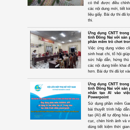
có thể được điều chỉn
các nội dung mới, tiết k
liệu giấy. Bài dự thi đã 
thi.
Ứng dụng CNTT trong 
tỉnh Đồng Nai với sản
phần mềm trò chơi trong
Việc ứng dụng video cl
sinh hoạt chi, tổ hội gi
sức hấp dẫn, hứng thú
các nội dung triển khai
hơn. Bài dự thi đã lọt và
Ứng dụng CNTT trong 
tỉnh Đồng Nai với sản
nhân tạo AI vào việc
Powerpoint
Sử dụng phần mềm Gam
bài thuyết trình hấp dẫ
tạo (AI) để tự động hóa 
cục, chèn hình ảnh và v
dùng tiết kiệm thời gia