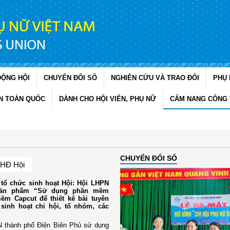
ĐỘNG HỘI
CHUYỂN ĐỔI SỐ
NGHIÊN CỨU VÀ TRAO ĐỔI
PHỤ 
N TOÀN QUỐC
DÀNH CHO HỘI VIÊN, PHỤ NỮ
CẨM NANG CÔNG 
CHUYỂN ĐỔI SỐ
 HĐ Hội
tổ chức sinh hoạt Hội: Hội LHPN
 sản phẩm “Sử dụng phần mềm
ềm Capcut để thiết kế bài tuyên
 sinh hoạt chi hội, tổ nhóm, các
 thành phố Điện Biên Phủ sử dụng