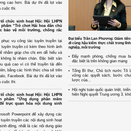
ượng cao hơn. Bài dự thi đã lọt vào
 cuộc thi.
tổ chức sinh hoạt Hội: Hội LHPN
n phẩm “Trò chơi Hái hoa dân chủ
ức bảo vệ môi trường, chống rác
Đại biểu Trần Lan Phương: Giảm tiền
phục vụ công tác tuyên truyền tại
đi cùng hậu kiểm thực chất trong lĩn
ng tuyên truyền có kèm theo hình ảnh
nghiệp, môi trường
hể nhằm giúp cho chị em dễ hiểu và
Đẩy mạnh phòng, chống mua bá
, không bị nhàm chán. Đặc biệt sản
đặc biệt là trên không gian mạng
u quả cao vì có thể truyền tải đến
viên, bằng các hình thức chia sẽ trên
Tổng Bí thư, Chủ tịch nước Tô
vững các quyết sách, bước chu
alo, Facebook. Bài dự thi đã lọt vào
lược của...
 cuộc thi.
Hội nghị toàn quốc quán triệt, triể
hiện Nghị quyết Trung ương 3, kh
tổ chức sinh hoạt Hội: Hội LHPN
sản phẩm “Ứng dụng phần mềm
 để trực quan hóa nội dung sinh
osoft Powerpoint để xây dựng các
ụ tuyên truyền các nội dung sinh hoạt
sinh động, nhất là các nội dung giáo