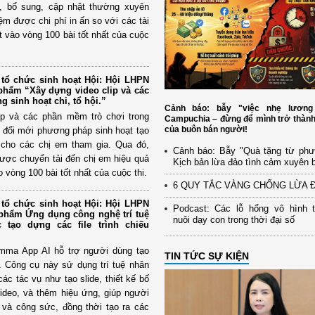
h, bổ sung, cập nhật thường xuyên
iệm được chi phí in ấn so với các tài
lọt vào vòng 100 bài tốt nhất của cuộc
tổ chức sinh hoạt Hội: Hội LHPN
 phẩm “Xây dựng video clip và các
 sinh hoạt chi, tổ hội.”
Cảnh báo: bẫy "việc nhẹ lương 
ip và các phần mềm trò chơi trong
Campuchia – đừng để mình trở thàn
của buôn bán người!
úp đổi mới phương pháp sinh hoạt tạo
 cho các chị em tham gia. Qua đó,
Cảnh báo: Bẫy "Quà tặng từ phư
 được chuyển tải đến chị em hiệu quả
Kịch bản lừa đảo tình cảm xuyên b
o vòng 100 bài tốt nhất của cuộc thi.
6 QUY TẮC VÀNG CHỐNG LỪA Đ
tổ chức sinh hoạt Hội: Hội LHPN
Podcast: Các lỗ hổng vô hình t
 phẩm Ứng dụng công nghệ trí tuệ
nuôi dạy con trong thời đại số
 tạo dựng các file trình chiếu
ma App AI hỗ trợ người dùng tạo
TIN TỨC SỰ KIỆN
n. Công cụ này sử dụng trí tuệ nhân
các tác vụ như tạo slide, thiết kế bố
ideo, và thêm hiệu ứng, giúp người
n và công sức, đồng thời tạo ra các