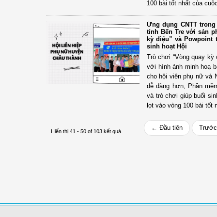
100 bài tốt nhất của cuộc
Ứng dụng CNTT trong 
tỉnh Bến Tre với sản 
kỳ diệu” và Powpoint 
sinh hoạt Hội
Trò chơi “Vòng quay kỳ 
với hình ảnh minh hoạ b
cho hội viên phụ nữ và 
dễ dàng hơn; Phần mềm
và trò chơi giúp buổi si
lọt vào vòng 100 bài tốt 
← Đầu tiên
Trước
Hiển thị 41 - 50 of 103 kết quả.