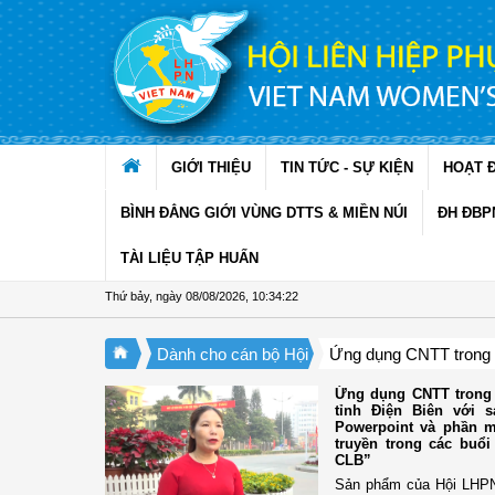
Truy cập nội dung luôn
GIỚI THIỆU
TIN TỨC - SỰ KIỆN
HOẠT 
BÌNH ĐẲNG GIỚI VÙNG DTTS & MIỀN NÚI
ĐH ĐBP
TÀI LIỆU TẬP HUẤN
Thứ bảy, ngày 08/08/2026
,
10:34:23
Dành cho cán bộ Hội
Ứng dụng CNTT trong
Ứng dụng CNTT trong 
tỉnh Điện Biên với
Powerpoint và phần m
truyền trong các buổi
CLB”
Sản phẩm của Hội LHPN