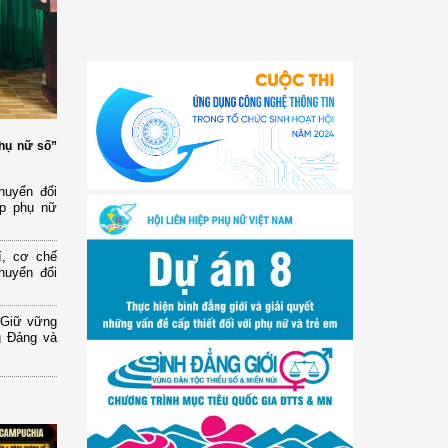
phụ nữ số”
huyển đổi
úp phụ nữ
í, cơ chế
huyển đổi
 Giữ vững
g Đảng và