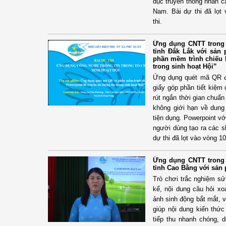
dục truyền thống nhân c
Nam. Bài dự thi đã lọt 
thi.
Ứng dụng CNTT trong 
tỉnh Đắk Lắk với sả
phần mềm trình chiếu P
trong sinh hoạt Hội”
Ứng dụng quét mã QR để 
giấy góp phần tiết kiệm ch
rút ngắn thời gian chuẩ
không giới hạn về dung 
tiện dụng. Powerpoint vớ
người dùng tạo ra các s
dự thi đã lọt vào vòng 10
Ứng dụng CNTT trong 
tỉnh Cao Bằng với sản
Trò chơi trắc nghiệm s
kế, nội dung câu hỏi xo
ảnh sinh động bắt mắt, 
giúp nội dung kiến thức
tiếp thu nhanh chóng, d