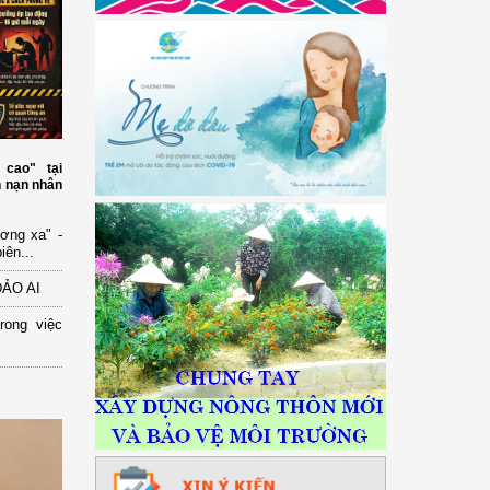
cao" tại
h nạn nhân
ơng xa" -
iên...
ẢO AI
rong việc