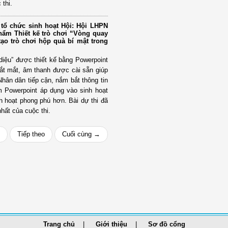
 thi.
tổ chức sinh hoạt Hội: Hội LHPN
phẩm Thiết kế trò chơi “Vòng quay
tạo trò chơi hộp quà bí mật trong
diệu” được thiết kế bằng Powerpoint
ắt mắt, âm thanh được cài sẵn giúp
Nhân dân tiếp cận, nắm bắt thông tin
 Powerpoint áp dụng vào sinh hoạt
nh hoạt phong phú hơn. Bài dự thi đã
nhất của cuộc thi.
Tiếp theo
Cuối cùng →
Trang chủ
Giới thiệu
Sơ đồ cổng