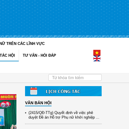
(12/TB-HĐKH) V/v đăng ký, đề xuất nhiệm
NỮ TRÊN CÁC LĨNH VỰC
vụ Khoa học, công nghệ và đổi mới ...
TÁC HỘI
TƯ VẤN - HỎI ĐÁP
(898/KH/ĐCT) Kế hoạch thực hiện Quyết
định số 2415/QĐ-TTg ngày 31/10/2025 ...
(417/QĐ-BNNMT) Quyết định phê duyệt
Chương trình mục tiêu quốc gia xây dựng
...
(891/KH-ĐCT) Kế hoạch thực hiện Nghị
quyết số 72-NQ/TW ngày 9/9/2025 của Bộ
...
VĂN BẢN HỘI
(2415/QĐ-TTg) Quyết định về việc phê
duyệt Đề án Hỗ trợ Phụ nữ khởi nghiệp ...