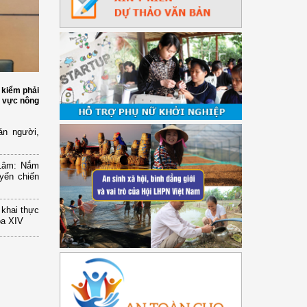
 kiểm phải
h vực nông
n người,
 Lâm: Nắm
yển chiến
n khai thực
óa XIV