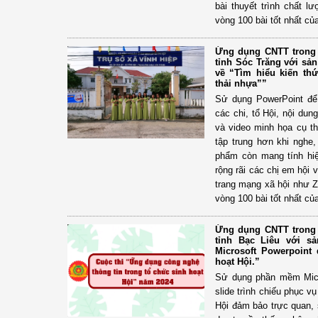
bài thuyết trình chất l
vòng 100 bài tốt nhất của
Ứng dụng CNTT trong 
tỉnh Sóc Trăng với sả
về “Tìm hiểu kiến th
thải nhựa””
Sử dụng PowerPoint để 
các chi, tổ Hội, nội du
và video minh họa cụ t
tập trung hơn khi nghe
phẩm còn mang tính hiệ
rộng rãi các chị em hội 
trang mạng xã hội như Z
vòng 100 bài tốt nhất của
Ứng dụng CNTT trong 
tỉnh Bạc Liêu với 
Microsoft Powerpoint
hoạt Hội.”
Sử dụng phần mềm Micr
slide trình chiếu phục v
Hội đảm bảo trực quan, 