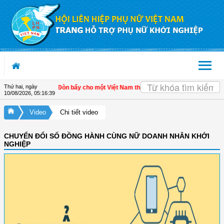
Truy cập nội dung luôn
OK
Thứ hai, ngày
ển kinh tế tư nhân - Đòn bẩy cho một Việt Nam thịnh vượng
| Hội LHPN tỉnh Kiên
10/08/2026
,
05:16:39
Video
Chi tiết video
CHUYỂN ĐỔI SỐ ĐỒNG HÀNH CÙNG NỮ DOANH NHÂN KHỞI
NGHIỆP