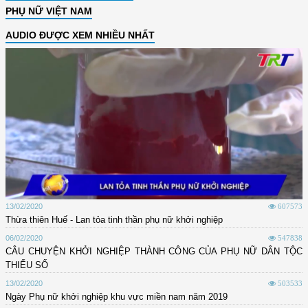
PHỤ NỮ VIỆT NAM
AUDIO ĐƯỢC XEM NHIỀU NHẤT
13/02/2020
607573
Thừa thiên Huế - Lan tỏa tinh thần phụ nữ khởi nghiệp
06/02/2020
547838
CÂU CHUYỆN KHỞI NGHIỆP THÀNH CÔNG CỦA PHỤ NỮ DÂN TỘC
THIỂU SỐ
13/02/2020
503533
Ngày Phụ nữ khởi nghiệp khu vực miền nam năm 2019