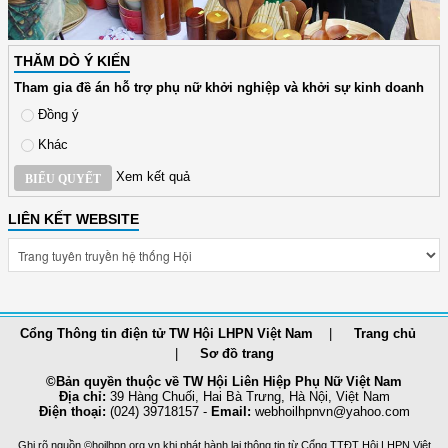
THĂM DÒ Ý KIẾN
Tham gia đề án hỗ trợ phụ nữ khởi nghiệp và khởi sự kinh doanh
Đồng ý
Khác
Xem kết quả
BIỂU QUYẾT
LIÊN KẾT WEBSITE
Cổng Thông tin điện tử TW Hội LHPN Việt Nam
Trang chủ
Sơ đồ trang
©Bản quyền thuộc về TW Hội Liên Hiệp Phụ Nữ Việt Nam
Địa chỉ:
39 Hàng Chuối, Hai Bà Trưng, Hà Nội, Việt Nam
Điện thoại:
(024) 39718157 -
Email:
webhoilhpnvn@yahoo.com
Ghi rõ nguồn ©hoilhpn.org.vn khi phát hành lại thông tin từ Cổng TTÐT Hội LHPN Việt