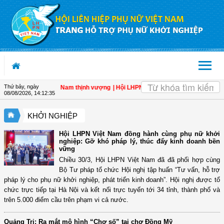
Truy cập nội dung luôn
OK
Thứ bảy, ngày
n bẩy cho một Việt Nam thịnh vượng
| Hội LHPN tỉnh Kiên Giang biểu dương phụ n
08/08/2026
,
14:12:35
KHỞI NGHIỆP
Hội LHPN Việt Nam đồng hành cùng phụ nữ khởi
nghiệp: Gỡ khó pháp lý, thúc đẩy kinh doanh bền
vững
Chiều 30/3, Hội LHPN Việt Nam đã đã phối hợp cùng
Bộ Tư pháp tổ chức Hội nghị tập huấn “Tư vấn, hỗ trợ
pháp lý cho phụ nữ khởi nghiệp, phát triển kinh doanh”. Hội nghị được tổ
chức trực tiếp tại Hà Nội và kết nối trực tuyến tới 34 tỉnh, thành phố và
trên 5.000 điểm cầu trên phạm vi cả nước.
Quảng Trị: Ra mắt mô hình “Chợ số” tại chợ Đồng Mỹ