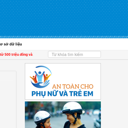
ơ sở dữ liệu
ừ 500 triệu đồng và 1.000 USD trở lên phải báo cáo
| Phát triển kinh tế tư nhâ