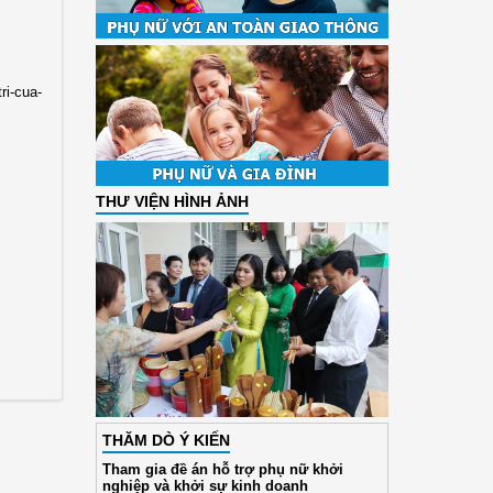
ri-cua-
THƯ VIỆN HÌNH ẢNH
THĂM DÒ Ý KIẾN
Tham gia đề án hỗ trợ phụ nữ khởi
nghiệp và khởi sự kinh doanh