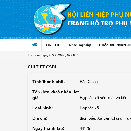
Truy cập nội dung luôn
TIN TỨC
Khởi nghiệp
Cuộc thi PNKN 2
Thứ sáu, ngày 07/08/2026
,
09:06:53
CHI TIẾT CSDL
Tỉnh/thành phố:
Bắc Giang
Tên đơn vị/cá nhân đạt
giải:
Hợp tác xã sản xuất và tiêu 
Loại hình:
Hợp tác xã
Địa chỉ:
thôn Sấu, Xã Liên Chung, Hu
Ngày thành lập:
44175