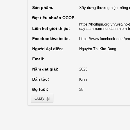
Sản phẩm:
Xây dựng thương hiệu, nâng 
Đạt tiêu chuẩn OCOP:
https://hoilhpn.org.vn/web/ho-t
Liên kết giới thiệu:
cay-sam-nam-nui-danh-niem-tu
Facebook/website:
https://www.facebook.com/pr
Người đại diện:
Nguyễn Thị Kim Dung
Email:
Năm đạt giải:
2023
Dân tộc:
Kinh
Độ tuổi:
38
Quay lại