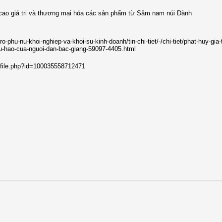
cao giá trị và thương mại hóa các sản phẩm từ Sâm nam núi Dành
ro-phu-nu-khoi-nghiep-va-khoi-su-kinh-doanh/tin-chi-tiet/-/chi-tiet/phat-huy-gia-t
-hao-cua-nguoi-dan-bac-giang-59097-4405.html
ofile.php?id=100035558712471