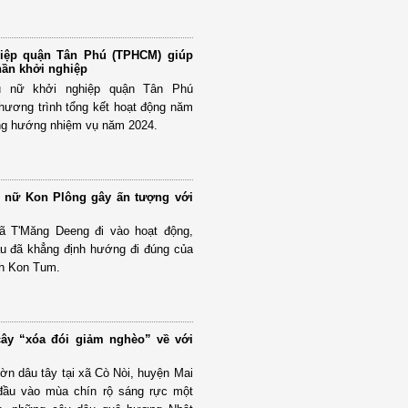
iệp quận Tân Phú (TPHCM) giúp
hần khởi nghiệp
ụ nữ khởi nghiệp quận Tân Phú
ương trình tổng kết hoạt động năm
ơng hướng nhiệm vụ năm 2024.
 nữ Kon Plông gây ấn tượng với
ã T'Măng Deeng đi vào hoạt động,
u đã khẳng định hướng đi đúng của
nh Kon Tum.
ây “xóa đói giảm nghèo” về với
n dâu tây tại xã Cò Nòi, huyện Mai
 đầu vào mùa chín rộ sáng rực một