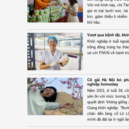
Với mô hình này, chị Tâ
giá trị trái bưởi non, t
kín, giảm thiểu ô nhiễm
khí hậu.
Vượt qua bệnh tật, khở
Khởi nghiệp ở tuổi ngoà
trồng đông trùng hạ thả
sẻ với PNVN về hành trì
Cô gái Hà Nội bỏ ph
nghiệp homestay
Năm 2021, ở tuổi 34, c
yên ổn với mức lương 30
quyết định “không giống 
Giang khởi nghiệp. “Bướ
chân đến làng cổ Lô L
mình đã đặt lại ở ngôi là