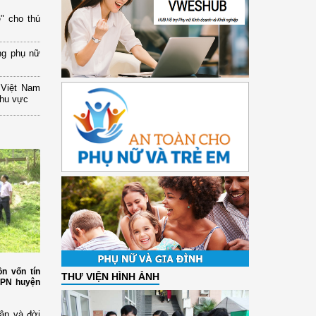
" cho thú
ng phụ nữ
 Việt Nam
khu vực
n vốn tín
THƯ VIỆN HÌNH ẢNH
HPN huyện
ập và đời