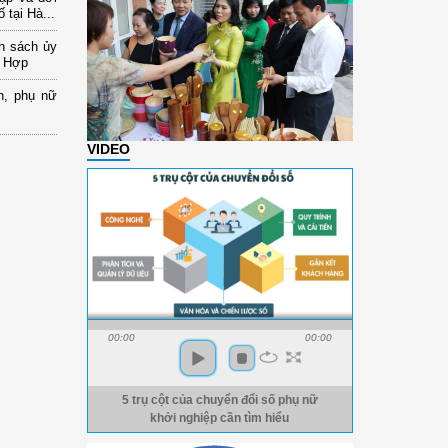
 tại Hà...
nh sách ủy
a Hợp
n, phụ nữ
VIDEO
00:00
00:00
5 trụ cột của chuyển đổi số phụ nữ
khởi nghiệp cần tìm hiểu