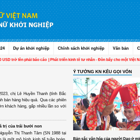
024
Dự án khởi nghiệp
Chính sách khởi nghiệp
Văn bản
C
SD trở lên phải báo cáo
| Phát triển kinh tế tư nhân - Đòn bẩy cho một Việt Nam
Ý TƯỞNG KN KÊU GỌI VỐN
2023, chị Lê Huyền Thanh (tỉnh Bắc
ênh bán hàng hiệu quả. Qua các phiên
ớn khách hàng, gấp nhiều lần so với
 trị của trái bưởi non
 Nguyễn Thị Thanh Tâm (SN 1988 tại
Bản sắc văn hóa của người Dao ở mi
 là một mô hình kinh tế tuần hoàn.