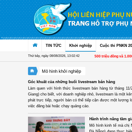
Truy cập nội dung luôn
TIN TỨC
Khởi nghiệp
Cuộc thi PNKN 2
Thứ bảy, ngày 08/08/2026
,
13:02:43
Từ 1/11, chuyển tiền từ 500 triệu đồng và 1.000 U
Mô hình khởi nghiệp
Góc khuất của những buổi livestream bán hàng
Làm quen với hình thức livestream bán hàng từ tháng 11/
Giang) cho biết, với doanh nghiệp nhỏ, livestream là một k
phát trực tiếp, người bán có thể tiếp cận được một lượng l
việc đăng bài hoặc chạy quảng cáo.
Hành trình nâng tầm giá
Mô hình kinh tế mà chị
Đà Nẵng) đang thực hiện