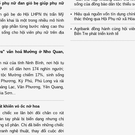
ổ phụ nữ đan giỏ bẹ giúp phụ nữ
sống của đồng bào dân tộc thiểu số
p
Hiệu quả nguồn vốn tín dụng chí
 giỏ bẹ do Hội LHPN thị trấn Mỹ
thác thông qua Hội Phụ nữ xã Hó
riển khai là một trong nhiều mô hình
ả, góp phần từng bước nâng cao thu
Agribank đồng hành cùng hội viê
 sống cho hội viên phụ nữ trên địa
Bến Tre phát triển kinh tế
ửa” văn hoá Mường ở Nho Quan,
núi của tỉnh Ninh Bình, nơi hội tụ
 với số dân hơn 174 nghìn người;
n tộc Mường chiếm 17%, sinh sống
c Phương, Kỳ Phú, Phú Long và rải
Quảng Lạc, Văn Phương, Yên Quang,
ia Sơn...
 khiến vỏ ốc nở hoa
 chiếc xe lăn bởi đôi chân co rút
àn tay phải bị biến dạng nhưng chị
g số phận. Chị đã biến những chiếc
ranh nghệ thuật, thay đổi cuộc đời