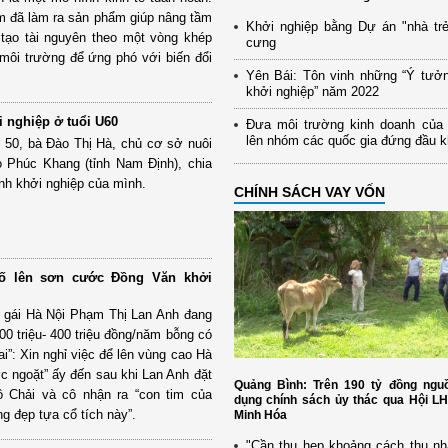
m đã làm ra sản phẩm giúp nâng tầm
Khởi nghiệp bằng Dự án "nhà trẻ
ái tạo tài nguyên theo một vòng khép
cưng
 môi trường để ứng phó với biến đổi
Yên Bái: Tôn vinh những “Ý tưở
khởi nghiệp” năm 2022
i nghiệp ở tuổi U60
Đưa môi trường kinh doanh của
lên nhóm các quốc gia đứng đầu 
i 50, bà Đào Thị Hà, chủ cơ sở nuôi
o Phúc Khang (tỉnh Nam Định), chia
nh khởi nghiệp của mình.
CHÍNH SÁCH VAY VỐN
ố lên sơn cước Đồng Văn khởi
ô gái Hà Nội Phạm Thị Lan Anh đang
0 triệu- 400 triệu đồng/năm bỗng có
ai”: Xin nghỉ việc để lên vùng cao Hà
c ngoặt” ấy đến sau khi Lan Anh đặt
Quảng Bình: Trên 190 tỷ đồng nguồ
ô Chải và cô nhận ra “con tim của
dụng chính sách ủy thác qua Hội L
ng đẹp tựa cổ tích này”.
Minh Hóa
"Cần thu hẹp khoảng cách thu nh