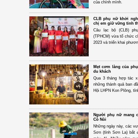
của chính mình.
CLB phụ nữ khởi ngh
chị em giữ vững tinh t
Câu lạc bộ (CLB) ph
(TPHCM) vừa tổ chức ch
2023 và triển khai phư
Mẹt cơm làng của phụ
du khách
Qua 3 tháng hợp tác x
những thành quả ban đầ
Hội LHPN Kon Plông, tỉ
Người phụ nữ mang c
Cò Nòi
Những ngày này, các vườ
Sơn (tỉnh Sơn La) bắt