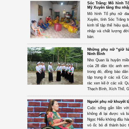
Sóc Trăng: Mô hình T
Mỹ Xuyên tăng thu nhậ
Mô hình Tổ phụ nữ đan
Xuyên, tỉnh Sóc Trăng t
kinh tế tập thể hiệu qu
nhập và chất lượng đời
bàn.
Những phụ nữ “giữ l
Ninh Bình
Nho Quan là huyện miền 
của 28 dân tộc anh em
trong đó, đồng bào dâ
tập trung ở các xã Cú
rác xen kẽ ở các xã: 
Thạch Bình, Xích Thổ, G
Người phụ nữ khuyết tật
Cuộc sống gắn liền với
không đi lại được và b
Ngọc Hiếu không đầu hàn
vỏ ốc bỏ đi thành bức t