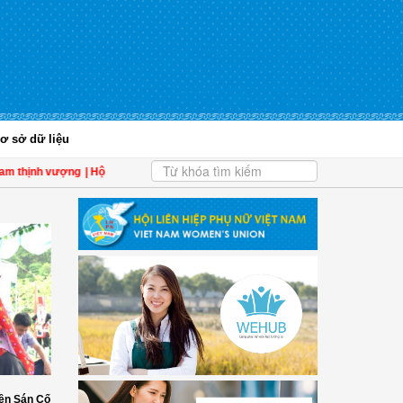
ơ sở dữ liệu
 thịnh vượng
| Hội LHPN tỉnh Kiên Giang biểu dương phụ nữ tiêu biểu trong tham
ền Sán Cố