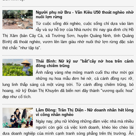
Người phụ nữ Bru - Vân Kiều U50 thoát nghèo nhờ
nuôi lợn rừng
Từ cuộc sống đói nghèo, cuộc sống chỉ dựa vào làm
rẫy và sự hỗ trợ của Nhà nước thì nay gia đình chị Hồ
Thị Xăm (bản Cây Cà, xã Trường Sơn, huyện Quảng Ninh, tỉnh Quảng
Bình) đã thoát nghèo, vươn lên làm giàu nhờ nuôi thứ lợn rừng đặc sản
thịt chắc "như tập tạ".
Thái Bình: Nữ kỹ sư "bắt"cây nở hoa trên cánh
đồng chiêm trũng
Ánh nắng vàng nhẹ mỏng manh cuối thu như mời gọi
những nụ hoa mẫu đơn hé nở, cả cánh đồng rực rỡ,
lung linh thắp sáng cả một vùng trời. Từ cánh đồng chiêm trũng, bỏ
hoang, nữ kỹ Đoàn Thị Khuyên đã biến nơi đây thành "vương quốc hoa"
đẹp như cổ tích.
Lâm Đồng: Trần Thị Diện - Nữ doanh nhân hết lòng
vì công nhân nghèo
Ngày nay, phụ nữ không những đảm việc nhà mà nhiều
người còn giỏi cả việc kinh doanh, khéo léo chèo lái
đưa doanh nghiệp của mình cạnh tranh sòng phẳng trên thị trường. Ấn