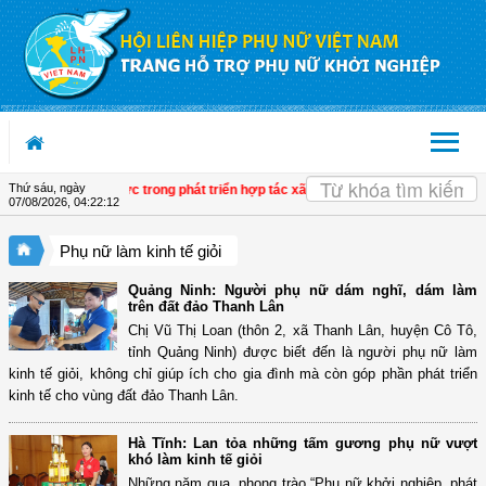
Truy cập nội dung luôn
OK
Thứ sáu, ngày
uyển biến tích cực trong phát triển hợp tác xã do phụ nữ tham gia quản lý
| Tây
07/08/2026
,
04:22:13
Phụ nữ làm kinh tế giỏi
Quảng Ninh: Người phụ nữ dám nghĩ, dám làm
trên đất đảo Thanh Lân
Chị Vũ Thị Loan (thôn 2, xã Thanh Lân, huyện Cô Tô,
tỉnh Quảng Ninh) được biết đến là người phụ nữ làm
kinh tế giỏi, không chỉ giúp ích cho gia đình mà còn góp phần phát triển
kinh tế cho vùng đất đảo Thanh Lân.
Hà Tĩnh: Lan tỏa những tấm gương phụ nữ vượt
khó làm kinh tế giỏi
Những năm qua, phong trào “Phụ nữ khởi nghiệp, phát