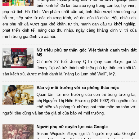
triển kinh tế” đã lan tỏa sâu rộng trong cán bộ, hội viên,
phụ nữ tỉnh Hà Tĩnh. Với phẩm chất cần cù, tinh thần vượt khó cùng sự
hỗ trợ, tiếp sức từ các chương trình, đề án, của tổ chức Hội, nhiều chị
em phụ nữ đã vượt qua khó khăn, tự tin, mạnh dạn đầu tư khởi nghiệp,
phát triển kinh tế, nâng cao thu nhập, ngày càng khẳng định vị trí của
mình trong gia đình và xã hội.
Nữ triệu phú tự thân gốc Việt thành danh trên đất
Mỹ
Chỉ mới 27 tuổi Jenny Q.Ta (hay còn được gọi là
Jenny Tạ) đã trở thành nữ triệu phú tự thân có khối tài
sản kếch xù, được mệnh danh là "nàng Lọ Lem phố Wall", Mỹ.
Bảo vệ môi trường với xà phòng thảo mộc
Quan tâm tới môi trường của con trẻ trong tương lai,
chị Nguyễn Thị Hiền Phương (SN 1992) đã nghiên cứu
chế biến xà phòng từ những loại thảo mộc an toàn với
người tiêu dùng và lan tỏa giá trị của bảo vệ môi trường.
Người phụ nữ quyền lực của Google
Susan Wojcicki được gọi là "người mẹ của Google"