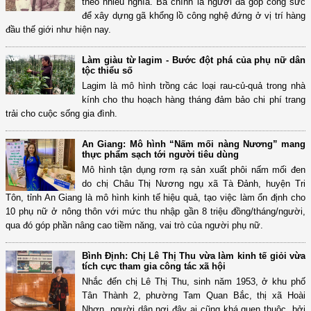
theo nhiều nghĩa. Bà chính là người đã góp công sức
để xây dựng gã khổng lồ công nghệ đứng ở vị trí hàng
đầu thế giới như hiện nay.
Làm giàu từ lagim - Bước đột phá của phụ nữ dân
tộc thiểu số
Lagim là mô hình trồng các loại rau-củ-quả trong nhà
kính cho thu hoạch hàng tháng đảm bảo chi phí trang
trải cho cuộc sống gia đình.
An Giang: Mô hình “Nấm mối nàng Nương” mang
thực phẩm sạch tới người tiêu dùng
Mô hình tận dụng rơm rạ sản xuất phôi nấm mối đen
do chị Châu Thị Nương ngụ xã Tà Đảnh, huyện Tri
Tôn, tỉnh An Giang là mô hình kinh tế hiệu quả, tạo việc làm ổn định cho
10 phụ nữ ở nông thôn với mức thu nhập gần 8 triệu đồng/tháng/người,
qua đó góp phần nâng cao tiềm năng, vai trò của người phụ nữ.
Bình Định: Chị Lê Thị Thu vừa làm kinh tế giỏi vừa
tích cực tham gia công tác xã hội
Nhắc đến chị Lê Thị Thu, sinh năm 1953, ở khu phố
Tân Thành 2, phường Tam Quan Bắc, thị xã Hoài
Nhơn, người dân nơi đây ai cũng khá quen thuộc, bởi