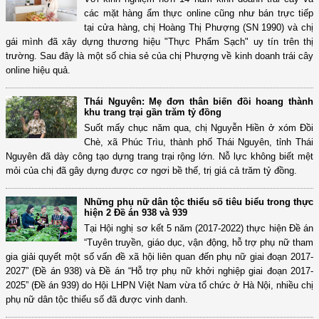
các mặt hàng ẩm thực online cũng như bán trực tiếp
tại cửa hàng, chị Hoàng Thị Phượng (SN 1990) và chị
gái mình đã xây dựng thương hiệu "Thực Phẩm Sạch" uy tín trên thị
trường. Sau đây là một số chia sẻ của chị Phượng về kinh doanh trái cây
online hiệu quả.
Thái Nguyên: Mẹ đơn thân biến đồi hoang thành
khu trang trại gần trăm tỷ đồng
Suốt mấy chục năm qua, chị Nguyễn Hiền ở xóm Đồi
Chè, xã Phúc Trìu, thành phố Thái Nguyên, tỉnh Thái
Nguyên đã dày công tạo dựng trang trại rộng lớn. Nỗ lực không biết mệt
mỏi của chị đã gây dựng được cơ ngơi bề thế, trị giá cả trăm tỷ đồng.
Những phụ nữ dân tộc thiểu số tiêu biểu trong thực
hiện 2 Đề án 938 và 939
Tại Hội nghị sơ kết 5 năm (2017-2022) thực hiện Đề án
“Tuyên truyền, giáo dục, vận động, hỗ trợ phụ nữ tham
gia giải quyết một số vấn đề xã hội liên quan đến phụ nữ giai đoạn 2017-
2027” (Đề án 938) và Đề án “Hỗ trợ phụ nữ khởi nghiệp giai đoạn 2017-
2025” (Đề án 939) do Hội LHPN Việt Nam vừa tổ chức ở Hà Nội, nhiều chị
phụ nữ dân tộc thiểu số đã được vinh danh.