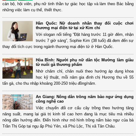
cán bộ, hội viên, phụ nữ tinh thần tự giác học tập và làm theo Bác bằng
những việc làm cụ thể, thiết thực.
Hàn Quốc: Nữ doanh nhân thay đổi cuộc chơi
thương mại điện tử tại xứ Kim chi
Với slogan nổi tiếng “Đặt hàng trước 11 giờ đêm, nhận
trước 7 giờ sáng”, Sophie Kim (38 tuổi) đã đem đến sự
thay đổi tích cực trong ngành thương mại điện tử ở Hàn Quốc.
Hòa Bình: Người phụ nữ dân tộc Mường làm giàu
từ nuôi gà thương phẩm
Nhờ chăm chỉ, chăn nuôi theo hướng áp dụng khoa
học kỹ thuật, mỗi năm gia đình chị Hương thu về 55
tấn gà, cho thu nhập khoảng 200-250 triệu đồng/năm.
An Giang: Nông dân trồng nấm bào ngư ứng dụng
công nghệ cao
Việc chuyển đổi cơ cấu cây trồng theo hướng tăng
năng suất, mang lại giá trị kinh tế cao hơn đang là mục tiêu mà nhiều
nông dân hướng đến. Điển hình như mô hình trồng nấm bào ngư của bà
Trần Thị Góp tại ngụ ấp Phú Yên, xã Phú Lộc, Thị xã Tân Châu.