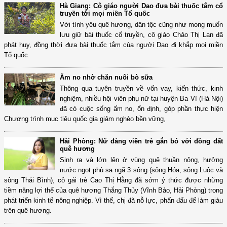
Hà Giang: Cô giáo người Dao đưa bài thuốc tắm cổ
truyền tới mọi miền Tổ quốc
Với tình yêu quê hương, dân tộc cũng như mong muốn
lưu giữ bài thuốc cổ truyền, cô giáo Chảo Thị Lan đã
phát huy, đồng thời đưa bài thuốc tắm của người Dao đi khắp mọi miền
Tổ quốc.
Ấm no nhờ chăn nuôi bò sữa
Thông qua tuyên truyền về vốn vay, kiến thức, kinh
nghiệm, nhiều hội viên phụ nữ tại huyện Ba Vì (Hà Nội)
đã có cuộc sống ấm no, ổn định, góp phần thực hiện
Chương trình mục tiêu quốc gia giảm nghèo bền vững,
Hải Phòng: Nữ đảng viên trẻ gắn bó với đồng đất
quê hương
Sinh ra và lớn lên ở vùng quê thuần nông, hưởng
nước ngọt phù sa ngã 3 sông (sông Hóa, sông Luộc và
sông Thái Bình), cô gái trẻ Cao Thị Hằng đã sớm ý thức được những
tiềm năng lợi thế của quê hương Thắng Thủy (Vĩnh Bảo, Hải Phòng) trong
phát triển kinh tế nông nghiệp. Vì thế, chị đã nỗ lực, phấn đấu để làm giàu
trên quê hương.