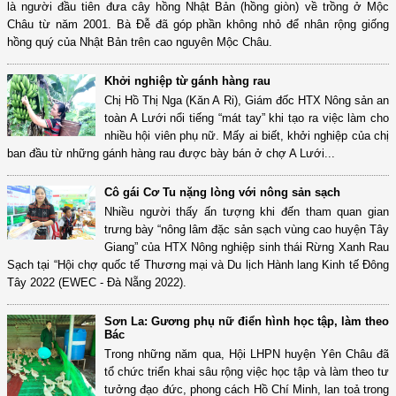
là người đầu tiên đưa cây hồng Nhật Bản (hồng giòn) về trồng ở Mộc
Châu từ năm 2001. Bà Đễ đã góp phần không nhỏ để nhân rộng giống
hồng quý của Nhật Bản trên cao nguyên Mộc Châu.
Khởi nghiệp từ gánh hàng rau
Chị Hồ Thị Nga (Kăn A Ri), Giám đốc HTX Nông sản an
toàn A Lưới nổi tiếng “mát tay” khi tạo ra việc làm cho
nhiều hội viên phụ nữ. Mấy ai biết, khởi nghiệp của chị
ban đầu từ những gánh hàng rau được bày bán ở chợ A Lưới...
Cô gái Cơ Tu nặng lòng với nông sản sạch
Nhiều người thấy ấn tượng khi đến tham quan gian
trưng bày “nông lâm đặc sản sạch vùng cao huyện Tây
Giang” của HTX Nông nghiệp sinh thái Rừng Xanh Rau
Sạch tại “Hội chợ quốc tế Thương mại và Du lịch Hành lang Kinh tế Đông
Tây 2022 (EWEC - Đà Nẵng 2022).
Sơn La: Gương phụ nữ điển hình học tập, làm theo
Bác
Trong những năm qua, Hội LHPN huyện Yên Châu đã
tổ chức triển khai sâu rộng việc học tập và làm theo tư
tưởng đạo đức, phong cách Hồ Chí Minh, lan toả trong