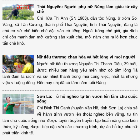
Thái Nguyên: Người phụ nữ Nùng làm giàu từ cây
chè
Chị Hứa Thị Anh (SN 1983), dân tộc Nùng, ở xóm Soi
Vàng, xã Tân Cương, thành phố Thái Nguyên, tỉnh Thái Nguyên, đang là
chủ cơ sở chế biến chè đặc sản có tiếng. Ngoài trồng chè giỏi, gia đình
chị còn mạnh dạn mở xưởng sản xuất chè, mỗi năm cho ra lò hơn chục
tấn chè khô.
Nữ tiểu thương chan hòa và hết lòng vì mọi người
Người nữ tiểu thương Nguyễn Thị Thanh Diệu, 39 tuổi,
được nhiều bạn hàng yêu mến nhờ có tấm lòng “lá
lành đùm lá rách” và sự nhiệt thành trong mọi công việc, nhất là những
việc vì cộng đồng. Đến nay chị đã có tám năm tuổi Đảng.
Sơn La: Từ hộ nghèo tự tin vươn lên làm chủ cuộc
sống
Chị Đinh Thị Oanh (huyện Vân Hồ, tỉnh Sơn La) chia sẻ
về hành trình vươn lên thoát nghèo bền vững, tự tin
làm chủ cuộc sống nhờ được tuyên truyền truyền tập huấn nâng cao kiến
thức, kỹ năng, được tiếp cận với các chương trình, dự án hỗ trợ phụ nữ
phát triển kinh tế.