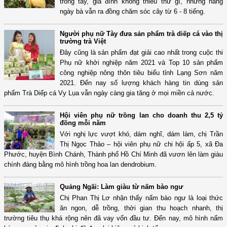
trong tay, gia đình không thiếu thứ gì, nhưng hàng
ngày bà vẫn ra đồng chăm sóc cây từ 6 - 8 tiếng.
Người phụ nữ Tày đưa sản phẩm trà diếp cá vào thị
trường trà Việt
Đây cũng là sản phẩm đạt giải cao nhất trong cuộc thi
Phụ nữ khởi nghiệp năm 2021 và Top 10 sản phẩm
công nghiệp nông thôn tiêu biểu tỉnh Lạng Sơn năm
2021. Đến nay số lượng khách hàng tin dùng sản
phẩm Trà Diếp cá Vy Lụa vẫn ngày càng gia tăng ở mọi miền cả nước.
Hội viên phụ nữ trồng lan cho doanh thu 2,5 tỷ
đồng mỗi năm
Với nghị lực vượt khó, dám nghĩ, dám làm, chị Trần
Thị Ngọc Thảo – hội viên phụ nữ chi hội ấp 5, xã Đa
Phước, huyện Bình Chánh, Thành phố Hồ Chí Minh đã vươn lên làm giàu
chính đáng bằng mô hình trồng hoa lan dendrobium.
Quảng Ngãi: Làm giàu từ nấm bào ngư
Chị Phan Thị Lơ nhận thấy nấm bào ngư là loại thức
ăn ngon, dễ trồng, thời gian thu hoạch nhanh, thị
trường tiêu thụ khá rộng nên đã vay vốn đầu tư. Đến nay, mô hình nấm