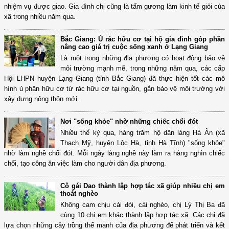
nhiệm vụ được giao. Gia đình chị cũng là tấm gương làm kinh tế giỏi của
xã trong nhiều năm qua.
Bắc Giang: Ủ rác hữu cơ tại hộ gia đình góp phần
nâng cao giá trị cuộc sống xanh ở Lạng Giang
Là một trong những địa phương có hoạt động bảo vệ
môi trường mạnh mẽ, trong những năm qua, các cấp
Hội LHPN huyện Lạng Giang (tỉnh Bắc Giang) đã thực hiện tốt các mô
hình ủ phân hữu cơ từ rác hữu cơ tại nguồn, gắn bảo vệ môi trường với
xây dựng nông thôn mới.
Nơi "sống khỏe" nhờ những chiếc chổi đót
Nhiều thế kỷ qua, hàng trăm hộ dân làng Hà Ân (xã
Thạch Mỹ, huyện Lộc Hà, tỉnh Hà Tĩnh) "sống khỏe"
nhờ làm nghề chổi đót. Mỗi ngày làng nghề này làm ra hàng nghìn chiếc
chổi, tạo công ăn việc làm cho người dân địa phương.
Cô gái Dao thành lập hợp tác xã giúp nhiều chị em
thoát nghèo
Không cam chịu cái đói, cái nghèo, chị Lý Thị Ba đã
cùng 10 chị em khác thành lập hợp tác xã. Các chị đã
lựa chọn những cây trồng thế mạnh của địa phương để phát triển và kết