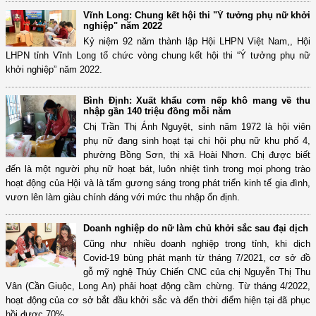
Vĩnh Long: Chung kết hội thi "Ý tưởng phụ nữ khởi
nghiệp" năm 2022
Kỷ niệm 92 năm thành lập Hội LHPN Việt Nam,, Hội
LHPN tỉnh Vĩnh Long tổ chức vòng chung kết hội thi “Ý tưởng phụ nữ
khởi nghiệp” năm 2022.
Bình Định: Xuất khẩu cơm nếp khô mang về thu
nhập gần 140 triệu đồng mỗi năm
Chị Trần Thị Ánh Nguyệt, sinh năm 1972 là hội viên
phụ nữ đang sinh hoạt tại chi hội phụ nữ khu phố 4,
phường Bồng Sơn, thị xã Hoài Nhơn. Chị được biết
đến là một người phụ nữ hoạt bát, luôn nhiệt tình trong mọi phong trào
hoạt động của Hội và là tấm gương sáng trong phát triển kinh tế gia đình,
vươn lên làm giàu chính đáng với mức thu nhập ổn định.
Doanh nghiệp do nữ làm chủ khởi sắc sau đại dịch
Cũng như nhiều doanh nghiệp trong tỉnh, khi dịch
Covid-19 bùng phát mạnh từ tháng 7/2021, cơ sở đồ
gỗ mỹ nghệ Thúy Chiến CNC của chị Nguyễn Thị Thu
Vân (Cần Giuộc, Long An) phải hoạt động cầm chừng. Từ tháng 4/2022,
hoạt động của cơ sở bắt đầu khởi sắc và đến thời điểm hiện tại đã phục
hồi được 70%.