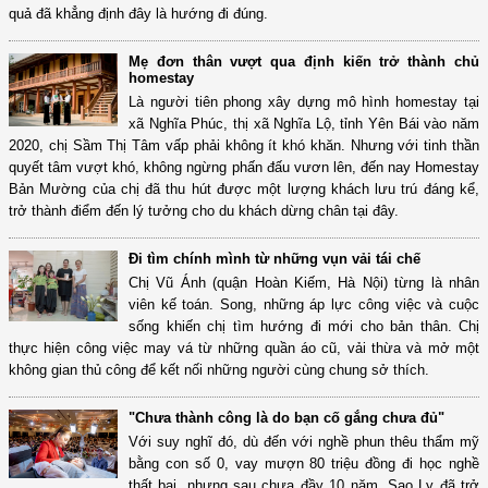
quả đã khẳng định đây là hướng đi đúng.
Mẹ đơn thân vượt qua định kiến trở thành chủ
homestay
Là người tiên phong xây dựng mô hình homestay tại
xã Nghĩa Phúc, thị xã Nghĩa Lộ, tỉnh Yên Bái vào năm
2020, chị Sầm Thị Tâm vấp phải không ít khó khăn. Nhưng với tinh thần
quyết tâm vượt khó, không ngừng phấn đấu vươn lên, đến nay Homestay
Bản Mường của chị đã thu hút được một lượng khách lưu trú đáng kể,
trở thành điểm đến lý tưởng cho du khách dừng chân tại đây.
Đi tìm chính mình từ những vụn vải tái chế
Chị Vũ Ánh (quận Hoàn Kiếm, Hà Nội) từng là nhân
viên kế toán. Song, những áp lực công việc và cuộc
sống khiến chị tìm hướng đi mới cho bản thân. Chị
thực hiện công việc may vá từ những quần áo cũ, vải thừa và mở một
không gian thủ công để kết nối những người cùng chung sở thích.
"Chưa thành công là do bạn cố gắng chưa đủ"
Với suy nghĩ đó, dù đến với nghề phun thêu thẩm mỹ
bằng con số 0, vay mượn 80 triệu đồng đi học nghề
thất bại, nhưng sau chưa đầy 10 năm, Sao Ly đã trở