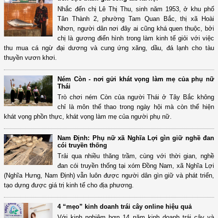
Nhắc đến chị Lê Thị Thu, sinh năm 1953, ở khu phố
Tân Thành 2, phường Tam Quan Bắc, thị xã Hoài
Nhơn, người dân nơi đây ai cũng khá quen thuộc, bởi
chị là gương điển hình trong làm kinh tế giỏi với việc
thu mua cá ngừ đại dương và cung ứng xăng, dầu, đá lạnh cho tàu
thuyền vươn khơi.
Ném Còn - nơi gửi khát vọng làm mẹ của phụ nữ
Thái
Trò chơi ném Còn của người Thái ở Tây Bắc không
chỉ là môn thể thao trong ngày hội mà còn thể hiện
khát vọng phồn thực, khát vọng làm mẹ của người phụ nữ.
Nam Định: Phụ nữ xã Nghĩa Lợi gìn giữ nghề đan
cói truyền thống
Trải qua nhiều thăng trầm, cùng với thời gian, nghề
đan cói truyền thống tại xóm Đồng Nam, xã Nghĩa Lợi
(Nghĩa Hưng, Nam Định) vẫn luôn được người dân gìn giữ và phát triển,
tạo dựng được giá trị kinh tế cho địa phương.
4 “mẹo” kinh doanh trái cây online hiệu quả
Với kinh nghiệm hơn 14 năm kinh doanh trái cây và