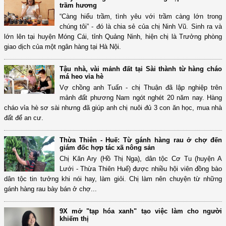
trầm hương
“Càng hiểu trầm, tình yêu với trầm càng lớn trong
chúng tôi” - đó là chia sẻ của chị Ninh Vũ. Sinh ra và
lớn lên tại huyện Móng Cái, tỉnh Quảng Ninh, hiện chị là Trưởng phòng
giao dịch của một ngân hàng tại Hà Nội.
Tậu nhà, vài mảnh đất tại Sài thành từ hàng cháo
má heo vỉa hè
Vợ chồng anh Tuấn - chị Thuận đã lập nghiệp trên
mảnh đất phương Nam ngót nghét 20 năm nay. Hàng
cháo vỉa hè sơ sài nhưng đã giúp anh chị nuôi đủ 3 con ăn học, mua nhà
đất để an cư.
Thừa Thiên - Huế: Từ gánh hàng rau ở chợ đến
giám đốc hợp tác xã nông sản
Chị Kăn Ary (Hồ Thị Nga), dân tộc Cơ Tu (huyện A
Lưới - Thừa Thiên Huế) được nhiều hội viên đồng bào
dân tộc tin tưởng khi nói hay, làm giỏi. Chị làm nên chuyện từ những
gánh hàng rau bày bán ở chợ...
9X mở "tạp hóa xanh" tạo việc làm cho người
khiếm thị