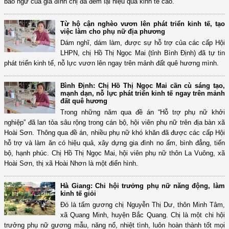
bào ngư của gia đình chị đã đem lại hiệu quả kinh tế cao.
Từ hộ cận nghèo vươn lên phát triển kinh tế, tạo
việc làm cho phụ nữ địa phương
Dám nghĩ, dám làm, được sự hỗ trợ của các cấp Hội
LHPN, chị Hồ Thị Ngọc Mai (tỉnh Bình Định) đã tự tin
phát triển kinh tế, nỗ lực vươn lên ngay trên mảnh đất quê hương mình.
Bình Định: Chị Hồ Thị Ngọc Mai cần cù sáng tạo,
mạnh dạn, nỗ lực phát triển kinh tế ngay trên mảnh
đất quê hương
Trong những năm qua đề án “Hỗ trợ phụ nữ khởi
nghiệp” đã lan tỏa sâu rộng trong cán bộ, hội viên phụ nữ trên địa bàn xã
Hoài Sơn. Thông qua đề án, nhiều phụ nữ khó khăn đã được các cấp Hội
hỗ trợ và làm ăn có hiệu quả, xây dựng gia đình no ấm, bình đẳng, tiến
bộ, hạnh phúc. Chị Hồ Thị Ngọc Mai, hội viên phụ nữ thôn La Vuông, xã
Hoài Sơn, thị xã Hoài Nhơn là một điển hình.
Hà Giang: Chi hội trưởng phụ nữ năng động, làm
kinh tế giỏi
Đó là tấm gương chị Nguyễn Thị Dư, thôn Minh Tâm,
xã Quang Minh, huyện Bắc Quang. Chị là một chi hội
trưởng phụ nữ gương mẫu, năng nổ, nhiệt tình, luôn hoàn thành tốt mọi