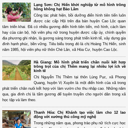
Lạng Sơn: Chị Hiển khởi nghiệp từ mô hình trồng
hồng không hạt Bảo Lâm
Công tác phát hiện, bồi dưỡng điển hình tiên tiến luôn
được các cấp Hội trên địa bàn huyện Cao Lộc quan
tâm triển khai. Đã có nhiều gương điển hình tiên tiến, mô hình, cách làm
hay của cán bộ, hội viên phụ nữ trong huyện được cấp ủy, chính quyền
địa phương ghi nhận, là gương sáng trong phát triển kinh tế, xây dựng gia
đình hạnh phúc, bền vững. Tiêu biểu trong đó là chị Hoàng Thị Hiển, sinh
năm 1985, hội viên phụ nữ thôn Chè Lân, xã Hòa Cư, huyện Cao Lộc.
Hà Giang: Mô hình phát triển chăn nuôi kết hợp
trồng trọt của chị Thêm mang lại nhiều lợi ích về
kinh tế
Chị Nguyễn Thị Thêm tại thôn Lùng Pục, xã Phong
Quang, huyện Vị Xuyên là một điển hình của xã trong
phát triển chăn nuôi kết hợp với làm vườn cho thu nhập cao. Những năm
qua, gia đình chị là tấm gương để tuyên truyền cho người dân trong xã
học tập và làm theo.
Thanh Hóa: Chị Khánh tạo việc làm cho 12 lao
động với xưởng thủ công mỹ nghệ
Trong những năm qua, phong trào phụ nữ tích cực học