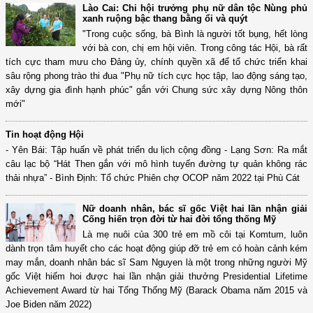
Lào Cai: Chi hội trưởng phụ nữ dân tộc Nùng phủ
xanh ruộng bậc thang bằng ổi và quýt
"Trong cuộc sống, bà Bình là người tốt bụng, hết lòng
với bà con, chị em hội viên. Trong công tác Hội, bà rất
tích cực tham mưu cho Đảng ủy, chính quyền xã để tổ chức triển khai
sâu rộng phong trào thi đua "Phụ nữ tích cực học tập, lao động sáng tạo,
xây dựng gia đình hạnh phúc" gắn với Chung sức xây dựng Nông thôn
mới"
Tin hoạt động Hội
- Yên Bái: Tập huấn về phát triển du lịch cộng đồng - Lạng Sơn: Ra mắt
câu lạc bộ “Hát Then gắn với mô hình tuyến đường tự quản không rác
thải nhựa” - Bình Định: Tổ chức Phiên chợ OCOP năm 2022 tại Phù Cát
Nữ doanh nhân, bác sĩ gốc Việt hai lần nhận giải
Cống hiến trọn đời từ hai đời tổng thống Mỹ
Là mẹ nuôi của 300 trẻ em mồ côi tại Komtum, luôn
dành trọn tâm huyết cho các hoạt động giúp đỡ trẻ em có hoàn cảnh kém
may mắn, doanh nhân bác sĩ Sam Nguyen là một trong những người Mỹ
gốc Việt hiếm hoi được hai lần nhận giải thưởng Presidential Lifetime
Achievement Award từ hai Tổng Thống Mỹ (Barack Obama năm 2015 và
Joe Biden năm 2022)