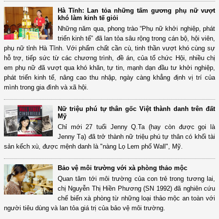
Hà Tĩnh: Lan tỏa những tấm gương phụ nữ vượt
khó làm kinh tế giỏi
Những năm qua, phong trào “Phụ nữ khởi nghiệp, phát
triển kinh tế” đã lan tỏa sâu rộng trong cán bộ, hội viên,
phụ nữ tỉnh Hà Tĩnh. Với phẩm chất cần cù, tinh thần vượt khó cùng sự
hỗ trợ, tiếp sức từ các chương trình, đề án, của tổ chức Hội, nhiều chị
em phụ nữ đã vượt qua khó khăn, tự tin, mạnh dạn đầu tư khởi nghiệp,
phát triển kinh tế, nâng cao thu nhập, ngày càng khẳng định vị trí của
mình trong gia đình và xã hội.
Nữ triệu phú tự thân gốc Việt thành danh trên đất
Mỹ
Chỉ mới 27 tuổi Jenny Q.Ta (hay còn được gọi là
Jenny Tạ) đã trở thành nữ triệu phú tự thân có khối tài
sản kếch xù, được mệnh danh là "nàng Lọ Lem phố Wall", Mỹ.
Bảo vệ môi trường với xà phòng thảo mộc
Quan tâm tới môi trường của con trẻ trong tương lai,
chị Nguyễn Thị Hiền Phương (SN 1992) đã nghiên cứu
chế biến xà phòng từ những loại thảo mộc an toàn với
người tiêu dùng và lan tỏa giá trị của bảo vệ môi trường.