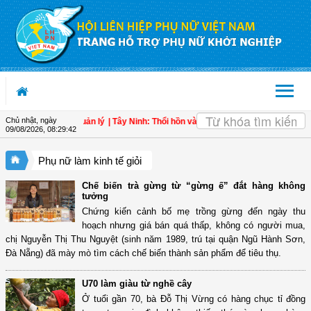
Truy cập nội dung luôn
OK
Chủ nhật, ngày
 tham gia quản lý
| Tây Ninh: Thổi hồn vào nón lá, tạo sinh kế cho phụ nữ nông 
09/08/2026
,
08:29:44
Phụ nữ làm kinh tế giỏi
Chế biến trà gừng từ “gừng ế” đắt hàng không
tưởng
Chứng kiến cảnh bố mẹ trồng gừng đến ngày thu
hoạch nhưng giá bán quá thấp, không có người mua,
chị Nguyễn Thị Thu Nguyệt (sinh năm 1989, trú tại quận Ngũ Hành Sơn,
Đà Nẵng) đã mày mò tìm cách chế biến thành sản phẩm để tiêu thụ.
U70 làm giàu từ nghề cây
Ở tuổi gần 70, bà Đỗ Thị Vừng có hàng chục tỉ đồng