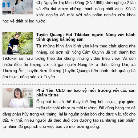
Chị Nguyễn Thị Minh Đăng (SN 1989) khởi nghiệp 2 lần
và đều đạt được những thành công nhất định. Đó là
khởi nghiệp đổi mới với sản phẩm nghiên cứu khoa
học về thiết bị lọc nước.
Tuyên Quang: Hot Tiktoker người Nùng với hành
trình quảng bá nông sản
Từ những hình ảnh bình yên kèm theo chất giọng nhẹ
nhàng, cô sơn nữ Nông Cẩm Quỳnh đã trở thành hot
Tiktoker sở hữu lượng theo dõi khủng, những video triệu view. Và còn
nhiều điều ấn tượng với cô gái người Nùng 9x ở thôn Đồng Dài, xã
Thượng Ấm, huyện Sơn Dương (Tuyên Quang) trên hành trình quảng bá
ẩm thực, nông sản xứ Tuyên.
Phú Yên: CEO nữ bảo vệ môi trường với các sản
phẩm từ tre
Ống hút tre có thể thay thế ống hút nhựa, giúp giảm
thiểu rác thải nhựa ra môi trường. Đồ dùng bằng tre dễ
dàng phân hủy trong vài tháng, lại là nguồn phân bón cho thực vật, tốt cho
đất. Vì thế, nhiều người đã theo đuổi con đường tạo ra những sản phẩm
tự nhiên để giúp ích cho việc bảo vệ môi trường sống.