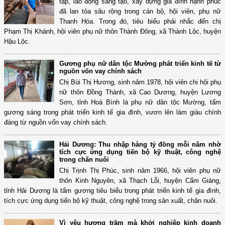
tập, lao động sáng tạo, xây dựng gia đình hạnh phúc
đã lan tỏa sâu rộng trong cán bộ, hội viên, phụ nữ
Thanh Hóa. Trong đó, tiêu biểu phải nhắc đến chị
Phạm Thị Khánh, hội viên phụ nữ thôn Thành Đông, xã Thành Lộc, huyện
Hậu Lộc.
Gương phụ nữ dân tộc Mường phát triển kinh tế từ
nguồn vốn vay chính sách
Chị Bùi Thị Hương, sinh năm 1978, hội viên chi hội phụ
nữ thôn Đồng Thành, xã Cao Dương, huyện Lương
Sơn, tỉnh Hoà Bình là phụ nữ dân tộc Mường, tấm
gương sáng trong phát triển kinh tế gia đình, vươn lên làm giàu chính
đáng từ nguồn vốn vay chính sách.
Hải Dương: Thu nhập hàng tỷ đồng mỗi năm nhờ
tích cực ứng dụng tiến bộ kỹ thuật, công nghệ
trong chăn nuôi
Chị Trịnh Thị Phúc, sinh năm 1966, hội viên phụ nữ
thôn Kinh Nguyên, xã Thạch Lỗi, huyện Cẩm Giàng,
tỉnh Hải Dương là tấm gương tiêu biểu trong phát triển kinh tế gia đình,
tích cực ứng dụng tiến bộ kỹ thuật, công nghệ trong sản xuất, chăn nuôi.
Vì yêu hương trầm mà khởi nghiệp kinh doanh