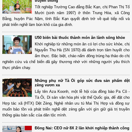
truyền thống
Tốt nghiệp Trường Cao đẳng Bắc Kạn, chị Phan Thị Tố
Mười (sinh năm 1997) ở thôn Trung Hòa, xã Công
Bằng, huyện Pác Nặm, tỉnh Bắc Kạn quyết định trở về quê tiếp nối và
phát triển nghề làm bún khô của gia đình.
U50 biến bài thuốc thành món ăn lành sống khỏe
Khởi nghiệp từ những món ăn có lợi cho sức khỏe, chị
Nguyễn Thu Hà (SN 1970) đã dành trọn tâm huyết cho
ẩm thực. Đặc biệt, cháo nấm đông trùng hạ thảo do chị
nghiên cứu và chế biến đã gây thương nhớ với những người yêu thích
thực phẩm chay.
Những phụ nữ Tà Ôi góp sức đưa sản phẩm dệt
zèng vươn xa
Lấy tên Aza Koonh, một lễ hội của đồng bào Pa Cô -
Tà Ôi, Di sản văn hóa phi vật thể Quốc gia, để đặt cho
Hợp tác xã (HTX) Dệt Zèng, Nghệ nhân ưu tú Mai Thị Hợp và đồng sự
muốn bảo tồn và phát triển nghề dệt zèng gắn với gìn giữ giá trị truyền
thống giàu bản sắc của dân tộc mình.
Đồng Nai: CEO nữ 8X 2 lần khởi nghiệp thành công