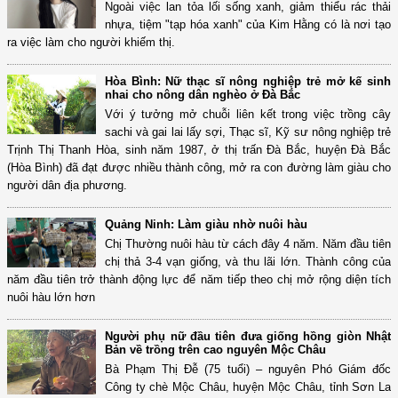
Ngoài việc lan tỏa lối sống xanh, giảm thiểu rác thải
nhựa, tiệm "tạp hóa xanh" của Kim Hằng có là nơi tạo
ra việc làm cho người khiếm thị.
Hòa Bình: Nữ thạc sĩ nông nghiệp trẻ mở kế sinh
nhai cho nông dân nghèo ở Đà Bắc
Với ý tưởng mở chuỗi liên kết trong việc trồng cây
sachi và gai lai lấy sợi, Thạc sĩ, Kỹ sư nông nghiệp trẻ
Trịnh Thị Thanh Hòa, sinh năm 1987, ở thị trấn Đà Bắc, huyện Đà Bắc
(Hòa Bình) đã đạt được nhiều thành công, mở ra con đường làm giàu cho
người dân địa phương.
Quảng Ninh: Làm giàu nhờ nuôi hàu
Chị Thường nuôi hàu từ cách đây 4 năm. Năm đầu tiên
chị thả 3-4 vạn giống, và thu lãi lớn. Thành công của
năm đầu tiên trở thành động lực để năm tiếp theo chị mở rộng diện tích
nuôi hàu lớn hơn
Người phụ nữ đầu tiên đưa giống hồng giòn Nhật
Bản về trồng trên cao nguyên Mộc Châu
Bà Phạm Thị Đễ (75 tuổi) – nguyên Phó Giám đốc
Công ty chè Mộc Châu, huyện Mộc Châu, tỉnh Sơn La