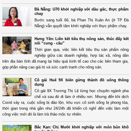
Đà Nẵng: U70 khởi nghiệp với dầu gấc, thực phẩm
chay
Bước sang tuổi 66, bà Phan Thị Xuân An (ở TP Đà
Nẵng) vẫn quyết tâm khởi nghiệp với thực phẩm chay.
Hưng Yên: Liên kết tiêu thụ nông sản, thúc đẩy kết
nối “cung - cầu”
Thời gian qua, việc liên kết tiêu thụ sản phẩm nông
nghiệp giữa các doanh nghiệp, hợp tác xã, nông dân
trên địa bàn tỉnh đã mang lại hiệu quả kinh tế cao cho các bên tham gia,
góp phần nâng cao giá trị và sức cạnh tranh cho nông sản.
Cô gái Huế 9X biến gừng thành đồ uống thông
dụng
Cô gái 9X Trương Thị Lệ từng học chuyên ngành pha
chế và sau đó đi làm ở nhiều nơi. Nhưng đến khi dịch
Covid xảy ra, cuộc sống bị đảo lộn, khu vực cô sinh sống bị phong tỏa,
thời gian trong nhà gần như 24/24h đã khiến cô nghĩ đến việc làm một
công việc mới đó là làm trà thảo mộc tự nhiên.
Bắc Kạn: Chị Mười khởi nghiệp với món bún khô