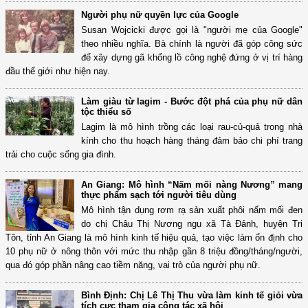
Người phụ nữ quyền lực của Google
Susan Wojcicki được gọi là "người mẹ của Google"
theo nhiều nghĩa. Bà chính là người đã góp công sức
để xây dựng gã khổng lồ công nghệ đứng ở vị trí hàng
đầu thế giới như hiện nay.
Làm giàu từ lagim - Bước đột phá của phụ nữ dân
tộc thiểu số
Lagim là mô hình trồng các loại rau-củ-quả trong nhà
kính cho thu hoạch hàng tháng đảm bảo chi phí trang
trải cho cuộc sống gia đình.
An Giang: Mô hình “Nấm mối nàng Nương” mang
thực phẩm sạch tới người tiêu dùng
Mô hình tận dụng rơm rạ sản xuất phôi nấm mối đen
do chị Châu Thị Nương ngụ xã Tà Đảnh, huyện Tri
Tôn, tỉnh An Giang là mô hình kinh tế hiệu quả, tạo việc làm ổn định cho
10 phụ nữ ở nông thôn với mức thu nhập gần 8 triệu đồng/tháng/người,
qua đó góp phần nâng cao tiềm năng, vai trò của người phụ nữ.
Bình Định: Chị Lê Thị Thu vừa làm kinh tế giỏi vừa
tích cực tham gia công tác xã hội