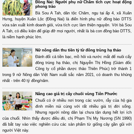
Đồng Nai: Người phụ nữ Chăm tích cực hoạt động
phong trào
Bà Sou A Tah, dân tộc Chăm, ngụ tại ấp 4, xã Xuân
Hưng, huyện Xuân Lộc (Đồng Nai) là điển hình phụ nữ đồng bào DTTS
vừa sản xuất kinh doanh giỏi, vừa tích cực làm thiện nguyện. Với bà Sou
A Tah, có điều kiện để giúp đỡ mọi người, nhất là bà con đồng bào DTTS,
là niềm hạnh phúc lớn.
Nữ nông dân thu tiền tỷ từ đông trùng hạ thảo
Đánh đổi cả tiền bạc, mồ hôi và nước mắt để nuôi cấy
đông trùng hạ thảo, chị Nguyễn Thị Hồng (Giám đốc
Công ty cổ phần dược thảo Thiên Phúc) trở thành 1
trong 9 nữ Nông dân Việt Nam xuất sắc năm 2021, có doanh thu khủng
nhất - trên 40 tỷ đồng/năm.
Nâng cao giá trị cây chuối vùng Tiên Phước
Chuối có ở nhiều nơi trong các vườn, rẫy của hộ gia
đình miền núi cùng với rất nhiều giá trị đời sống.
Nhưng người nông dân lại chưa tận dụng hết lợi ích
của chuối. Nhìn thấy được điều đó, chị Phạm Thị Mỵ Nương (SN 1990)
đã bắt tay vào việc nghiên cứu các sản phẩm từ giống cây gần gũi với
người Việt này.