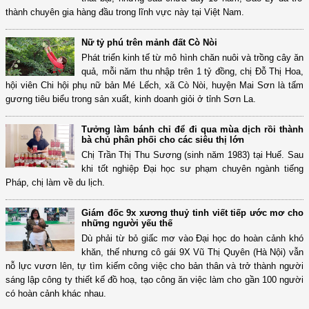
thành chuyên gia hàng đầu trong lĩnh vực này tại Việt Nam.
Nữ tỷ phú trên mảnh đất Cò Nòi
Phát triển kinh tế từ mô hình chăn nuôi và trồng cây ăn
quả, mỗi năm thu nhập trên 1 tỷ đồng, chị Đỗ Thị Hoa,
hội viên Chi hội phụ nữ bản Mé Lếch, xã Cò Nòi, huyện Mai Sơn là tấm
gương tiêu biểu trong sản xuất, kinh doanh giỏi ở tỉnh Sơn La.
Tưởng làm bánh chỉ để đi qua mùa dịch rồi thành
bà chủ phân phối cho các siêu thị lớn
Chị Trần Thị Thu Sương (sinh năm 1983) tại Huế. Sau
khi tốt nghiệp Đại học sư phạm chuyên ngành tiếng
Pháp, chị làm về du lịch.
Giám đốc 9x xương thuỷ tinh viết tiếp ước mơ cho
những người yếu thế
Dù phải từ bỏ giấc mơ vào Đại học do hoàn cảnh khó
khăn, thế nhưng cô gái 9X Vũ Thị Quyên (Hà Nội) vẫn
nỗ lực vươn lên, tự tìm kiếm công việc cho bản thân và trở thành người
sáng lập công ty thiết kế đồ hoạ, tạo công ăn việc làm cho gần 100 người
có hoàn cảnh khác nhau.