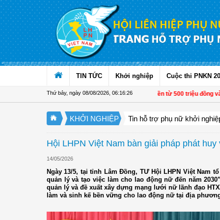
Truy cập nội dung luôn
TIN TỨC
Khởi nghiệp
Cuộc thi PNKN 2
Thứ bảy, ngày 08/08/2026
,
06:16:28
Từ 1/11, chuyển tiền từ 500 triệu đồng và 1.000 US
KHỞI NGHIỆP
Tin hỗ trợ phụ nữ khởi nghiệ
Hội LHPN Việt Nam bàn giải pháp phát huy va
14/05/2026
Ngày 13/5, tại tỉnh Lâm Đồng, TƯ Hội LHPN Việt Nam tổ
quản lý và tạo việc làm cho lao động nữ đến năm 2030
quản lý và đề xuất xây dựng mạng lưới nữ lãnh đạo HTX"
làm và sinh kế bền vững cho lao động nữ tại địa phươn