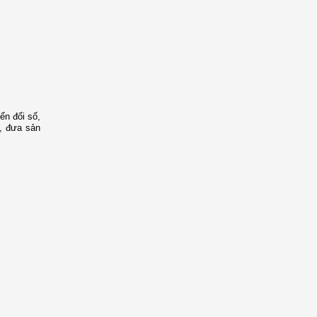
ển đổi số,
, đưa sản