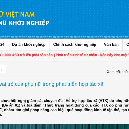
024
Dự án khởi nghiệp
Chính sách khởi nghiệp
Văn bản
C
D trở lên phải báo cáo
| Phát triển kinh tế tư nhân - Đòn bẩy cho một Việt Nam 
p
Xem cỡ chữ
i trò của phụ nữ trong phát triển hợp tác xã
 chức hội nghị giám sát chuyên đề “Hỗ trợ hợp tác xã (HTX) do phụ nữ
” (Đề án 01) và tọa đàm "Thực trạng hoạt động của các HTX do phụ nữ
, nhằm tìm giải pháp nâng cao hiệu quả hoạt động kinh tế tập thể, tạo 
g.