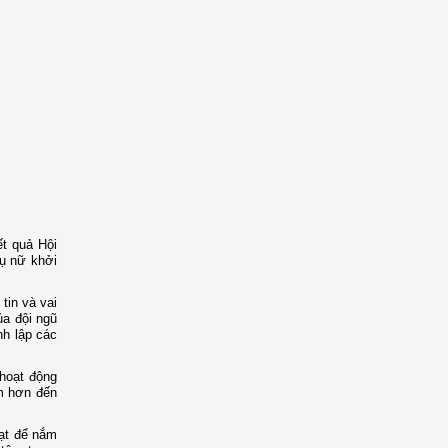
t quả Hội
hụ nữ khởi
tin và vai
ủa đội ngũ
nh lập các
 hoạt động
âm hơn đến
ạt để nắm