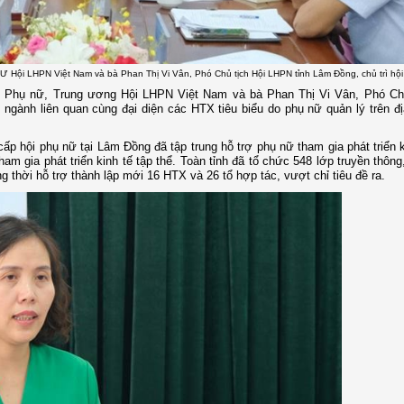
Ư Hội LHPN Việt Nam và bà Phan Thị Vi Vân, Phó Chủ tịch Hội LHPN tỉnh Lâm Đồng, chủ trì hội
c Phụ nữ, Trung ương Hội LHPN Việt Nam và bà Phan Thị Vi Vân, Phó Chủ
ngành liên quan cùng đại diện các HTX tiêu biểu do phụ nữ quản lý trên đị
cấp hội phụ nữ tại Lâm Đồng đã tập trung hỗ trợ phụ nữ tham gia phát triển k
am gia phát triển kinh tế tập thể. Toàn tỉnh đã tổ chức 548 lớp truyền thông
 thời hỗ trợ thành lập mới 16 HTX và 26 tổ hợp tác, vượt chỉ tiêu đề ra.