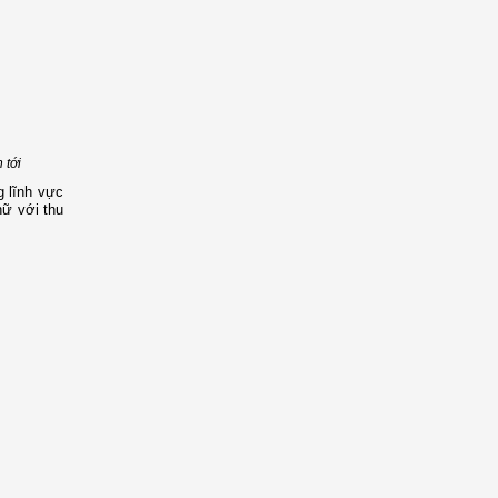
 tới
g lĩnh vực
nữ với thu