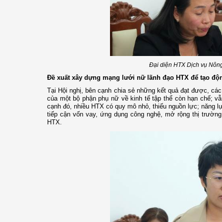
Đại diện HTX Dịch vụ Nông
Đề xuất xây dựng mạng lưới nữ lãnh đạo HTX để tạo động
Tại Hội nghị, bên cạnh chia sẻ những kết quả đạt được, các
của một bộ phận phụ nữ về kinh tế tập thể còn hạn chế; vẫ
cạnh đó, nhiều HTX có quy mô nhỏ, thiếu nguồn lực; năng l
tiếp cận vốn vay, ứng dụng công nghệ, mở rộng thị trườn
HTX.