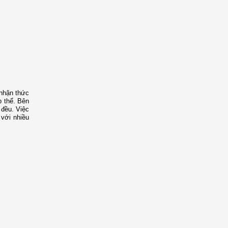
 nhận thức
p thể. Bên
 đều. Việc
 với nhiều