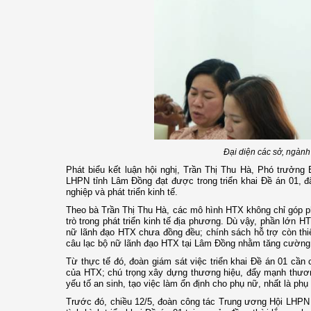
Đại diện các sở, ngành 
Phát biểu kết luận hội nghị, Trần Thị Thu Hà, Phó trưởn
LHPN tỉnh Lâm Đồng đạt được trong triển khai Đề án 01, đặ
nghiệp và phát triển kinh tế.
Theo bà Trần Thị Thu Hà, các mô hình HTX không chỉ góp ph
trò trong phát triển kinh tế địa phương. Dù vậy, phần lớn 
nữ lãnh đạo HTX chưa đồng đều; chính sách hỗ trợ còn thiếu
câu lạc bộ nữ lãnh đạo HTX tại Lâm Đồng nhằm tăng cường k
Từ thực tế đó, đoàn giám sát việc triển khai Đề án 01 cần
của HTX; chú trọng xây dựng thương hiệu, đẩy mạnh thương
yếu tố an sinh, tạo việc làm ổn định cho phụ nữ, nhất là ph
Trước đó, chiều 12/5, đoàn công tác Trung ương Hội LHPN