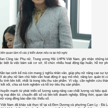
liên quan làm rõ các ý kiến được nêu ra tại hội nghị
g Ban Công tác Phụ nữ, Trung ương Hội LHPN Việt Nam, ghi nhận những kế
c biệt là việc bám sát cơ sở, tổ chức nhiều hoạt động tập huấn, hỗ trợ p
ần tạo sinh kế mà còn mang ý nghĩa nhân văn, giúp phụ nữ nâng cao sự tự 
HTX do phụ nữ làm chủ hiện vẫn hoạt động ở quy mô nhỏ; năng lực quản trị c
 tính liên kết, nhất là trong tiêu thụ sản phẩm. Vì vậy, cần nghiên cứu thà
ết nối, chia sẻ kinh nghiệm và hỗ trợ tiêu thụ sản phẩm.
 chuyển mạnh từ phát triển số lượng sang nâng cao chất lượng và hiệu quả
 mại điện tử, chuyển đổi số và liên kết doanh nghiệp. Đồng thời, quan t
ụ nữ vùng đồng bào dân tộc thiểu số.
 Việt Nam đã khảo sát thực tế tại xã Đơn Dương và phường Cam Ly - Đà L