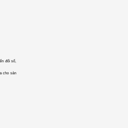
ển đổi số,
ra cho sản