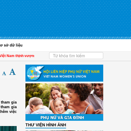
ơ sở dữ liệu
thịnh vượng
| Hội LHPN tỉnh Kiên Giang biểu dương phụ nữ tiêu biểu trong tham 
 tham gia
 tham gia
thêm việc
THƯ VIỆN HÌNH ẢNH