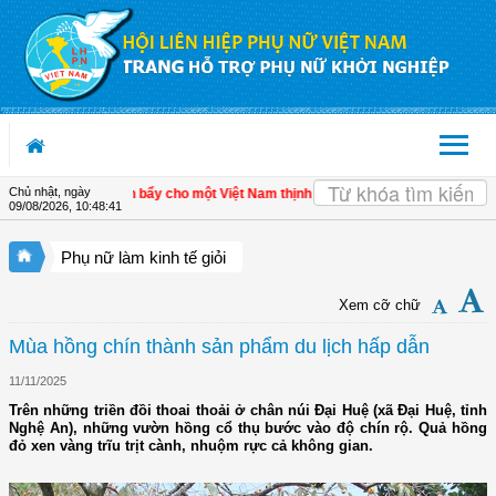
Truy cập nội dung luôn
Chủ nhật, ngày
inh tế tư nhân - Đòn bẩy cho một Việt Nam thịnh vượng
| Hội LHPN tỉnh Kiên Gia
09/08/2026
,
10:48:42
Phụ nữ làm kinh tế giỏi
Xem cỡ chữ
Mùa hồng chín thành sản phẩm du lịch hấp dẫn
11/11/2025
Trên những triền đồi thoai thoải ở chân núi Đại Huệ (xã Đại Huệ, tỉnh
Nghệ An), những vườn hồng cổ thụ bước vào độ chín rộ. Quả hồng
đỏ xen vàng trĩu trịt cành, nhuộm rực cả không gian.