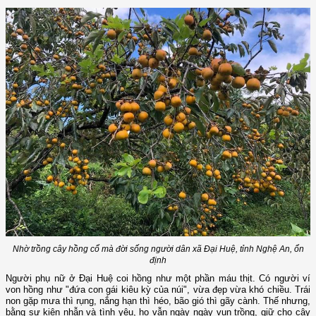
Nhờ trồng cây hồng cổ mà đời sống người dân xã Đại Huệ, tỉnh Nghệ An, ổn
định
Người phụ nữ ở Đại Huệ coi hồng như một phần máu thịt. Có người ví
von hồng như "đứa con gái kiêu kỳ của núi", vừa đẹp vừa khó chiều. Trái
non gặp mưa thì rụng, nắng hạn thì héo, bão gió thì gãy cành. Thế nhưng,
bằng sự kiên nhẫn và tình yêu, họ vẫn ngày ngày vun trồng, giữ cho cây