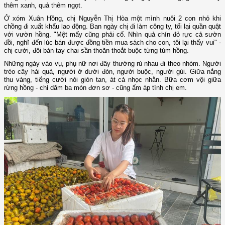
thêm xanh, quả thêm ngọt.
Ở xóm Xuân Hồng, chị Nguyễn Thị Hòa một mình nuôi 2 con nhỏ khi
chồng đi xuất khẩu lao động. Ban ngày chị đi làm công ty, tối lại quần quật
với vườn hồng. "Mệt mấy cũng phải cố. Nhìn quả chín đỏ rực cả sườn
đồi, nghĩ đến lúc bán được đồng tiền mua sách cho con, tôi lại thấy vui" -
chị cười, đôi bàn tay chai sần thoăn thoắt buộc từng túm hồng.
Những ngày vào vụ, phụ nữ nơi đây thường rủ nhau đi theo nhóm. Người
trèo cây hái quả, người ở dưới đón, người buộc, người gùi. Giữa nắng
thu vàng, tiếng cười nói giòn tan, át cả nhọc nhằn. Bữa cơm vội giữa
rừng hồng - chỉ dăm ba món đơn sơ - cũng ấm áp tình chị em.