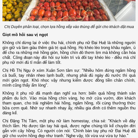
Chị Duyên phân loại, chọn lựa hồng xếp vào thùng để gửi cho khách đặt mua
Giọt mồ hôi sau vị ngọt
Không chỉ dừng lại ở việc thu hái, chính phụ nữ Đại Huệ là những người
gìn giữ và làm giàu thêm giá trị quả hồng. Họ khéo léo trong khâu ngâm, ủ
để cho ra những mẻ hồng giòn, hồng chín đỏ thơm lịm mà không cần hóa
chất. Công đoạn này đòi hỏi sự kiên trì và đôi tay khéo léo - điều mà chỉ
phụ nữ mới đủ tỉ mẩn để làm tốt.
Chị Hồ Thị Ngụ ở xóm Xuân Sơn tâm sự: "Nhiều hôm đứng ngâm hồng
cả buổi, tay nhăn nheo lạnh buốt, nhưng phải đủ ngày đủ nước thì quả
mới giòn ngọt. Khó nhọc vậy nhưng kiếm được đồng tiền chân chính,
mình cũng thấy ấm lòng".
Không ít phụ nữ đã mạnh dạn nghĩ xa hơn: biến quả hồng thành sản
phẩm du lịch. Vào mùa hồng chín vàng, họ mở cửa vườn, đón khách
tham quan, cho trải nghiệm hái hồng, ngâm hồng, rồi cùng thưởng thức
bữa cơm quê. Nhờ sự nhanh nhạy ấy, nhiều gia đình có thêm nguồn thu
đáng kể.
Chị Đặng Thị Tâm, một phụ nữ làm homestay, chia sẻ: "Khách về đây
thích lắm. Họ được tận tay hái quả, được nghe chúng tôi kể chuyện đời
gắn với cây hồng. Có người còn nói: 'Chính bàn tay phụ nữ Đại Huệ đã
giữ cho vườn hồng đẹp như tranh.' Nghe vậy, tôi vừa vui vừa tự hào."