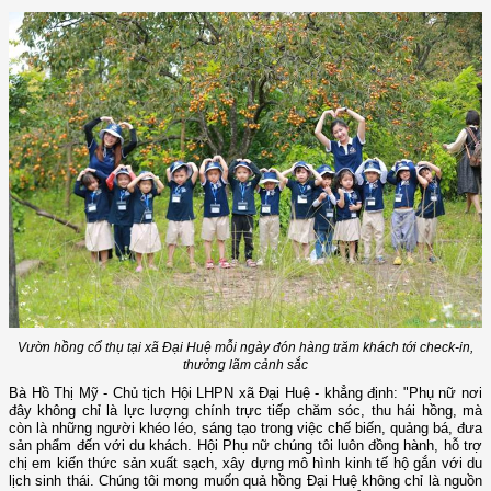
Vườn hồng cổ thụ tại xã Đại Huệ mỗi ngày đón hàng trăm khách tới check-in,
thưởng lãm cảnh sắc
Bà Hồ Thị Mỹ - Chủ tịch Hội LHPN xã Đại Huệ - khẳng định: "Phụ nữ nơi
đây không chỉ là lực lượng chính trực tiếp chăm sóc, thu hái hồng, mà
còn là những người khéo léo, sáng tạo trong việc chế biến, quảng bá, đưa
sản phẩm đến với du khách. Hội Phụ nữ chúng tôi luôn đồng hành, hỗ trợ
chị em kiến thức sản xuất sạch, xây dựng mô hình kinh tế hộ gắn với du
lịch sinh thái. Chúng tôi mong muốn quả hồng Đại Huệ không chỉ là nguồn