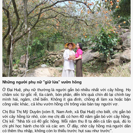
Những người phụ nữ "giữ lửa" vườn hồng
Ở Đại Huệ, phụ nữ thường là người gắn bó nhiều nhất với cây hồng. Họ
chăm sóc từ gốc rễ, tỉa cành, bón phân, đến khi quả chín đỏ lại chính t­­ay
mình hái, ngâm, chế biến. Không ít gia đình, chồng đi làm xa hoặc bận
công việc khác, cả khu vườn hồng chỉ trông vào bàn tay người vợ.
Chị Bùi Thị Mỹ Duyên (xóm 8, Nam Anh, xã Đại Huệ) cho biết, chị gắn bó
với cây hồng từ nhỏ, còn mẹ chị đã có hơn 40 năm gắn bó với cây hồng.
Chị kể: "Nhà tôi có 40 gốc hồng. Mỗi năm thu 8 tạ đến cả tấn quả, đủ lo
chi phí học hành cho tôi và các em. Ở đây, nhờ cây hồng mà người dân
có thêm thu nhập, không còn lo thiếu trước hụt sau như trước".