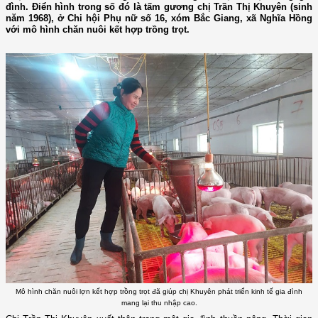
đình. Điển hình trong số đó là tấm gương chị Trần Thị Khuyên (sinh
năm 1968), ở Chi hội Phụ nữ số 16, xóm Bắc Giang, xã Nghĩa Hồng
với mô hình chăn nuôi kết hợp trồng trọt.
Mô hình chăn nuôi lợn kết hợp trồng trọt đã giúp chị Khuyên phát triển kinh tế gia đình
mang lại thu nhập cao.