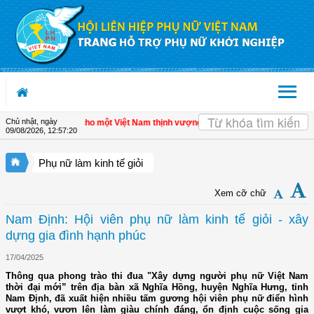
Truy cập nội dung luôn
Chủ nhật, ngày
ế tư nhân - Đòn bẩy cho một Việt Nam thịnh vượng
| Hội LHPN tỉnh Kiên Giang bi
09/08/2026
,
12:57:21
Phụ nữ làm kinh tế giỏi
Xem cỡ chữ
Nam Định: Hội viên phụ nữ làm kinh tế giỏi - xây
dựng gia đình hạnh phúc
17/04/2025
Thông qua phong trào thi đua "Xây dựng người phụ nữ Việt Nam
thời đại mới” trên địa bàn xã Nghĩa Hồng, huyện Nghĩa Hưng, tỉnh
Nam Định, đã xuất hiện nhiều tấm gương hội viên phụ nữ điển hình
vượt khó, vươn lên làm giàu chính đáng, ổn định cuộc sống gia