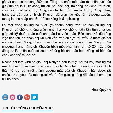
gà, vịt các loại khoảng 200 con. Tổng thu nhập một năm từ chăn nuôi của
gia đình chị là 11 tỷ đồng, trừ chi phí các loại, trả công lao động, thức ăn,
công kỹ thuật là 9,5 tỷ đồng, còn lại lãi mỗi năm là 1,5 tỷ đồng. Hiện,
trang trại của gia đình chị Khuyên đã giúp tạo việc làm thường xuyên,
mang lại thu nhập cho 5 – 10 lao động ở địa phương.
Là một trong những hộ nuôi lợn thành công trên địa bàn nhưng chị
Khuyên và chồng không giấu nghề. Hai vợ chồng luôn tận tình chia sẻ,
giúp đỡ kỹ thuật chăn nuôi cho các hội viên khác. Bên cạnh đó, dù công
việc bận rộn, cá nhân chị Khuyên vẫn rất tích cực thu xếp để tham gia sôi
nổi các hoạt động, phong trào phụ nữ và các cuộc vận động ở địa
phương. Hằng năm, chị Khuyên trích một phần kinh phí từ 20 – 25 triệu
đồng từ lãi chăn nuôi có được để ủng hộ cho các hoạt động xã hội của
các đoàn thể tại cơ sở.
Không chỉ làm kinh tế giỏi, chị Khuyên còn là một người vợ, một người
mẹ dịu hiền, mẫu mực. Các con của chị đều chăm ngoan, học giỏi. Tinh
thần nỗ lực, sự nhiệt thành, gương mẫu của chị Khuyên nhận được rất
nhiều sự tin yêu của mọi người và là tấm gương sáng để các chị em, phụ
nữ noi theo.
Hoa Quỳnh
TIN TỨC CÙNG CHUYÊN MỤC