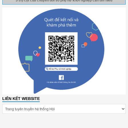
5 trụ cột của chuyển đổi số phụ nữ khởi nghiệp cần tìm hiểu
LIÊN KẾT WEBSITE