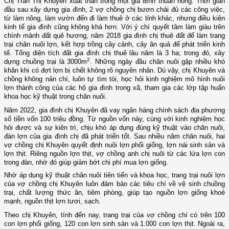
Chị Trần Thị Khuyên
x
uất thân trong một gia đình thuần nông. Thời gian
đầu sau xây dựng gia đình, 2 vợ chồng chị bươn chải đủ các công việc,
từ làm nông, làm vườn đến đi làm thuê ở các tỉnh khác, nhưng
điều kiện
kinh tế gia
đình
cũng không khá
hơn. Với ý chí quyết tâm
làm giàu trên
chính mảnh đất quê hương,
năm 2018 gia đình chị thuê đất để làm trang
trại
chăn nuôi
lợn
, kết
hợp trồng cây cảnh, cây ăn quả để phát triển kinh
tế. Tổng diện tích đất gia đình chị thuê lâu năm là 3 ha; trong đó, xây
2
dựng chuồng trại là 3000m
. Những ngày đầu chăn nuôi gặp nhiều khó
khăn khi có đợt lợn bị chết không rõ nguyên nhân. Dù vậy, chị Khuyên và
chồng không nản chí, luôn tự tìm tòi, học hỏi kinh nghiệm
mô hình
nuôi
lợn
thành công
của các hộ gia đình trong xã, tham gia các lớp tập huấn
khoa học kỹ thuật trong chăn nuôi.
Năm 2022,
gia đình chị
Khuyên đã vay ngân hàng chính sách địa phương
số tiền
vốn
100 triệu đồng. Từ nguồn vốn này, cùng với kinh nghiệm học
hỏi được và sự kiên trì, chịu khó áp dụng đúng kỹ thuật vào chăn nuôi,
đàn lợn của gia đình chị đã phát triển tốt. Sau nhiều năm chăn nuôi, hai
vợ chồng chị Khuyên quyết định nuôi lợn phối giống, lợn nái sinh sản và
lợn thịt. Riêng nguồn lợn thịt, vợ chồng anh chị nuôi từ các lứa
l
ợn con
trong đàn, nhờ đó giúp
giảm bớt chi phí
mua lợn giống
.
Nhờ áp dụng kỹ thuật chăn nuôi tiên tiến và khoa học, trang trại nuôi lợn
của vợ chồng chị Khuyên luôn đảm bảo các tiêu chí về vệ sinh chuồng
trại, chất lượng thức ăn, tiêm phòng, giúp tạo nguồn lợn giống khoẻ
mạnh, nguồn thịt lợn tươi, sạch.
Theo
chị Khuyên, tính đến nay, trang trại của vợ chồng chí có trên 100
con lợn phối giống, 120 con lợn sinh sản và 1.000 con lợn thịt. Ngoài ra,