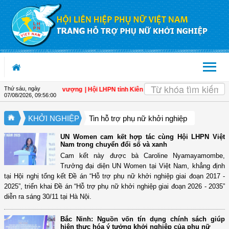
Truy cập nội dung luôn
OK
Thứ sáu, ngày
ột Việt Nam thịnh vượng
| Hội LHPN tỉnh Kiên Giang biểu dương phụ nữ tiêu biểu
07/08/2026
,
09:56:01
KHỞI NGHIỆP
Tin hỗ trợ phụ nữ khởi nghiệp
UN Women cam kết hợp tác cùng Hội LHPN Việt
Nam trong chuyển đổi số và xanh
Cam kết này được bà Caroline Nyamayamombe,
Trưởng đại diện UN Women tại Việt Nam, khẳng định
tại Hội nghị tổng kết Đề án “Hỗ trợ phụ nữ khởi nghiệp giai đoạn 2017 -
2025”, triển khai Đề án “Hỗ trợ phụ nữ khởi nghiệp giai đoạn 2026 - 2035”
diễn ra sáng 30/11 tại Hà Nội.
Bắc Ninh: Nguồn vốn tín dụng chính sách giúp
hiện thực hóa ý tưởng khởi nghiệp của phụ nữ