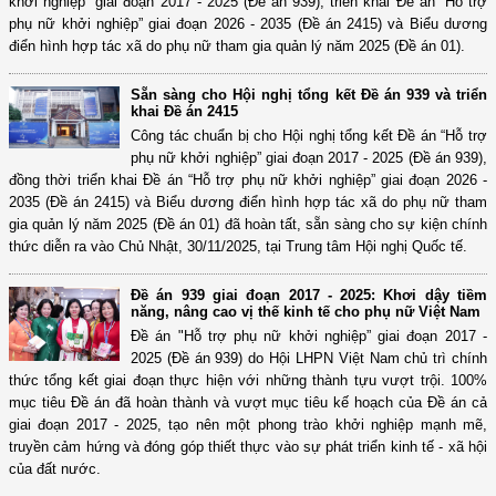
khởi nghiệp” giai đoạn 2017 - 2025 (Đề án 939), triển khai Đề án “Hỗ trợ
phụ nữ khởi nghiệp” giai đoạn 2026 - 2035 (Đề án 2415) và Biểu dương
điển hình hợp tác xã do phụ nữ tham gia quản lý năm 2025 (Đề án 01).
Sẵn sàng cho Hội nghị tổng kết Đề án 939 và triển
khai Đề án 2415
Công tác chuẩn bị cho Hội nghị tổng kết Đề án “Hỗ trợ
phụ nữ khởi nghiệp” giai đoạn 2017 - 2025 (Đề án 939),
đồng thời triển khai Đề án “Hỗ trợ phụ nữ khởi nghiệp” giai đoạn 2026 -
2035 (Đề án 2415) và Biểu dương điển hình hợp tác xã do phụ nữ tham
gia quản lý năm 2025 (Đề án 01) đã hoàn tất, sẵn sàng cho sự kiện chính
thức diễn ra vào Chủ Nhật, 30/11/2025, tại Trung tâm Hội nghị Quốc tế.
Đề án 939 giai đoạn 2017 - 2025: Khơi dậy tiềm
năng, nâng cao vị thế kinh tế cho phụ nữ Việt Nam
Đề án "Hỗ trợ phụ nữ khởi nghiệp” giai đoạn 2017 -
2025 (Đề án 939) do Hội LHPN Việt Nam chủ trì chính
thức tổng kết giai đoạn thực hiện với những thành tựu vượt trội. 100%
mục tiêu Đề án đã hoàn thành và vượt mục tiêu kế hoạch của Đề án cả
giai đoạn 2017 - 2025, tạo nên một phong trào khởi nghiệp mạnh mẽ,
truyền cảm hứng và đóng góp thiết thực vào sự phát triển kinh tế - xã hội
của đất nước.