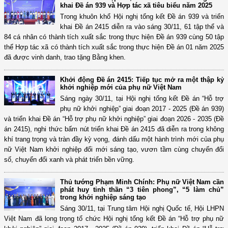
khai Đề án 939 và Hợp tác xã tiêu biểu năm 2025
Trong khuôn khổ Hội nghị tổng kết Đề án 939 và triển
khai Đề án 2415 diễn ra vào sáng 30/11, 61 tập thể và
84 cá nhân có thành tích xuất sắc trong thực hiện Đề án 939 cùng 50 tập
thể Hợp tác xã có thành tích xuất sắc trong thực hiện Đề án 01 năm 2025
đã được vinh danh, trao tặng Bằng khen.
Khởi động Đề án 2415: Tiếp tục mở ra một thập kỷ
khởi nghiệp mới của phụ nữ Việt Nam
Sáng ngày 30/11, tại Hội nghị tổng kết Đề án “Hỗ trợ
phụ nữ khởi nghiệp” giai đoạn 2017 - 2025 (Đề án 939)
và triển khai Đề án “Hỗ trợ phụ nữ khởi nghiệp” giai đoạn 2026 - 2035 (Đề
án 2415), nghi thức bấm nút triển khai Đề án 2415 đã diễn ra trong không
khí trang trọng và tràn đầy kỳ vọng, đánh dấu một hành trình mới của phụ
nữ Việt Nam khởi nghiệp đổi mới sáng tạo, vươn tầm cùng chuyển đổi
số, chuyển đổi xanh và phát triển bền vững.
Thủ tướng Phạm Minh Chính: Phụ nữ Việt Nam cần
phát huy tinh thần “3 tiên phong”, “5 làm chủ”
trong khởi nghiệp sáng tạo
Sáng 30/11, tại Trung tâm Hội nghị Quốc tế, Hội LHPN
Việt Nam đã long trọng tổ chức Hội nghị tổng kết Đề án “Hỗ trợ phụ nữ