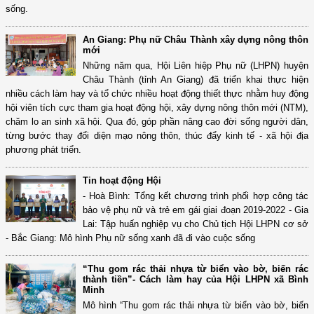
sống.
An Giang: Phụ nữ Châu Thành xây dựng nông thôn
mới
Những năm qua, Hội Liên hiệp Phụ nữ (LHPN) huyện
Châu Thành (tỉnh An Giang) đã triển khai thực hiện
nhiều cách làm hay và tổ chức nhiều hoạt động thiết thực nhằm huy động
hội viên tích cực tham gia hoạt động hội, xây dựng nông thôn mới (NTM),
chăm lo an sinh xã hội. Qua đó, góp phần nâng cao đời sống người dân,
từng bước thay đổi diện mạo nông thôn, thúc đẩy kinh tế - xã hội địa
phương phát triển.
Tin hoạt động Hội
- Hoà Bình: Tổng kết chương trình phối hợp công tác
bảo vệ phụ nữ và trẻ em gái giai đoạn 2019-2022 - Gia
Lai: Tập huấn nghiệp vụ cho Chủ tịch Hội LHPN cơ sở
- Bắc Giang: Mô hình Phụ nữ sống xanh đã đi vào cuộc sống
“Thu gom rác thải nhựa từ biển vào bờ, biến rác
thành tiền”- Cách làm hay của Hội LHPN xã Bình
Minh
Mô hình “Thu gom rác thải nhựa từ biển vào bờ, biến