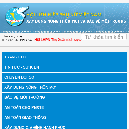
Truy cập nội dung luôn
OK
Thứ sáu, ngày
bệnh
| Thanh Hóa: Hội LHPN Thọ Xuân tích cực góp phần nâng cao tỷ lệ người d
07/08/2026
,
19:14:54
TRANG CHỦ
TIN TỨC - SỰ KIỆN
CHUYỂN ĐỔI SỐ
XÂY DỰNG NÔNG THÔN MỚI
BẢO VỆ MÔI TRƯỜNG
AN TOÀN CHO PN&TE
AN TOÀN GIAO THÔNG
XÂY DỰNG GIA ĐÌNH HẠNH PHÚC