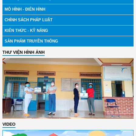
MÔ HÌNH - ĐIỂN HÌNH
CHÍNH SÁCH PHÁP LUẬT
KIẾN THỨC - KỸ NĂNG
SẢN PHẨM TRUYỀN THÔNG
THƯ VIỆN HÌNH ẢNH
VIDEO