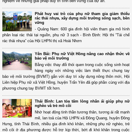
nghiệm về những giải pháp duy trì tính bền vững của dự án.
Phát huy vai trò của phụ nữ tham gia giảm thiểu
rác thải nhựa, xây dựng môi trường sống sạch, bền
vững
- Quảng Nam: 600 gia đình hội viên tham gia mô hình
phân loại rác thải tại nguồn, phụ nữ 3 sạch - Bình Định: Hội thi “Tái chế
rác thải nhựa” của Hội LHPN thị xã Hoài Nhơn
Yên Bái: Phụ nữ Việt Hồng nâng cao nhận thức về
bảo vệ môi trường
Bằng việc thay đổi thói quen trong cuộc sống sinh hoạt
hàng ngày với những việc làm thiết thực chung tay
bảo vệ môi trường (BVMT) gắn với duy trì xây dựng nông thôn mới, Hội
Liên hiệp Phụ nữ xã Việt Hồng, huyện Trấn Yên đã góp phần cùng với địa
phương chung tay BVMT tốt hơn.
Thái Bình: Lan tỏa tấm lòng nhân ái giúp phụ nữ
nghèo và trẻ mồ côi
Nhờ hoạt động tinh thần tương thân, tương ái rất mạnh
mẽ, lan toả của Hội LHPN xã Đông Quang, huyện Đông
Hưng, tỉnh Thái Bình, nhiều gia đình khó khăn, những phụ nữ nghèo, trẻ
mồ côi ở địa phương được hỗ trợ kịp thời, bớt đi khó khăn trong cuộc