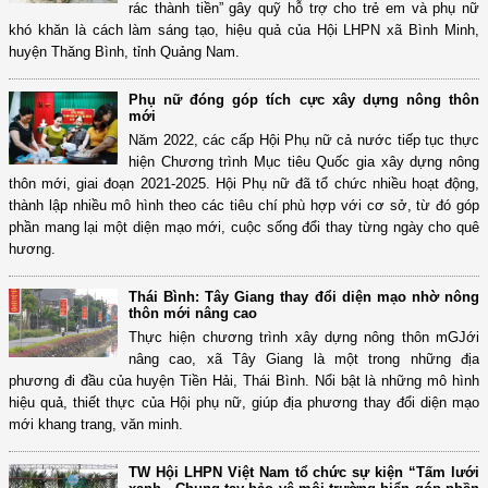
rác thành tiền” gây quỹ hỗ trợ cho trẻ em và phụ nữ
khó khăn là cách làm sáng tạo, hiệu quả của Hội LHPN xã Bình Minh,
huyện Thăng Bình, tỉnh Quảng Nam.
Phụ nữ đóng góp tích cực xây dựng nông thôn
mới
Năm 2022, các cấp Hội Phụ nữ cả nước tiếp tục thực
hiện Chương trình Mục tiêu Quốc gia xây dựng nông
thôn mới, giai đoạn 2021-2025. Hội Phụ nữ đã tổ chức nhiều hoạt động,
thành lập nhiều mô hình theo các tiêu chí phù hợp với cơ sở, từ đó góp
phần mang lại một diện mạo mới, cuộc sống đổi thay từng ngày cho quê
hương.
Thái Bình: Tây Giang thay đổi diện mạo nhờ nông
thôn mới nâng cao
Thực hiện chương trình xây dựng nông thôn mGJới
nâng cao, xã Tây Giang là một trong những địa
phương đi đầu của huyện Tiền Hải, Thái Bình. Nổi bật là những mô hình
hiệu quả, thiết thực của Hội phụ nữ, giúp địa phương thay đổi diện mạo
mới khang trang, văn minh.
TW Hội LHPN Việt Nam tổ chức sự kiện “Tấm lưới