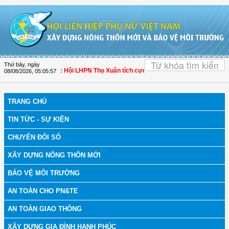
Truy cập nội dung luôn
OK
Thứ bảy, ngày
 bệnh
| Thanh Hóa: Hội LHPN Thọ Xuân tích cực góp phần nâng cao tỷ lệ người 
08/08/2026
,
05:05:57
TRANG CHỦ
TIN TỨC - SỰ KIỆN
CHUYỂN ĐỔI SỐ
XÂY DỰNG NÔNG THÔN MỚI
BẢO VỆ MÔI TRƯỜNG
AN TOÀN CHO PN&TE
AN TOÀN GIAO THÔNG
XÂY DỰNG GIA ĐÌNH HẠNH PHÚC