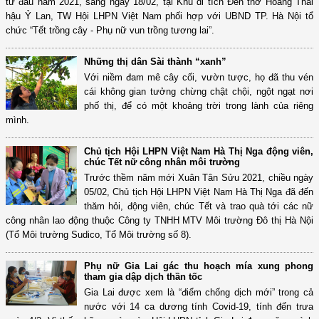
từ đầu năm 2021, sáng ngày 18/02, tại Khu di tích Đền thờ Hoàng Thái
hậu Ỷ Lan, TW Hội LHPN Việt Nam phối hợp với UBND TP. Hà Nội tổ
chức “Tết trồng cây - Phụ nữ vun trồng tương lai”.
Những thị dân Sài thành “xanh”
Với niềm đam mê cây cối, vườn tược, họ đã thu vén
cái không gian tưởng chừng chật chội, ngột ngạt nơi
phố thị, để có một khoảng trời trong lành của riêng
mình.
Chủ tịch Hội LHPN Việt Nam Hà Thị Nga động viên,
chúc Tết nữ công nhân môi trường
Trước thềm năm mới Xuân Tân Sửu 2021, chiều ngày
05/02, Chủ tịch Hội LHPN Việt Nam Hà Thị Nga đã đến
thăm hỏi, động viên, chúc Tết và trao quà tới các nữ
công nhân lao động thuộc Công ty TNHH MTV Môi trường Đô thị Hà Nội
(Tổ Môi trường Sudico, Tổ Môi trường số 8).
Phụ nữ Gia Lai gác thu hoạch mía xung phong
tham gia dập dịch thần tốc
Gia Lai được xem là “điểm chống dịch mới” trong cả
nước với 14 ca dương tính Covid-19, tính đến trưa