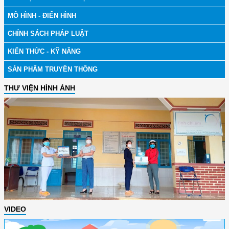
MÔ HÌNH - ĐIỂN HÌNH
CHÍNH SÁCH PHÁP LUẬT
KIẾN THỨC - KỸ NĂNG
SẢN PHẨM TRUYỀN THÔNG
THƯ VIỆN HÌNH ẢNH
VIDEO