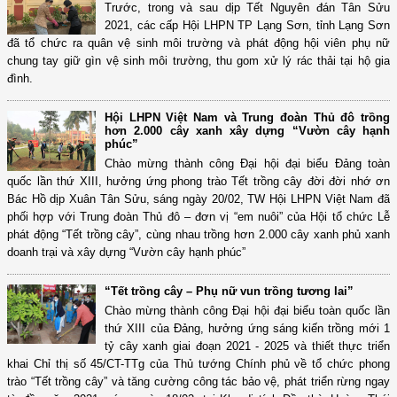
Trước, trong và sau dịp Tết Nguyên đán Tân Sửu
2021, các cấp Hội LHPN TP Lạng Sơn, tỉnh Lạng Sơn
đã tổ chức ra quân vệ sinh môi trường và phát động hội viên phụ nữ
chung tay giữ gìn vệ sinh môi trường, thu gom xử lý rác thải tại hộ gia
đình.
Hội LHPN Việt Nam và Trung đoàn Thủ đô trồng
hơn 2.000 cây xanh xây dựng “Vườn cây hạnh
phúc”
Chào mừng thành công Đại hội đại biểu Đảng toàn
quốc lần thứ XIII, hưởng ứng phong trào Tết trồng cây đời đời nhớ ơn
Bác Hồ dịp Xuân Tân Sửu, sáng ngày 20/02, TW Hội LHPN Việt Nam đã
phối hợp với Trung đoàn Thủ đô – đơn vị “em nuôi” của Hội tổ chức Lễ
phát động “Tết trồng cây”, cùng nhau trồng hơn 2.000 cây xanh phủ xanh
doanh trại và xây dựng “Vườn cây hạnh phúc”
“Tết trồng cây – Phụ nữ vun trồng tương lai”
Chào mừng thành công Đại hội đại biểu toàn quốc lần
thứ XIII của Đảng, hưởng ứng sáng kiến trồng mới 1
tỷ cây xanh giai đoạn 2021 - 2025 và thiết thực triển
khai Chỉ thị số 45/CT-TTg của Thủ tướng Chính phủ về tổ chức phong
trào “Tết trồng cây” và tăng cường công tác bảo vệ, phát triển rừng ngay