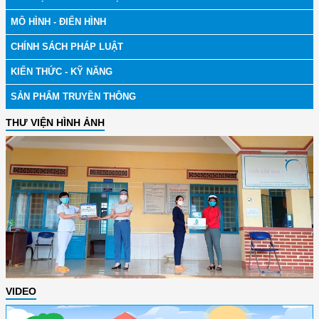
MÔ HÌNH - ĐIỂN HÌNH
CHÍNH SÁCH PHÁP LUẬT
KIẾN THỨC - KỸ NĂNG
SẢN PHẨM TRUYỀN THÔNG
THƯ VIỆN HÌNH ẢNH
VIDEO