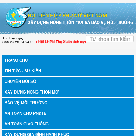
Truy cập nội dung luôn
OK
Thứ bảy, ngày
h bệnh
| Thanh Hóa: Hội LHPN Thọ Xuân tích cực góp phần nâng cao tỷ lệ người
08/08/2026
,
04:54:19
TRANG CHỦ
TIN TỨC - SỰ KIỆN
CHUYỂN ĐỔI SỐ
XÂY DỰNG NÔNG THÔN MỚI
BẢO VỆ MÔI TRƯỜNG
AN TOÀN CHO PN&TE
AN TOÀN GIAO THÔNG
XÂY DỰNG GIA ĐÌNH HẠNH PHÚC