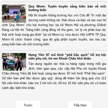
Quy Nhơn: Tuyên truyền sáng kiến bảo vệ môi
trường biển
Hội thi truyền thông trường học với Chủ đề “Vì một đại
dương xanh không rác thải nhựa và bảo vệ rạn san hô
vịnh Quy Nhơn” cho hai trường học tại xã Nhơn Hải và phường Ghềnh
Ráng và Hội thi “Sáng kiến cộng đồng về thu gom, xử lý và phân loại rác
thải sinh hoạt trong gia đình” tại xã Nhơn Lý vừa được Hội LHPN TP Quy
Nhơn tổ chức thành công, qua đó góp phần tuyên truyền, lan tỏa các
sáng kiến bảo vệ môi trường biển.
Hưng Yên: 87 mô hình “phế liệu sạch” hỗ trợ hội
viên phụ nữ, trẻ em Khoái Châu khó khăn
Tận dụng nguồn rác thải ra hàng ngày trong mỗi gia
đình, thời gian qua, các cấp Hội Phụ nữ huyện Khoái
Châu (Hưng Yên) đã linh hoạt sáng tạo được 87 mô hình “Phế liệu sạch”.
Số tiền bán phế liệu được gây quỹ, dùng để thăm hỏi tặng quà cho 113
hội viên khó khăn, bảo trợ 2 trẻ mồ côi, hỗ trợ 15 hội viên phụ nữ có hoàn
cảnh đặc biệt khó khăn.
Trước
Tiếp theo