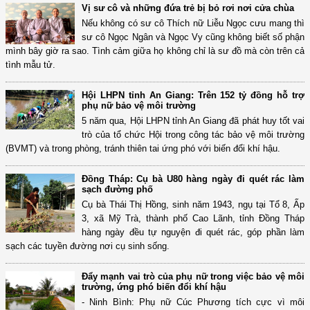
Vị sư cô và những đứa trẻ bị bỏ rơi nơi cửa chùa
Nếu không có sư cô Thích nữ Liễu Ngọc cưu mang thì
sư cô Ngọc Ngân và Ngọc Vy cũng không biết số phận
mình bây giờ ra sao. Tình cảm giữa họ không chỉ là sư đồ mà còn trên cả
tình mẫu tử.
Hội LHPN tỉnh An Giang: Trên 152 tỷ đồng hỗ trợ
phụ nữ bảo vệ môi trường
5 năm qua, Hội LHPN tỉnh An Giang đã phát huy tốt vai
trò của tổ chức Hội trong công tác bảo vệ môi trường
(BVMT) và trong phòng, tránh thiên tai ứng phó với biến đổi khí hậu.
Đồng Tháp: Cụ bà U80 hàng ngày đi quét rác làm
sạch đường phố
Cụ bà Thái Thị Hồng, sinh năm 1943, ngụ tại Tổ 8, Ấp
3, xã Mỹ Trà, thành phố Cao Lãnh, tỉnh Đồng Tháp
hàng ngày đều tự nguyện đi quét rác, góp phần làm
sạch các tuyền đường nơi cụ sinh sống.
Đẩy mạnh vai trò của phụ nữ trong việc bảo vệ môi
trường, ứng phó biến đổi khí hậu
- Ninh Bình: Phụ nữ Cúc Phương tích cực vì môi