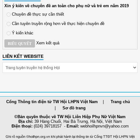
Xin ý kiến về chuyên đề an toàn cho phụ nữ và trẻ em năm 2019
Chuyên đề thực sự cần thiết
Cần tuyên truyền rộng hơn về thực hiện chuyên đề
Ý kiến khác
Xem kết quả
BIỂU QUYẾT
LIÊN KẾT WEBSITE
Cổng Thông tin điện tử TW Hội LHPN Việt Nam
Trang chủ
Sơ đồ trang
©Bản quyền thuộc về TW Hội Liên Hiệp Phụ Nữ Việt Nam
Địa chỉ:
39 Hàng Chuối, Hai Bà Trưng, Hà Nội, Việt Nam
Điện thoại:
(024) 39718157 -
Email:
webhoilh
pnvn@yahoo.com
Ghi rõ nguồn ©hoilhpn.org.vn khi phát hành lại thông tin từ Cổng TTÐT Hội LHPN Việt