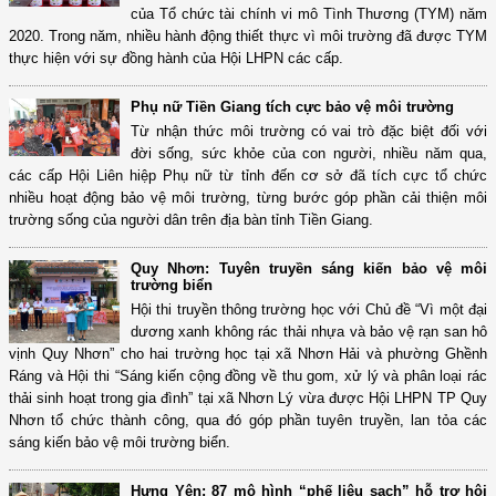
của Tổ chức tài chính vi mô Tình Thương (TYM) năm
2020. Trong năm, nhiều hành động thiết thực vì môi trường đã được TYM
thực hiện với sự đồng hành của Hội LHPN các cấp.
Phụ nữ Tiền Giang tích cực bảo vệ môi trường
Từ nhận thức môi trường có vai trò đặc biệt đối với
đời sống, sức khỏe của con người, nhiều năm qua,
các cấp Hội Liên hiệp Phụ nữ từ tỉnh đến cơ sở đã tích cực tổ chức
nhiều hoạt động bảo vệ môi trường, từng bước góp phần cải thiện môi
trường sống của người dân trên địa bàn tỉnh Tiền Giang.
Quy Nhơn: Tuyên truyền sáng kiến bảo vệ môi
trường biển
Hội thi truyền thông trường học với Chủ đề “Vì một đại
dương xanh không rác thải nhựa và bảo vệ rạn san hô
vịnh Quy Nhơn” cho hai trường học tại xã Nhơn Hải và phường Ghềnh
Ráng và Hội thi “Sáng kiến cộng đồng về thu gom, xử lý và phân loại rác
thải sinh hoạt trong gia đình” tại xã Nhơn Lý vừa được Hội LHPN TP Quy
Nhơn tổ chức thành công, qua đó góp phần tuyên truyền, lan tỏa các
sáng kiến bảo vệ môi trường biển.
Hưng Yên: 87 mô hình “phế liệu sạch” hỗ trợ hội