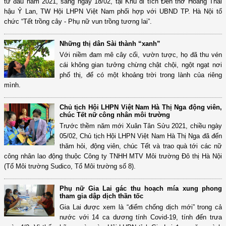
từ đầu năm 2021, sáng ngày 18/02, tại Khu di tích Đền thờ Hoàng Thái
hậu Ỷ Lan, TW Hội LHPN Việt Nam phối hợp với UBND TP. Hà Nội tổ
chức “Tết trồng cây - Phụ nữ vun trồng tương lai”.
Những thị dân Sài thành “xanh”
Với niềm đam mê cây cối, vườn tược, họ đã thu vén
cái không gian tưởng chừng chật chội, ngột ngạt nơi
phố thị, để có một khoảng trời trong lành của riêng
mình.
Chủ tịch Hội LHPN Việt Nam Hà Thị Nga động viên,
chúc Tết nữ công nhân môi trường
Trước thềm năm mới Xuân Tân Sửu 2021, chiều ngày
05/02, Chủ tịch Hội LHPN Việt Nam Hà Thị Nga đã đến
thăm hỏi, động viên, chúc Tết và trao quà tới các nữ
công nhân lao động thuộc Công ty TNHH MTV Môi trường Đô thị Hà Nội
(Tổ Môi trường Sudico, Tổ Môi trường số 8).
Phụ nữ Gia Lai gác thu hoạch mía xung phong
tham gia dập dịch thần tốc
Gia Lai được xem là “điểm chống dịch mới” trong cả
nước với 14 ca dương tính Covid-19, tính đến trưa