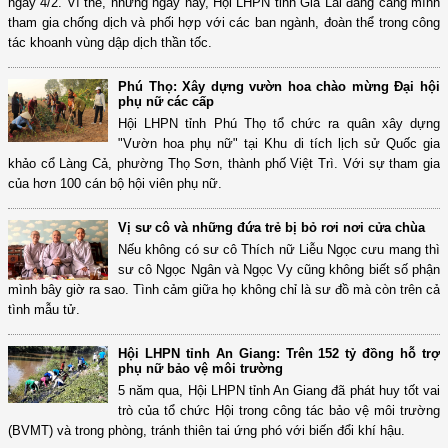
ngày 4/2. Vì thế, những ngày này, Hội LHPN tỉnh Gia Lai đang căng mình
tham gia chống dịch và phối hợp với các ban ngành, đoàn thể trong công
tác khoanh vùng dập dịch thần tốc.
Phú Thọ: Xây dựng vườn hoa chào mừng Đại hội
phụ nữ các cấp
Hội LHPN tỉnh Phú Thọ tổ chức ra quân xây dựng
"Vườn hoa phụ nữ" tại Khu di tích lịch sử Quốc gia
khảo cổ Làng Cả, phường Thọ Sơn, thành phố Việt Trì. Với sự tham gia
của hơn 100 cán bộ hội viên phụ nữ.
Vị sư cô và những đứa trẻ bị bỏ rơi nơi cửa chùa
Nếu không có sư cô Thích nữ Liễu Ngọc cưu mang thì
sư cô Ngọc Ngân và Ngọc Vy cũng không biết số phận
mình bây giờ ra sao. Tình cảm giữa họ không chỉ là sư đồ mà còn trên cả
tình mẫu tử.
Hội LHPN tỉnh An Giang: Trên 152 tỷ đồng hỗ trợ
phụ nữ bảo vệ môi trường
5 năm qua, Hội LHPN tỉnh An Giang đã phát huy tốt vai
trò của tổ chức Hội trong công tác bảo vệ môi trường
(BVMT) và trong phòng, tránh thiên tai ứng phó với biến đổi khí hậu.