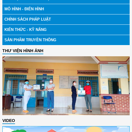
MÔ HÌNH - ĐIỂN HÌNH
CHÍNH SÁCH PHÁP LUẬT
KIẾN THỨC - KỸ NĂNG
SẢN PHẨM TRUYỀN THÔNG
THƯ VIỆN HÌNH ẢNH
VIDEO