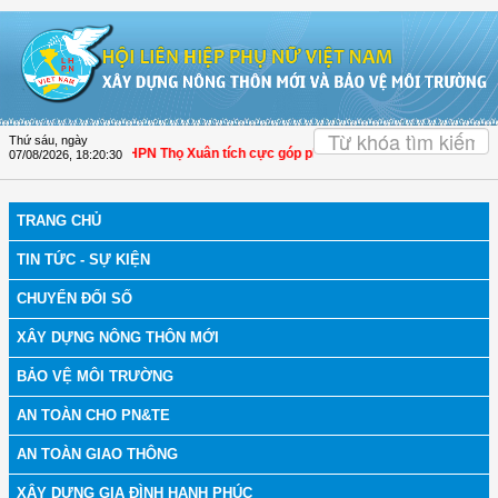
Truy cập nội dung luôn
OK
Thứ sáu, ngày
Thanh Hóa: Hội LHPN Thọ Xuân tích cực góp phần nâng cao tỷ lệ người dân tham
07/08/2026
,
18:20:30
TRANG CHỦ
TIN TỨC - SỰ KIỆN
CHUYỂN ĐỔI SỐ
XÂY DỰNG NÔNG THÔN MỚI
BẢO VỆ MÔI TRƯỜNG
AN TOÀN CHO PN&TE
AN TOÀN GIAO THÔNG
XÂY DỰNG GIA ĐÌNH HẠNH PHÚC