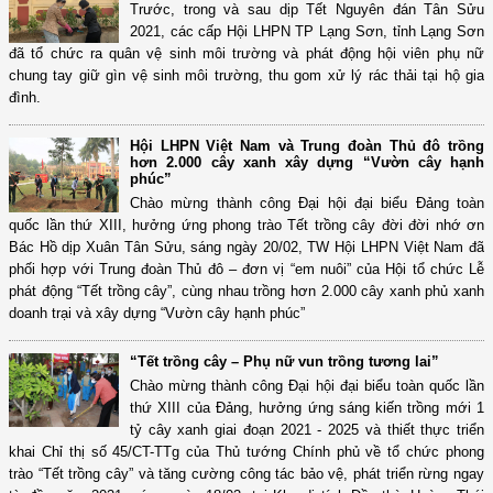
Trước, trong và sau dịp Tết Nguyên đán Tân Sửu
2021, các cấp Hội LHPN TP Lạng Sơn, tỉnh Lạng Sơn
đã tổ chức ra quân vệ sinh môi trường và phát động hội viên phụ nữ
chung tay giữ gìn vệ sinh môi trường, thu gom xử lý rác thải tại hộ gia
đình.
Hội LHPN Việt Nam và Trung đoàn Thủ đô trồng
hơn 2.000 cây xanh xây dựng “Vườn cây hạnh
phúc”
Chào mừng thành công Đại hội đại biểu Đảng toàn
quốc lần thứ XIII, hưởng ứng phong trào Tết trồng cây đời đời nhớ ơn
Bác Hồ dịp Xuân Tân Sửu, sáng ngày 20/02, TW Hội LHPN Việt Nam đã
phối hợp với Trung đoàn Thủ đô – đơn vị “em nuôi” của Hội tổ chức Lễ
phát động “Tết trồng cây”, cùng nhau trồng hơn 2.000 cây xanh phủ xanh
doanh trại và xây dựng “Vườn cây hạnh phúc”
“Tết trồng cây – Phụ nữ vun trồng tương lai”
Chào mừng thành công Đại hội đại biểu toàn quốc lần
thứ XIII của Đảng, hưởng ứng sáng kiến trồng mới 1
tỷ cây xanh giai đoạn 2021 - 2025 và thiết thực triển
khai Chỉ thị số 45/CT-TTg của Thủ tướng Chính phủ về tổ chức phong
trào “Tết trồng cây” và tăng cường công tác bảo vệ, phát triển rừng ngay