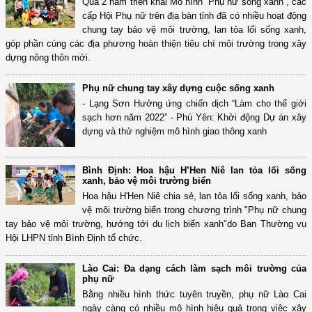
Qua 2 năm triển khai Mô hình “Phụ nữ sống xanh”, các
cấp Hội Phụ nữ trên địa bàn tỉnh đã có nhiều hoạt động
chung tay bảo vệ môi trường, lan tỏa lối sống xanh,
góp phần cùng các địa phương hoàn thiện tiêu chí môi trường trong xây
dựng nông thôn mới.
Phụ nữ chung tay xây dựng cuộc sống xanh
- Lạng Sơn Hưởng ứng chiến dịch “Làm cho thế giới
sạch hơn năm 2022” - Phú Yên: Khởi động Dự án xây
dựng và thử nghiệm mô hình giao thông xanh
Bình Định: Hoa hậu H’Hen Niê lan tỏa lối sống
xanh, bảo vệ môi trường biển
Hoa hậu H'Hen Niê chia sẻ, lan tỏa lối sống xanh, bảo
vệ môi trường biển trong chương trình "Phụ nữ chung
tay bảo vệ môi trường, hướng tới du lịch biển xanh"do Ban Thường vụ
Hội LHPN tỉnh Bình Định tổ chức.
Lào Cai: Đa dạng cách làm sạch môi trường của
phụ nữ
Bằng nhiều hình thức tuyên truyền, phụ nữ Lào Cai
ngày càng có nhiều mô hình hiệu quả trong việc xây