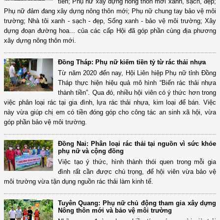
tiền; Phụ nữ xây dựng nông thôn mới xanh, sạch, đẹp;
Phụ nữ đảm đang xây dựng nông thôn mới; Phụ nữ chung tay bảo vệ môi
trường; Nhà tôi xanh - sạch - đẹp, Sống xanh - bảo vệ môi trường; Xây
dựng đoạn đường hoa... của các cấp Hội đã góp phần cùng địa phương
xây dựng nông thôn mới.
Đồng Tháp: Phụ nữ kiếm tiền tỷ từ rác thải nhựa
Từ năm 2020 đến nay, Hội Liên hiệp Phụ nữ tỉnh Đồng
Tháp thực hiện hiệu quả mô hình “Biến rác thải nhựa
thành tiền”. Qua đó, nhiều hội viên có ý thức hơn trong
việc phân loại rác tại gia đình, lựa rác thải nhựa, kim loại để bán. Việc
này vừa giúp chị em có tiền đóng góp cho công tác an sinh xã hội, vừa
góp phần bảo vệ môi trường.
Đồng Nai: Phân loại rác thải tại nguồn vì sức khỏe
phụ nữ và cộng đồng
Việc tạo ý thức, hình thành thói quen trong mỗi gia
đình rất cần được chú trọng, để hội viên vừa bảo vệ
môi trường vừa tận dụng nguồn rác thải làm kinh tế.
Tuyên Quang: Phụ nữ chủ động tham gia xây dựng
Nông thôn mới và bảo vệ môi trường