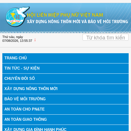
Truy cập nội dung luôn
OK
Thứ sáu, ngày
Hội LHPN tỉnh Đồng Tháp tuyên t
07/08/2026
,
13:55:37
TRANG CHỦ
TIN TỨC - SỰ KIỆN
CHUYỂN ĐỔI SỐ
XÂY DỰNG NÔNG THÔN MỚI
BẢO VỆ MÔI TRƯỜNG
AN TOÀN CHO PN&TE
AN TOÀN GIAO THÔNG
XÂY DỰNG GIA ĐÌNH HẠNH PHÚC