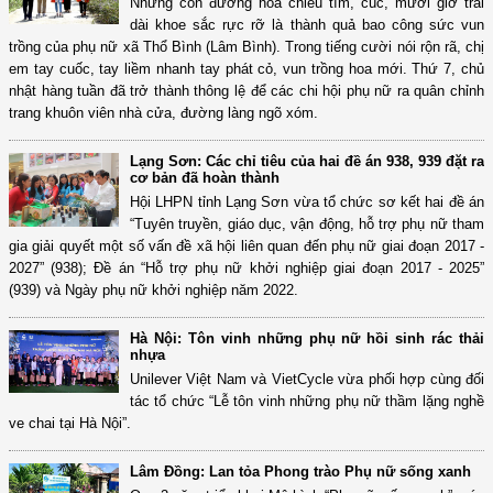
Những con đường hoa chiều tím, cúc, mười giờ trải
dài khoe sắc rực rỡ là thành quả bao công sức vun
trồng của phụ nữ xã Thổ Bình (Lâm Bình). Trong tiếng cười nói rộn rã, chị
em tay cuốc, tay liềm nhanh tay phát cỏ, vun trồng hoa mới. Thứ 7, chủ
nhật hàng tuần đã trở thành thông lệ để các chi hội phụ nữ ra quân chỉnh
trang khuôn viên nhà cửa, đường làng ngõ xóm.
Lạng Sơn: Các chỉ tiêu của hai đề án 938, 939 đặt ra
cơ bản đã hoàn thành
Hội LHPN tỉnh Lạng Sơn vừa tổ chức sơ kết hai đề án
“Tuyên truyền, giáo dục, vận động, hỗ trợ phụ nữ tham
gia giải quyết một số vấn đề xã hội liên quan đến phụ nữ giai đoạn 2017 -
2027” (938); Đề án “Hỗ trợ phụ nữ khởi nghiệp giai đoạn 2017 - 2025”
(939) và Ngày phụ nữ khởi nghiệp năm 2022.
Hà Nội: Tôn vinh những phụ nữ hồi sinh rác thải
nhựa
Unilever Việt Nam và VietCycle vừa phối hợp cùng đối
tác tổ chức “Lễ tôn vinh những phụ nữ thầm lặng nghề
ve chai tại Hà Nội”.
Lâm Đồng: Lan tỏa Phong trào Phụ nữ sống xanh