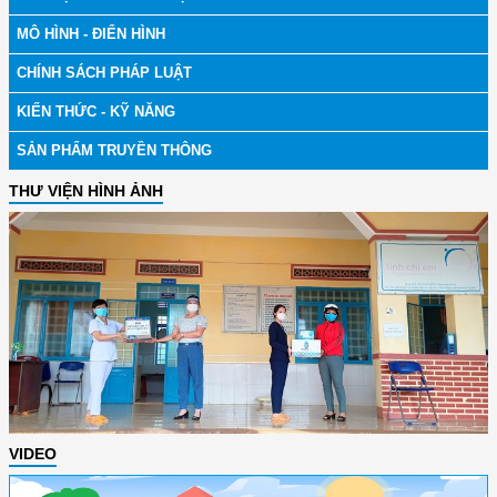
MÔ HÌNH - ĐIỂN HÌNH
CHÍNH SÁCH PHÁP LUẬT
KIẾN THỨC - KỸ NĂNG
SẢN PHẨM TRUYỀN THÔNG
THƯ VIỆN HÌNH ẢNH
VIDEO