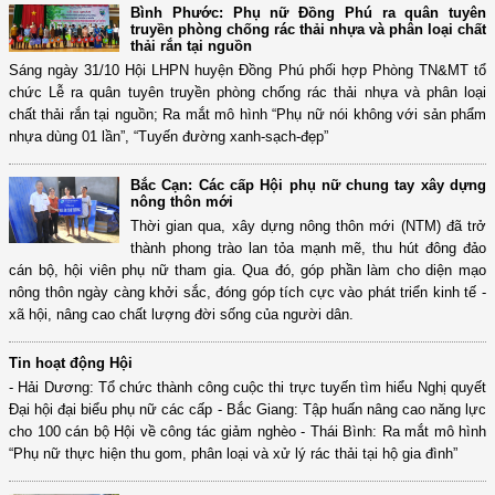
Bình Phước: Phụ nữ Đồng Phú ra quân tuyên
truyền phòng chống rác thải nhựa và phân loại chất
thải rắn tại nguồn
Sáng ngày 31/10 Hội LHPN huyện Đồng Phú phối hợp Phòng TN&MT tổ
chức Lễ ra quân tuyên truyền phòng chống rác thải nhựa và phân loại
chất thải rắn tại nguồn; Ra mắt mô hình “Phụ nữ nói không với sản phẩm
nhựa dùng 01 lần”, “Tuyến đường xanh-sạch-đẹp”
Bắc Cạn: Các cấp Hội phụ nữ chung tay xây dựng
nông thôn mới
Thời gian qua, xây dựng nông thôn mới (NTM) đã trở
thành phong trào lan tỏa mạnh mẽ, thu hút đông đảo
cán bộ, hội viên phụ nữ tham gia. Qua đó, góp phần làm cho diện mạo
nông thôn ngày càng khởi sắc, đóng góp tích cực vào phát triển kinh tế -
xã hội, nâng cao chất lượng đời sống của người dân.
Tin hoạt động Hội
- Hải Dương: Tổ chức thành công cuộc thi trực tuyến tìm hiểu Nghị quyết
Đại hội đại biểu phụ nữ các cấp - Bắc Giang: Tập huấn nâng cao năng lực
cho 100 cán bộ Hội về công tác giảm nghèo - Thái Bình: Ra mắt mô hình
“Phụ nữ thực hiện thu gom, phân loại và xử lý rác thải tại hộ gia đình”