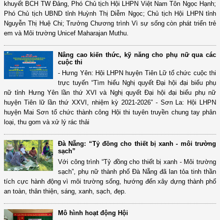
khuyết BCH TW Đảng, Phó Chủ tịch Hội LHPN Việt Nam Tôn Ngọc Hạnh;
Phó Chủ tịch UBND tỉnh Huỳnh Thị Diễm Ngọc; Chủ tịch Hội LHPN tỉnh
Nguyễn Thị Huệ Chi; Trưởng Chương trình Vì sự sống còn phát triển trẻ
em và Môi trường Unicef Maharajan Muthu.
Nâng cao kiến thức, kỹ năng cho phụ nữ qua các
cuộc thi
- Hưng Yên: Hội LHPN huyện Tiên Lữ tổ chức cuộc thi
trực tuyến “Tìm hiểu Nghị quyết Đại hội đại biểu phụ
nữ tỉnh Hưng Yên lần thứ XVI và Nghị quyết Đại hội đại biểu phụ nữ
huyện Tiên lữ lần thứ XXVI, nhiệm kỳ 2021-2026” - Sơn La: Hội LHPN
huyện Mai Sơn tổ chức thành công Hội thi tuyên truyền chung tay phân
loại, thu gom và xử lý rác thải
Đà Nẵng: “Tỷ đồng cho thiết bị xanh - môi trường
sạch”
Với công trình “Tỷ đồng cho thiết bị xanh - Môi trường
sạch”, phụ nữ thành phố Đà Nẵng đã lan tỏa tinh thần
tích cực hành động vì môi trường sống, hướng đến xây dựng thành phố
an toàn, thân thiện, sáng, xanh, sạch, đẹp.
Mô hình hoạt động Hội