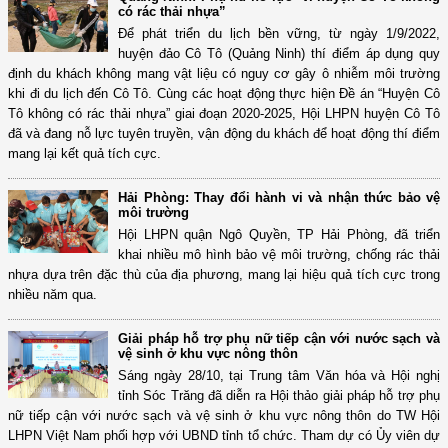
có rác thải nhựa”
Để phát triển du lịch bền vững, từ ngày 1/9/2022,
huyện đảo Cô Tô (Quảng Ninh) thí điểm áp dụng quy
định du khách không mang vật liệu có nguy cơ gây ô nhiễm môi trường
khi đi du lịch đến Cô Tô. Cùng các hoạt động thực hiện Đề án “Huyện Cô
Tô không có rác thải nhựa” giai đoạn 2020-2025, Hội LHPN huyện Cô Tô
đã và đang nỗ lực tuyên truyền, vận động du khách để hoạt động thí điểm
mang lại kết quả tích cực.
Hải Phòng: Thay đổi hành vi và nhận thức bảo vệ
môi trường
Hội LHPN quận Ngô Quyền, TP Hải Phòng, đã triển
khai nhiều mô hình bảo vệ môi trường, chống rác thải
nhựa dựa trên đặc thù của địa phương, mang lại hiệu quả tích cực trong
nhiều năm qua.
Giải pháp hỗ trợ phụ nữ tiếp cận với nước sạch và
vệ sinh ở khu vực nông thôn
Sáng ngày 28/10, tại Trung tâm Văn hóa và Hội nghị
tỉnh Sóc Trăng đã diễn ra Hội thảo giải pháp hỗ trợ phụ
nữ tiếp cận với nước sạch và vệ sinh ở khu vực nông thôn do TW Hội
LHPN Việt Nam phối hợp với UBND tỉnh tổ chức. Tham dự có Ủy viên dự