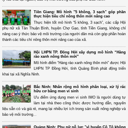
Tiền Giang: Mô hình "5 không, 3 sạch" góp phần
thực hiện tiêu chí nông thôn mới nâng cao
Thực hiện tốt mô hình “5 không, 3 sạch”, các cấp Hội
phụ nữ xã Tân Thuận Bình, huyện Chợ Gạo, tỉnh Tiền Giang, không chỉ
nâng cao ý thức bảo vệ môi trường của người dân mà còn góp phần hoàn
thành các tiêu chí nông thôn mới nâng cao của xã.
Hội LHPN TP. Đồng Hới xây dựng mô hình “Hàng
rào xanh nông thôn mới”
Mô hình điểm “Hàng rào xanh nông thôn mới” được Hội
LHPN TP Đồng Hới, tỉnh Quảng Bình phát động triển
khai tại xã Nghĩa Ninh.
Bắc Ninh: Nhân rộng mô hình phân loại, xử lý rác
hữu cơ bằng men vi sinh
Ưu điểm ứng dụng men vi sinh IMO là người dùng tự
làm tại nhà theo công thức được hướng dẫn, nguyên
liệu sẵn có và giá rẻ, mang lại nhiều lợi ích trong sản xuất nông nghiệp và
bảo vệ môi trường...
Quảng Ninh: Phụ nữ nỗ lực "vì huyện Cô Tô không