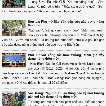
- Lạng Sơn: Ra mắt CLB “Khi mẹ vắng nhà” - Vĩnh
Long: Ra mắt công trình "Thắp sáng đường quê" - Sơn
La: Thành lập Câu lạc bộ "Thu gom rác thải nhựa tái chế"
Sơn La: Phụ nữ Bắc Yên góp sức xây dựng nông
thôn mới
“Ngõ sạch”, “sáng, xanh, sạch, đẹp”, “chăm sóc vườn
hoa cây cảnh”, “Đường hoa phụ nữ”, “mỗi gia đình hội
viên có 1 vườn rau sạch”… là những mô hình thiết thực của phụ nữ góp
sức xây dựng nông thông mới trên quê hương Bắc Yên.
Phụ nữ với công tác môi trường, tham gia xây
dựng nông thôn mới
- Hòa Bình: Dự án Cải thiện Vệ sinh và Nước sạch,
giai đoạn III (2018 -2022) hỗ trợ xây trên 4 nghìn nhà
tiêu hợp vệ sinh - Đắk Lắk: Ra mắt mô hình điểm “Gia đình an toàn –
xanh – sạch – đẹp – bản sắc” - Bắc Giang: Bàn giao công cụ, dụng cụ,
thu gom, xử lý rác thải sinh hoạt tại 10 xã điểm
Sóc Trăng: Phụ nữ Cù Lao Dung bảo vệ môi trường
gắn với xây dựng nông thôn mới
Từ hàng loạt mô hình như gom phế liệu, biến rác thành