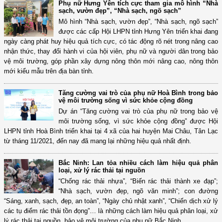
Phụ nữ Hưng Yên tích cực tham gia mô hình “Nhà
sạch, vườn đẹp”, “Nhà sạch, ngõ sạch”
Mô hình “Nhà sạch, vườn đẹp”, “Nhà sạch, ngõ sạch”
được các cấp Hội LHPN tỉnh Hưng Yên triển khai đang
ngày càng phát huy hiệu quả tích cực, có tác động rõ nét trong nâng cao
nhận thức, thay đổi hành vi của hội viên, phụ nữ và người dân trong bảo
vệ môi trường, góp phần xây dựng nông thôn mới nâng cao, nông thôn
mới kiểu mẫu trên địa bàn tỉnh.
Tăng cường vai trò của phụ nữ Hoà Bình trong bảo
vệ môi trường sống vì sức khỏe cộng đồng
Dự án “Tăng cường vai trò của phụ nữ trong bảo vệ
môi trường sống, vì sức khỏe cộng đồng” được Hội
LHPN tỉnh Hoà Bình triển khai tại 4 xã của hai huyện Mai Châu, Tân Lạc
từ tháng 11/2021, đến nay đã mang lại những hiệu quả nhất định.
Bắc Ninh: Lan tỏa nhiều cách làm hiệu quả phân
loại, xử lý rác thải tại nguồn
“Chống rác thải nhựa”, “Biến rác thải thành xe đạp”;
“Nhà sạch, vườn đẹp, ngõ văn minh”; con đường
“Sáng, xanh, sạch, đẹp, an toàn”, “Ngày chủ nhật xanh”, “Chiến dịch xử lý
các tụ điểm rác thải tồn đọng”… là những cách làm hiệu quả phân loại, xử
lý rác thải tại nguồn, bảo vệ môi trường của phụ nữ Bắc Ninh.