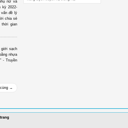
 phụ nữ và
m kỳ 2022-
 vấn đề lý
ời chia sẻ
 thời gian
 giới sạch
 bằng nhựa
” - Truyền
 cùng →
trang