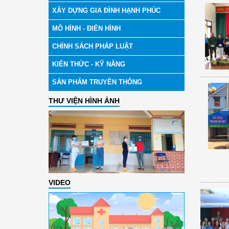
XÂY DỰNG GIA ĐÌNH HẠNH PHÚC
MÔ HÌNH - ĐIỂN HÌNH
CHÍNH SÁCH PHÁP LUẬT
KIẾN THỨC - KỸ NĂNG
SẢN PHẨM TRUYỀN THÔNG
THƯ VIỆN HÌNH ẢNH
VIDEO