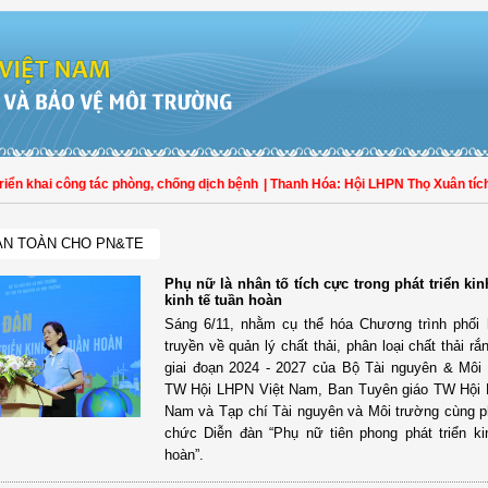
n khai công tác phòng, chống dịch bệnh
| Thanh Hóa: Hội LHPN Thọ Xuân tích c
AN TOÀN CHO PN&TE
Phụ nữ là nhân tố tích cực trong phát triển kin
kinh tế tuần hoàn
Sáng 6/11, nhằm cụ thể hóa Chương trình phối
truyền về quản lý chất thải, phân loại chất thải rắ
giai đoạn 2024 - 2027 của Bộ Tài nguyên & Môi
TW Hội LHPN Việt Nam, Ban Tuyên giáo TW Hội 
Nam và Tạp chí Tài nguyên và Môi trường cùng p
chức Diễn đàn “Phụ nữ tiên phong phát triển ki
hoàn”.