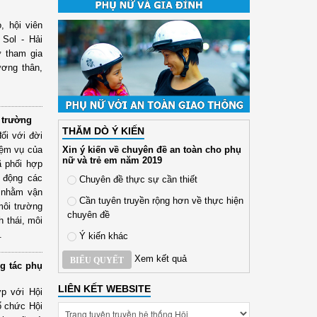
, hội viên
Sol - Hải
ữ tham gia
ương thân,
 trường
THĂM DÒ Ý KIẾN
ối với đời
Xin ý kiến về chuyên đề an toàn cho phụ
iệm vụ của
nữ và trẻ em năm 2019
ã phối hợp
 động các
Chuyên đề thực sự cần thiết
c nhằm vận
Cần tuyên truyền rộng hơn về thực hiện
môi trường
chuyên đề
h thái, môi
.
Ý kiến khác
Xem kết quả
BIỂU QUYẾT
ng tác phụ
LIÊN KẾT WEBSITE
p với Hội
ổ chức Hội