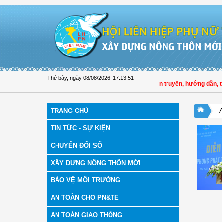
Truy cập nội dung luôn
Thứ bảy, ngày 08/08/2026
,
17:13:51
Hội LHPN tỉnh Đồng Tháp tuyên truyền, hướng dẫn, triể
TRANG CHỦ
TIN TỨC - SỰ KIỆN
CHUYỂN ĐỔI SỐ
XÂY DỰNG NÔNG THÔN MỚI
BẢO VỆ MÔI TRƯỜNG
AN TOÀN CHO PN&TE
AN TOÀN GIAO THÔNG