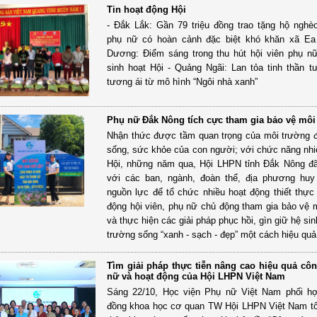
Tin hoạt động Hội
- Đắk Lắk: Gần 79 triệu đồng trao tặng hộ nghèo
phụ nữ có hoàn cảnh đặc biệt khó khăn xã Ea 
Dương: Điểm sáng trong thu hút hội viên phụ n
sinh hoạt Hội - Quảng Ngãi: Lan tỏa tinh thần t
tương ái từ mô hình “Ngôi nhà xanh”
Phụ nữ Đắk Nông tích cực tham gia bảo vệ môi
Nhận thức được tầm quan trọng của môi trường đ
sống, sức khỏe của con người; với chức năng nh
Hội, những năm qua, Hội LHPN tỉnh Đắk Nông đ
với các ban, ngành, đoàn thể, địa phương huy
nguồn lực để tổ chức nhiều hoạt động thiết thự
động hội viên, phụ nữ chủ động tham gia bảo vệ 
và thực hiện các giải pháp phục hồi, gìn giữ hệ sin
trường sống “xanh - sạch - đẹp” một cách hiệu quả
Tìm giải pháp thực tiễn nâng cao hiệu quả cô
nữ và hoạt động của Hội LHPN Việt Nam
Sáng 22/10, Học viện Phụ nữ Việt Nam phối hợ
đồng khoa học cơ quan TW Hội LHPN Việt Nam t