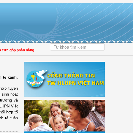
ực góp phần nâng cao tỷ lệ người dân tham gia bảo hiểm y tế
h tế xanh,
 hợp tuyên
n sinh hoạt
 trường và
LHPN Việt
hối hợp tổ
nh tế tuần