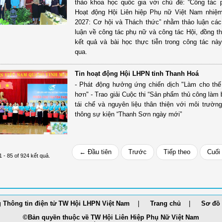
thảo khoa học quốc gia với chủ đề: “Công tác
Hoạt động Hội Liên hiệp Phụ nữ Việt Nam nhiệ
2027: Cơ hội và Thách thức” nhằm thảo luận các
luận về công tác phụ nữ và công tác Hội, đồng th
kết quả và bài học thực tiễn trong công tác này
qua.
Tin hoạt động Hội LHPN tỉnh Thanh Hoá
- Phát động hưởng ứng chiến dịch "Làm cho thế
hơn" - Trao giải Cuộc thi “Sản phẩm thủ công làm
tái chế và nguyên liệu thân thiện với môi trường
thông sự kiện “Thanh Sơn ngày mới”
← Đầu tiên
Trước
Tiếp theo
Cuối
1 - 85 of 924 kết quả.
 Thông tin điện tử TW Hội LHPN Việt Nam
Trang chủ
Sơ đồ 
©Bản quyền thuộc về TW Hội Liên Hiệp Phụ Nữ Việt Nam